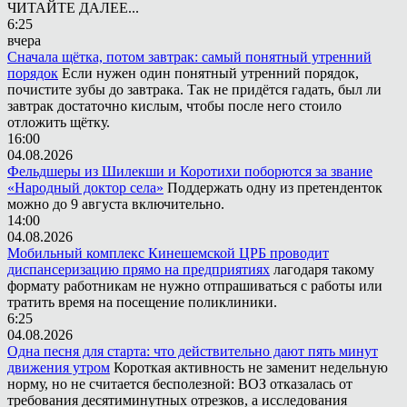
ЧИТАЙТЕ ДАЛЕЕ...
6:25
вчера
Сначала щётка, потом завтрак: самый понятный утренний
порядок
Если нужен один понятный утренний порядок,
почистите зубы до завтрака. Так не придётся гадать, был ли
завтрак достаточно кислым, чтобы после него стоило
отложить щётку.
16:00
04.08.2026
Фельдшеры из Шилекши и Коротихи поборются за звание
«Народный доктор села»
Поддержать одну из претенденток
можно до 9 августа включительно.
14:00
04.08.2026
Мобильный комплекс Кинешемской ЦРБ проводит
диспансеризацию прямо на предприятиях
лагодаря такому
формату работникам не нужно отпрашиваться с работы или
тратить время на посещение поликлиники.
6:25
04.08.2026
Одна песня для старта: что действительно дают пять минут
движения утром
Короткая активность не заменит недельную
норму, но не считается бесполезной: ВОЗ отказалась от
требования десятиминутных отрезков, а исследования