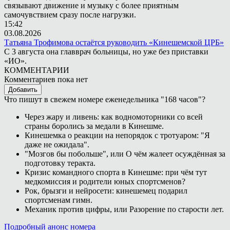
связывают движение и музыку с более приятным
самочувствием сразу после нагрузки.
15:42
03.08.2026
Татьяна Трофимова остаётся руководить «Кинешемской ЦРБ»
С 3 августа она главврач больницы, но уже без приставки
«ИО».
КОММЕНТАРИИ
Комментариев пока нет
Добавить
Что пишут в свежем номере еженедельника "168 часов"?
Через жару и ливень: как водномоторники со всей
страны боролись за медали в Кинешме.
Кинешемка о реакции на непорядок с тротуаром: "Я
даже не ожидала".
"Мозгов бы побольше", или О чём жалеет осуждённая за
подготовку теракта.
Кризис командного спорта в Кинешме: при чём тут
медкомиссия и родители юных спортсменов?
Рок, брызги и нейросети: кинешемец подарил
спортсменам гимн.
Механик против цифры, или Разорение по старости лет.
Подробный анонс номера