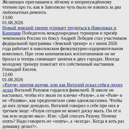
Желающих приглашаем к лёгкому и непринуждённому
чтению про то, как в Заволжске чуть было не взялись за два
любопытных ремонта.
13:00
01.08.2026
Новый земский тренер успевает трудиться в Наволоках и
Кинешме
Победитель международных турниров и призёр
чемпионата России по боксу Андрей Лебедев стал участником
федеральной программы «Земский тренер» и с июня 2026
года работает в наволокском физкультурно-оздоровительном
комплексе. При этом кинешемских воспитанников он не
бросил и теперь совмещает занятия в двух городах. Иногда
молодому тренеру помогает его собственный наставник
Геннадий Евсеев.
12:00
01.08.2026
«Разум» против разума, или как Виталий искал себя в лихих
делах
Виталий Разумов гордился фамилией. В школе он
настаивал, чтобы его звали по кличке «Разум», а не «Разя» и
не «Раззява», как предпочитали сами одноклассники. Чтобы
до них лучше доходило, Виталий говорил о себе при них в
третьем лице: «Разум сегодня не может доску мыть. Он её и
так всю неделю мыл». Или: «Дай списать Разуму. Почему
опять? Надо говорить не «опять», а «всегда». Когда я хоть раз
домашку делал?».