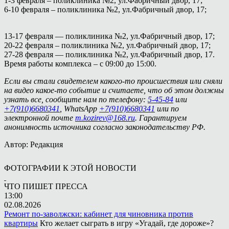
1-3 февраля – поликлиника №2, ул.Фабричный двор, 17;
6-10 февраля – поликлиника №2, ул.Фабричный двор, 17;
13-17 февраля — поликлиника №2, ул.Фабричный двор, 17;
20-22 февраля – поликлиника №2, ул.Фабричный двор, 17;
27-28 февраля — поликлиника №2, ул.Фабричный двор, 17.
Время работы комплекса – с 09:00 до 15:00.
Если вы стали свидетелем какого-то происшествия или сняли
на видео какое-то событие и считаете, что об этом должны
узнать все, сообщите нам по телефону:
5-45-84
или
+7(910)6680341
, WhatsApp
+7(910)6680341
или по
электронной почте
m.kozirev@168.ru
. Гарантируем
анонимность источника согласно законодательству РФ.
Автор: Редакция
ФОТОГРАФИИ К ЭТОЙ НОВОСТИ
ЧТО ПИШЕТ ПРЕССА
13:00
02.08.2026
Ремонт по-заволжски: кабинет для чиновника против
квартиры
Кто желает сыграть в игру «Угадай, где дороже»?