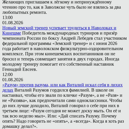
Желающих приглашаем к лёгкому и непринуждённому
чтению про то, как в Заволжске чуть было не взялись за два
любопытных ремонта.
13:00
01.08.2026
Новый земский тренер успевает трудиться в Наволоках и
Кинешме
Победитель международных турниров и призёр
чемпионата России по боксу Андрей Лебедев стал участником
федеральной программы «Земский тренер» и с июня 2026
года работает в наволокском физкультурно-оздоровительном
комплексе. При этом кинешемских воспитанников он не
бросил и теперь совмещает занятия в двух городах. Иногда
молодому тренеру помогает его собственный наставник
Геннадий Евсеев.
12:00
01.08.2026
«Разум» против разума, или как Виталий искал себя в лихих
делах
Виталий Разумов гордился фамилией. В школе он
настаивал, чтобы его звали по кличке «Разум», а не «Разя» и
не «Раззява», как предпочитали сами одноклассники. Чтобы
до них лучше доходило, Виталий говорил о себе при них в
третьем лице: «Разум сегодня не может доску мыть. Он её и
так всю неделю мыл». Или: «Дай списать Разуму. Почему
опять? Надо говорить не «опять», а «всегда». Когда я хоть раз
домашку делал?».