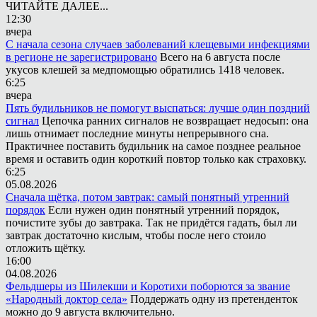
ЧИТАЙТЕ ДАЛЕЕ...
12:30
вчера
С начала сезона случаев заболеваний клещевыми инфекциями
в регионе не зарегистрировано
Всего на 6 августа после
укусов клешей за медпомощью обратились 1418 человек.
6:25
вчера
Пять будильников не помогут выспаться: лучше один поздний
сигнал
Цепочка ранних сигналов не возвращает недосып: она
лишь отнимает последние минуты непрерывного сна.
Практичнее поставить будильник на самое позднее реальное
время и оставить один короткий повтор только как страховку.
6:25
05.08.2026
Сначала щётка, потом завтрак: самый понятный утренний
порядок
Если нужен один понятный утренний порядок,
почистите зубы до завтрака. Так не придётся гадать, был ли
завтрак достаточно кислым, чтобы после него стоило
отложить щётку.
16:00
04.08.2026
Фельдшеры из Шилекши и Коротихи поборются за звание
«Народный доктор села»
Поддержать одну из претенденток
можно до 9 августа включительно.