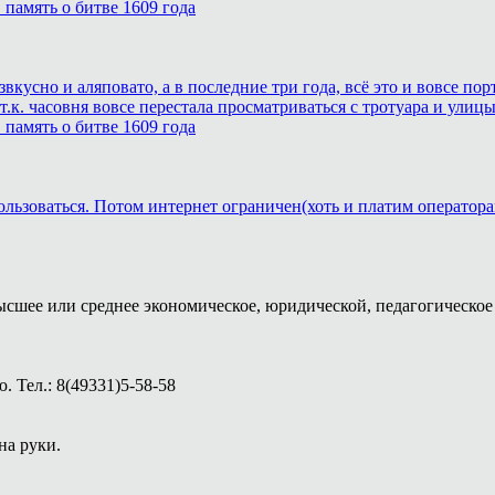
память о битве 1609 года
звкусно и аляповато, а в последние три года, всё это и вовсе п
.к. часовня вовсе перестала просматриваться с тротуара и улицы
память о битве 1609 года
ользоваться. Потом интернет ограничен(хоть и платим оператора
ысшее или среднее экономическое, юридической, педагогическое 
 Тел.: 8(49331)5-58-58
на руки.