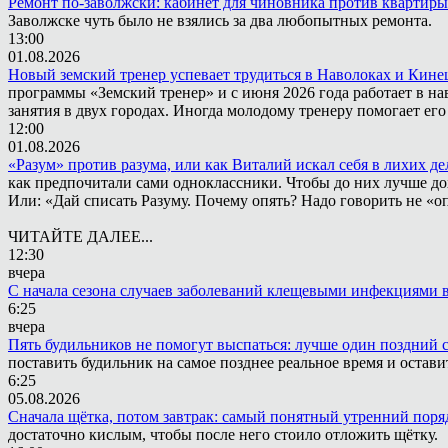
Ремонт по-заволжски: кабинет для чиновника против квартиры
Заволжске чуть было не взялись за два любопытных ремонта.
13:00
01.08.2026
Новый земский тренер успевает трудиться в Наволоках и Кин
программы «Земский тренер» и с июня 2026 года работает в н
занятия в двух городах. Иногда молодому тренеру помогает ег
12:00
01.08.2026
«Разум» против разума, или как Виталий искал себя в лихих де
как предпочитали сами одноклассники. Чтобы до них лучше дох
Или: «Дай списать Разуму. Почему опять? Надо говорить не «опя
ЧИТАЙТЕ ДАЛЕЕ...
12:30
вчера
С начала сезона случаев заболеваний клещевыми инфекциями в
6:25
вчера
Пять будильников не помогут выспаться: лучше один поздний 
поставить будильник на самое позднее реальное время и остави
6:25
05.08.2026
Сначала щётка, потом завтрак: самый понятный утренний поря
достаточно кислым, чтобы после него стоило отложить щётку.