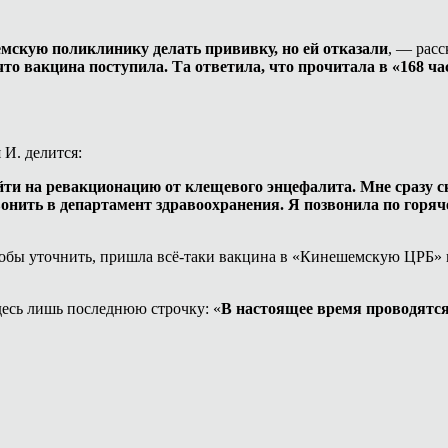
емскую поликлинику делать прививку, но ей отказали
, — расс
 что вакцина поступила. Та ответила, что прочитала в «168 
И. делится:
ти на ревакционацию от клещевого энцефалита. Мне сразу ск
вонить в департамент здравоохранения. Я позвонила по горя
 чтобы уточнить, пришла всё-таки вакцина в «Кинешемскую ЦРБ»
десь лишь последнюю строчку: «
В настоящее время проводятс