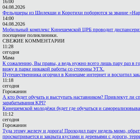
16:00
04.08.2026
Фельдшеры из Шилекши и Коротихи поборются за звание «Нар
14:00
04.08.2026
Мобильный комплекс Кинешемской ЦРБ проводит диспансериз
посещение поликлиники.
СВЕЖИЕ КОММЕНТАРИИ
11:28
сегодня
Мама
К сожалению, Вы правы, а ведь нужно всего лишь пару раз в г
вижу в парке никакой работы со стороны УГХ.
Путешественника огорчил в Кинешме интернет и восхитил зак
11:18
сегодня
Горожанин
А кто будет обучать и выступать наставником? Привлекут ли с
зарабатывания KPI?
Кинешемской молодёжи будет где обучаться и самореализовыва
11:12
сегодня
Горожанин
Туда этому железу и дорога! Проходил пару недель мимо, обра
просматривается и закрыта кустами и деревьями с дороги, терр