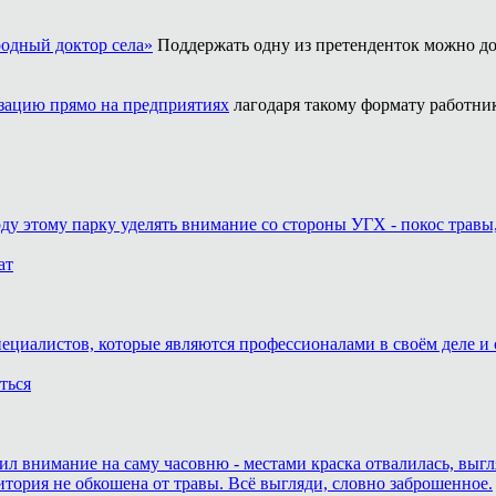
одный доктор села»
Поддержать одну из претенденток можно до
ацию прямо на предприятиях
лагодаря такому формату работни
оду этому парку уделять внимание со стороны УГХ - покос травы
ат
пециалистов, которые являются профессионалами в своём деле и 
ться
тил внимание на саму часовню - местами краска отвалилась, выг
итория не обкошена от травы. Всё выгляди, словно заброшенное.