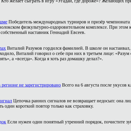
Кто желает сыграть в игру «Угадай, где дороже»? Желающих пр
ешме
Победитель международных турниров и призёр чемпионата 
аволокском физкультурно-оздоровительном комплексе. При этом
о собственный наставник Геннадий Евсеев.
лах
Виталий Разумов гордился фамилией. В школе он настаивал, ч
одило, Виталий говорил о себе при них в третьем лице: «Разум 
ть», а «всегда». Когда я хоть раз домашку делал?».
 регионе не зарегистрировано
Всего на 6 августа после укусов
сигнал
Цепочка ранних сигналов не возвращает недосып: она л
ть один короткий повтор только как страховку.
док
Если нужен один понятный утренний порядок, почистите зубы