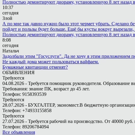
Полностью демонтируют диораму, установленную 8 лет назад в 
10:37
сегодня
Злой
А по мне так давно нужно было этот чермет убрать. Сделано бе
пойдет и пользы будет больше. Ещё бы кусты вокруг вырезали, т
Полностью демонтируют диораму, установленную 8 лет назад в 
8:08
сегодня
Натальч
Задолбали этим "Госуслуги". Да не хочу я этим приложением п
Не каждый дома может пользоваться вайфаем.
Бумажные квитанции отменят?
ОБЪЯВЛЕНИЯ
Требуются
04.08.2026 - Требуется помощник руководителя. Образование в
Требования: знание ПК, возраст до 45 лет.
Телефон: 9158393539
Требуются
28.07.2026 - БУХГАЛТЕР, экономист.В бюджетную организацию.
Телефон: +74933155858
Требуются
27.07.2026 - Требуется рабочий на производство. От 40000 руб. 
Телефон: 89206784094
Все объявления