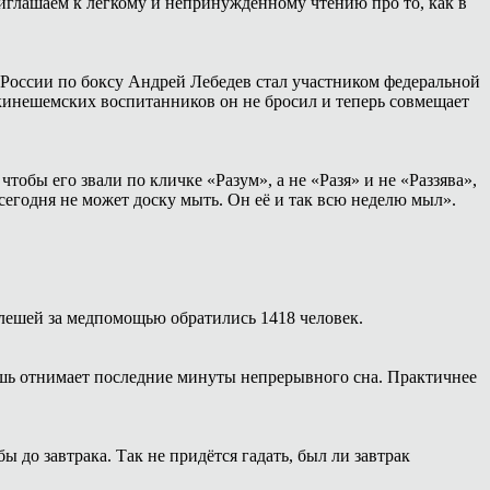
иглашаем к лёгкому и непринуждённому чтению про то, как в
России по боксу Андрей Лебедев стал участником федеральной
 кинешемских воспитанников он не бросил и теперь совмещает
тобы его звали по кличке «Разум», а не «Разя» и не «Раззява»,
сегодня не может доску мыть. Он её и так всю неделю мыл».
 клешей за медпомощью обратились 1418 человек.
ишь отнимает последние минуты непрерывного сна. Практичнее
 до завтрака. Так не придётся гадать, был ли завтрак