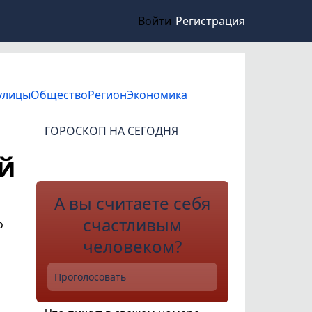
Войти
Регистрация
улицы
Общество
Регион
Экономика
ГОРОСКОП НА СЕГОДНЯ
й
А вы считаете себя
счастливым
о
человеком?
Проголосовать