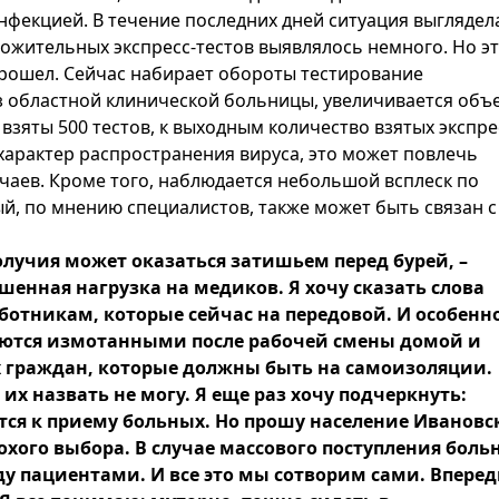
нфекцией. В течение последних дней ситуация выглядел
ожительных экспресс-тестов выявлялось немного. Но э
 прошел. Сейчас набирает обороты тестирование
з областной клинической больницы, увеличивается объ
взяты 500 тестов, к выходным количество взятых экспре
 характер распространения вируса, это может повлечь
аев. Кроме того, наблюдается небольшой всплеск по
й, по мнению специалистов, также может быть связан с
лучия может оказаться затишьем перед бурей, –
шенная нагрузка на медиков. Я хочу сказать слова
отникам, которые сейчас на передовой. И особенн
аются измотанными после рабочей смены домой и
 граждан, которые должны быть на самоизоляции.
 их назвать не могу. Я еще раз хочу подчеркнуть:
тся к приему больных. Но прошу население Ивановс
лохого выбора. В случае массового поступления боль
 пациентами. И все это мы сотворим сами. Впере