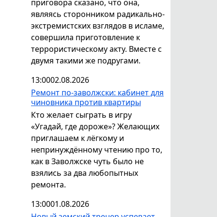
приговора сказано, что она,
являясь сторонником радикально-
экстремистских взглядов в исламе,
совершила приготовление к
террористическому акту. Вместе с
двумя такими же подругами.
13:00
02.08.2026
Ремонт по-заволжски: кабинет для
чиновника против квартиры
Кто желает сыграть в игру
«Угадай, где дороже»? Желающих
приглашаем к лёгкому и
непринуждённому чтению про то,
как в Заволжске чуть было не
взялись за два любопытных
ремонта.
13:00
01.08.2026
Новый земский тренер успевает