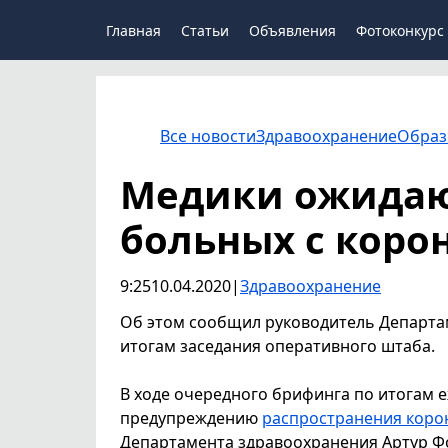
Главная
Статьи
Объявления
Фотоконкурс
Все новости
Здравоохранение
Образ
Медики ожидаю
больных с кор
9:25
10.04.2020
|
Здравоохранение
Об этом сообщил руководитель Департа
итогам заседания оперативного штаба.
В ходе очередного брифинга по итогам 
предупреждению
распространения коро
Департамента здравоохранения Артур Фо