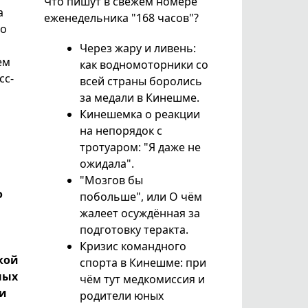
Что пишут в свежем номере
а
еженедельника "168 часов"?
то
Через жару и ливень:
ем
как водномоторники со
сс-
всей страны боролись
за медали в Кинешме.
Кинешемка о реакции
на непорядок с
тротуаром: "Я даже не
ожидала".
"Мозгов бы
о
побольше", или О чём
жалеет осуждённая за
подготовку теракта.
Кризис командного
кой
спорта в Кинешме: при
ных
чём тут медкомиссия и
ди
родители юных