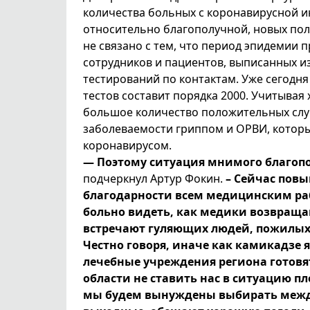
количества больных с коронавирусной и
относительно благополучной, новых пол
не связано с тем, что период эпидемии
сотрудников и пациентов, выписанных и
тестирований по контактам. Уже сегодня 
тестов составит порядка 2000. Учитывая
большое количество положительных случ
заболеваемости гриппом и ОРВИ, которы
коронавирусом.
— Поэтому ситуация мнимого благопо
подчеркнул Артур Фокин.
– Сейчас повы
благодарности всем медицинским раб
больно видеть, как медики возвращ
встречают гуляющих людей, пожилых
Честно говоря, иначе как камикадзе я
лечебные учреждения региона готовя
области не ставить нас в ситуацию п
мы будем вынуждены выбирать между