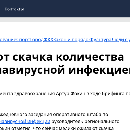
Контакты
ование
Спорт
Город
ЖКХ
Закон и порядок
Культура
Люди с 
т скачка количества
онавирусной инфекцие
мента здравоохранения Артур Фокин в ходе брифинга п
ежедневного заседания оперативного штаба по
навирусной инфекции
руководитель регионального
кин отметил, что сейчас медики ожидают скачка