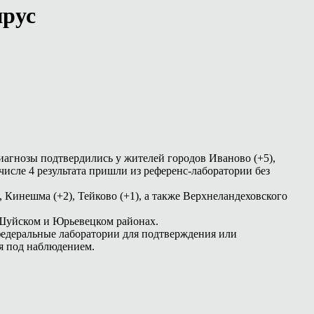
ирус
Диагнозы подтвердились у жителей городов Иваново (+5),
 числе 4 результата пришли из референс-лаборатории без
 Кинешма (+2), Тейково (+1), а также Верхнеландеховского
 Шуйском и Юрьевецком районах.
федеральные лаборатории для подтверждения или
я под наблюдением.