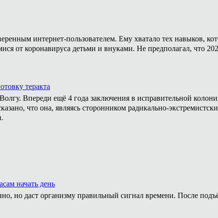
уверенным интернет-пользователем. Ему хватало тех навыков, ко
мися от коронавируса детьми и внуками. Не предполагал, что 20
отовку теракта
а Волгу. Впереди ещё 4 года заключения в исправительной колон
казано, что она, являясь сторонником радикально-экстремистски
.
асам начать день
нно, но даст организму правильный сигнал времени. После подъ