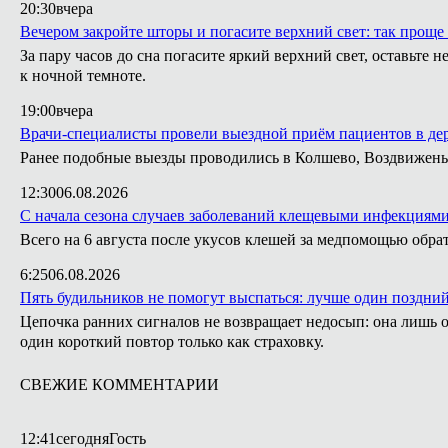
20:30
вчера
Вечером закройте шторы и погасите верхний свет: так проще 
За пару часов до сна погасите яркий верхний свет, оставьт
к ночной темноте.
19:00
вчера
Врачи-специалисты провели выездной приём пациентов в де
Ранее подобные выезды проводились в Колшево, Воздвижень
12:30
06.08.2026
С начала сезона случаев заболеваний клещевыми инфекциями
Всего на 6 августа после укусов клешей за медпомощью обрат
6:25
06.08.2026
Пять будильников не помогут выспаться: лучше один поздни
Цепочка ранних сигналов не возвращает недосып: она лишь о
один короткий повтор только как страховку.
СВЕЖИЕ КОММЕНТАРИИ
12:41
сегодня
Гость