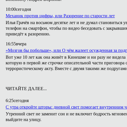
10:00
сегодня
Механик против цифры, или Разорение по старости лет
Илья Грачёв на восьмом десятке лет и не думал становиться 
телефон на смартфон, чтобы по видео беседовать с закрывши
приведёт к разорению.
16:55
вчера
«Мозгов бы побольше», или О чём жалеет осужденная за подг
Вот уже 10 лет как она живёт в Кинешме и ни разу не видел
которую в первой же строчке описательной части приговора с
террористическому акту. Вместе с двумя такими же подругами
ЧИТАЙТЕ ДАЛЕЕ...
6:25
сегодня
С утра откройте шторы: дневной свет помогает внутренним ч
Утренний свет не заменит сон и не включит бодрость мгнове
выйдите на улицу.