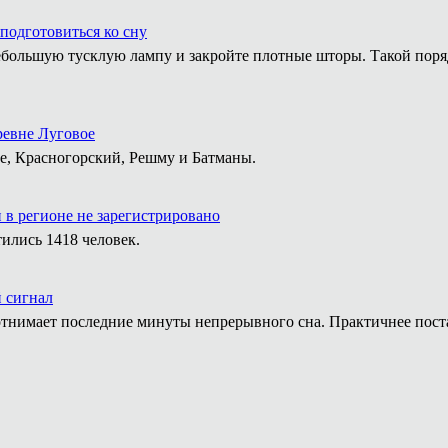
подготовиться ко сну
е небольшую тусклую лампу и закройте плотные шторы. Такой пор
ревне Луговое
е, Красногорский, Решму и Батманы.
 в регионе не зарегистрировано
ились 1418 человек.
й сигнал
тнимает последние минуты непрерывного сна. Практичнее постав