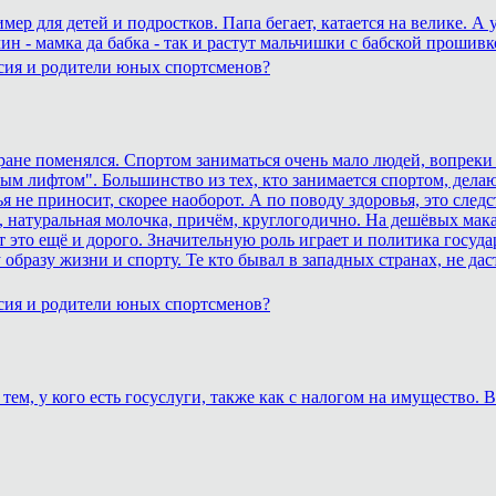
р для детей и подростков. Папа бегает, катается на велике. А 
ин - мамка да бабка - так и растут мальчишки с бабской прошивк
сия и родители юных спортсменов?
тране поменялся. Спортом заниматься очень мало людей, вопреки
ным лифтом". Большинство из тех, кто занимается спортом, дела
 не приносит, скорее наоборот. А по поводу здоровья, это сле
 натуральная молочка, причём, круглогодично. На дешёвых макар
это ещё и дорого. Значительную роль играет и политика госуда
образу жизни и спорту. Те кто бывал в западных странах, не дас
сия и родители юных спортсменов?
тем, у кого есть госуслуги, также как с налогом на имущество.