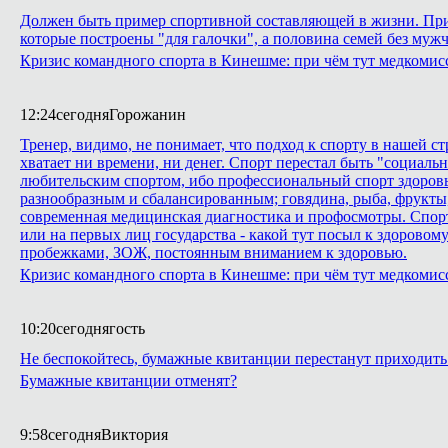
Должен быть пример спортивной составляющей в жизни. Приме
которые построены "для галочки", а половина семей без мужч
Кризис командного спорта в Кинешме: при чём тут медкомис
12:24
сегодня
Горожанин
Тренер, видимо, не понимает, что подход к спорту в нашей с
хватает ни времени, ни денег. Спорт перестал быть "социаль
любительским спортом, ибо профессиональный спорт здоровья
разнообразным и сбалансированным; говядина, рыба, фрукты,
современная медицинская диагностика и профосмотры. Спорт 
или на первых лиц государства - какой тут посыл к здоровому 
пробежками, ЗОЖ, постоянным вниманием к здоровью.
Кризис командного спорта в Кинешме: при чём тут медкомис
10:20
сегодня
гость
Не беспокойтесь, бумажные квитанции перестанут приходить 
Бумажные квитанции отменят?
9:58
сегодня
Виктория