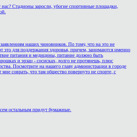
у нас? Стадионы заросли, убогие спортивные площадки,
ой.
 заявлениям наших чиновников. По тому, что на это не
ют это для поддержания здоровья, причем, занимаются именно
дствие питания и медицины, питание должно быть
ошках и эрзац - сосисках, долго не протянешь, плюс
рства. Посмотрите на нашего главу администрации в городе
т мне соврать, что там общество повернуто не спорте, с
 Всем остальным придут бумажные.