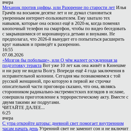
вчера
Механик против цифры, или Разорение по старости лет
Илья
Грачёв на восьмом десятке лет и не думал становиться
уверенным интернет-пользователем. Ему хватало тех
навыков, которые она освоил ещё в 2020-м, когда поменял
кнопочный телефон на смартфон, чтобы по видео беседовать
с закрывшимися от коронавируса детьми и внуками. Не
предполагал, что 2026-й вынудит его попытаться расширить
круг навыков и приведёт к разорению.
16:55
07.08.2026
«Мозгов бы побольше», или О чём жалеет осужденная за
подготовку теракта
Вот уже 10 лет как она живёт в Кинешме
и ни разу не видела Волгу. Впереди ещё 4 года заключения в
исправительной колонии. Сегодня мы познакомимся с той
русской женщиной, про которую в первой же строчке
описательной части приговора сказано, что она, являясь
сторонником радикально-экстремистских взглядов в исламе,
совершила приготовление к террористическому акту. Вместе с
двумя такими же подругами.
ЧИТАЙТЕ ДАЛЕЕ...
6:25
вчера
С утра откройте шторы: дневной свет помогает внутренним
часам начать день
Утренний свет не заменит сон и не включит