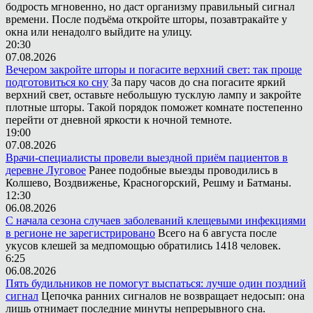
бодрость мгновенно, но даст организму правильный сигнал
времени. После подъёма откройте шторы, позавтракайте у
окна или ненадолго выйдите на улицу.
20:30
07.08.2026
Вечером закройте шторы и погасите верхний свет: так проще
подготовиться ко сну
За пару часов до сна погасите яркий
верхний свет, оставьте небольшую тусклую лампу и закройте
плотные шторы. Такой порядок поможет комнате постепенно
перейти от дневной яркости к ночной темноте.
19:00
07.08.2026
Врачи-специалисты провели выездной приём пациентов в
деревне Луговое
Ранее подобные выезды проводились в
Колшево, Воздвиженье, Красногорский, Решму и Батманы.
12:30
06.08.2026
С начала сезона случаев заболеваний клещевыми инфекциями
в регионе не зарегистрировано
Всего на 6 августа после
укусов клешей за медпомощью обратились 1418 человек.
6:25
06.08.2026
Пять будильников не помогут выспаться: лучше один поздний
сигнал
Цепочка ранних сигналов не возвращает недосып: она
лишь отнимает последние минуты непрерывного сна.