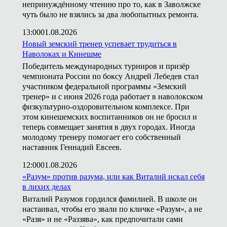
непринуждённому чтению про то, как в Заволжске
чуть было не взялись за два любопытных ремонта.
13:00
01.08.2026
Новый земский тренер успевает трудиться в
Наволоках и Кинешме
Победитель международных турниров и призёр
чемпионата России по боксу Андрей Лебедев стал
участником федеральной программы «Земский
тренер» и с июня 2026 года работает в наволокском
физкультурно-оздоровительном комплексе. При
этом кинешемских воспитанников он не бросил и
теперь совмещает занятия в двух городах. Иногда
молодому тренеру помогает его собственный
наставник Геннадий Евсеев.
12:00
01.08.2026
«Разум» против разума, или как Виталий искал себя
в лихих делах
Виталий Разумов гордился фамилией. В школе он
настаивал, чтобы его звали по кличке «Разум», а не
«Разя» и не «Раззява», как предпочитали сами