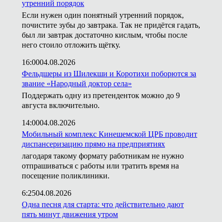
утренний порядок
Если нужен один понятный утренний порядок,
почистите зубы до завтрака. Так не придётся гадать,
был ли завтрак достаточно кислым, чтобы после
него стоило отложить щётку.
16:00
04.08.2026
Фельдшеры из Шилекши и Коротихи поборются за
звание «Народный доктор села»
Поддержать одну из претенденток можно до 9
августа включительно.
14:00
04.08.2026
Мобильный комплекс Кинешемской ЦРБ проводит
диспансеризацию прямо на предприятиях
лагодаря такому формату работникам не нужно
отпрашиваться с работы или тратить время на
посещение поликлиники.
6:25
04.08.2026
Одна песня для старта: что действительно дают
пять минут движения утром