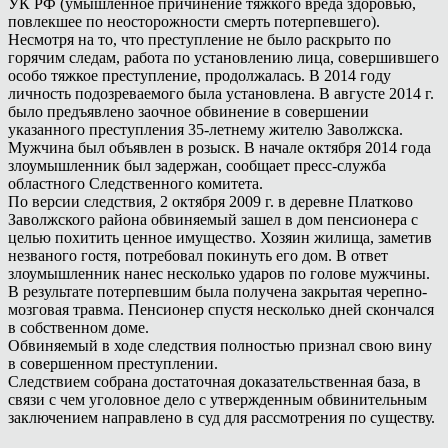
УК РФ (умышленное причинение тяжкого вреда здоровью,
повлекшее по неосторожности смерть потерпевшего).
Несмотря на то, что преступление не было раскрыто по
горячим следам, работа по установлению лица, совершившего
особо тяжкое преступление, продолжалась. В 2014 году
личность подозреваемого была установлена. В августе 2014 г.
было предъявлено заочное обвинение в совершении
указанного преступления 35-летнему жителю Заволжска.
Мужчина был объявлен в розыск. В начале октября 2014 года
злоумышленник был задержан, сообщает пресс-служба
областного Следственного комитета.
По версии следствия, 2 октября 2009 г. в деревне Платково
Заволжского района обвиняемый зашел в дом пенсионера с
целью похитить ценное имущество. Хозяин жилища, заметив
незваного гостя, потребовал покинуть его дом. В ответ
злоумышленник нанес несколько ударов по голове мужчины.
В результате потерпевшим была получена закрытая черепно-
мозговая травма. Пенсионер спустя несколько дней скончался
в собственном доме.
Обвиняемый в ходе следствия полностью признал свою вину
в совершенном преступлении.
Следствием собрана достаточная доказательственная база, в
связи с чем уголовное дело с утвержденным обвинительным
заключением направлено в суд для рассмотрения по существу.