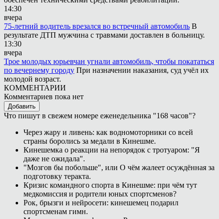
14:30
вчера
75-летний водитель врезался во встречный автомобиль
В
результате ДТП мужчина с травмами доставлен в больницу.
13:30
вчера
Трое молодых юрьевчан угнали автомобиль, чтобы покататься
по вечернему городу
При назначении наказания, суд учёл их
молодой возраст.
КОММЕНТАРИИ
Комментариев пока нет
Добавить
Что пишут в свежем номере еженедельника "168 часов"?
Через жару и ливень: как водномоторники со всей
страны боролись за медали в Кинешме.
Кинешемка о реакции на непорядок с тротуаром: "Я
даже не ожидала".
"Мозгов бы побольше", или О чём жалеет осуждённая за
подготовку теракта.
Кризис командного спорта в Кинешме: при чём тут
медкомиссия и родители юных спортсменов?
Рок, брызги и нейросети: кинешемец подарил
спортсменам гимн.