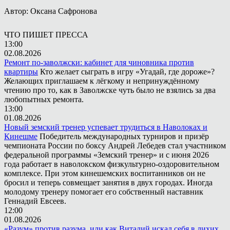
Автор: Оксана Сафронова
ЧТО ПИШЕТ ПРЕССА
13:00
02.08.2026
Ремонт по-заволжски: кабинет для чиновника против
квартиры
Кто желает сыграть в игру «Угадай, где дороже»?
Желающих приглашаем к лёгкому и непринуждённому
чтению про то, как в Заволжске чуть было не взялись за два
любопытных ремонта.
13:00
01.08.2026
Новый земский тренер успевает трудиться в Наволоках и
Кинешме
Победитель международных турниров и призёр
чемпионата России по боксу Андрей Лебедев стал участником
федеральной программы «Земский тренер» и с июня 2026
года работает в наволокском физкультурно-оздоровительном
комплексе. При этом кинешемских воспитанников он не
бросил и теперь совмещает занятия в двух городах. Иногда
молодому тренеру помогает его собственный наставник
Геннадий Евсеев.
12:00
01.08.2026
«Разум» против разума, или как Виталий искал себя в лихих