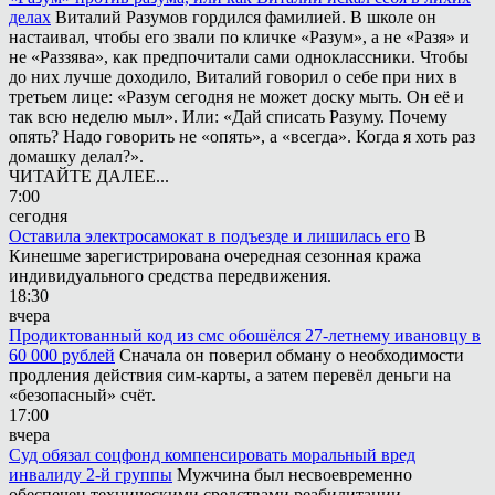
делах
Виталий Разумов гордился фамилией. В школе он
настаивал, чтобы его звали по кличке «Разум», а не «Разя» и
не «Раззява», как предпочитали сами одноклассники. Чтобы
до них лучше доходило, Виталий говорил о себе при них в
третьем лице: «Разум сегодня не может доску мыть. Он её и
так всю неделю мыл». Или: «Дай списать Разуму. Почему
опять? Надо говорить не «опять», а «всегда». Когда я хоть раз
домашку делал?».
ЧИТАЙТЕ ДАЛЕЕ...
7:00
сегодня
Оставила электросамокат в подъезде и лишилась его
В
Кинешме зарегистрирована очередная сезонная кража
индивидуального средства передвижения.
18:30
вчера
Продиктованный код из смс обошёлся 27-летнему ивановцу в
60 000 рублей
Сначала он поверил обману о необходимости
продления действия сим-карты, а затем перевёл деньги на
«безопасный» счёт.
17:00
вчера
Суд обязал соцфонд компенсировать моральный вред
инвалиду 2-й группы
Мужчина был несвоевременно
обеспечен техническими средствами реабилитации.