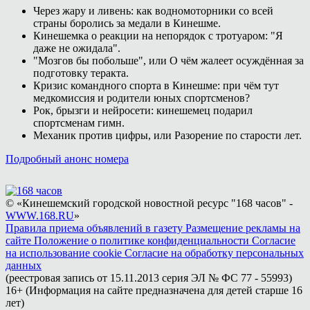
Через жару и ливень: как водномоторники со всей
страны боролись за медали в Кинешме.
Кинешемка о реакции на непорядок с тротуаром: "Я
даже не ожидала".
"Мозгов бы побольше", или О чём жалеет осуждённая за
подготовку теракта.
Кризис командного спорта в Кинешме: при чём тут
медкомиссия и родители юных спортсменов?
Рок, брызги и нейросети: кинешемец подарил
спортсменам гимн.
Механик против цифры, или Разорение по старости лет.
Подробный анонс номера
© «Кинешемский городской новостной ресурс "168 часов" -
WWW.168.RU
»
Правила приема объявлений в газету
Размещение рекламы на
сайте
Положение о политике конфиденциальности
Согласие
на использование cookie
Согласие на обработку персональных
данных
(реестровая запись от 15.11.2013 серия ЭЛ № ФС 77 - 55993)
16+ (Информация на сайте предназначена для детей старше 16
лет)