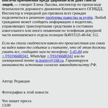
повлечь причинения вреда здоровью или даже гибель
людей, —
говорит Елена Лысова, инспектор по пропаганде
безопасности дорожного движения Кинешемского ОГИБДД.
Инспектор в очередной раз призвала всех граждан
подключиться к решению
проблемы пьянства за рулём
. Любой
гражданин может сообщить информацию о водителях,
управляющих транспортными средствами в состоянии
алкогольного или иного опьянения по телефонам дежурной
части кинешемского отдела полиции 8(49331)5-46-64; 112.
Если вы стали свидетелем какого-то происшествия или сняли
на видео какое-то событие и считаете, что об этом должны
узнать все, сообщите нам по телефону:
5-45-84
или
+7(910)6680341
, WhatsApp
+7(910)6680341
или по
электронной почте
m.kozirev@168.ru
. Гарантируем
анонимность источника согласно законодательству РФ.
Автор: Редакция
Фотографии к этой новости
Что пишет пресса
13:00