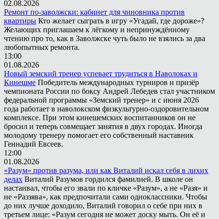
02.08.2026
Ремонт по-заволжски: кабинет для чиновника против
квартиры
Кто желает сыграть в игру «Угадай, где дороже»?
Желающих приглашаем к лёгкому и непринуждённому
чтению про то, как в Заволжске чуть было не взялись за два
любопытных ремонта.
13:00
01.08.2026
Новый земский тренер успевает трудиться в Наволоках и
Кинешме
Победитель международных турниров и призёр
чемпионата России по боксу Андрей Лебедев стал участником
федеральной программы «Земский тренер» и с июня 2026
года работает в наволокском физкультурно-оздоровительном
комплексе. При этом кинешемских воспитанников он не
бросил и теперь совмещает занятия в двух городах. Иногда
молодому тренеру помогает его собственный наставник
Геннадий Евсеев.
12:00
01.08.2026
«Разум» против разума, или как Виталий искал себя в лихих
делах
Виталий Разумов гордился фамилией. В школе он
настаивал, чтобы его звали по кличке «Разум», а не «Разя» и
не «Раззява», как предпочитали сами одноклассники. Чтобы
до них лучше доходило, Виталий говорил о себе при них в
третьем лице: «Разум сегодня не может доску мыть. Он её и