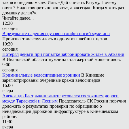
так всю неделю мыл». Или: «Дай списать Разуму. Почему
опять? Надо говорить не «опять», а «всегда». Когда я хоть раз
домашку делал?».
Читайте далее...
12:30
сегодня
В результате падения грузового лифта погиб мужчина
Происшествие случилось в одном из швейных цехов.
10:30
сегодня
Потерял деньги при попытке забронировать жильё в Абхазии
В Ивановской области мужчина стал жертвой мошенников.
9:00
сегодня
Криминальные велосипедные хроники
В Кинешме
зарегистрированы очередные кражи велосипедов.
16:00
вчера
Александр Бастрыкин заинтересовался состоянием дороги
между Тарасихой и Лесным
Председатель СК России поручил
доложить о результатах проверки по обращению о
ненадлежащей дорожной инфраструктуре в Кинешемском
районе.
11:30
вчера