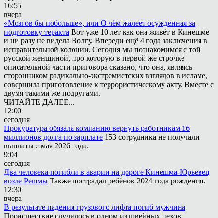
16:55
вчера
«Мозгов бы побольше», или О чём жалеет осужденная за
подготовку теракта
Вот уже 10 лет как она живёт в Кинешме
и ни разу не видела Волгу. Впереди ещё 4 года заключения в
исправительной колонии. Сегодня мы познакомимся с той
русской женщиной, про которую в первой же строчке
описательной части приговора сказано, что она, являясь
сторонником радикально-экстремистских взглядов в исламе,
совершила приготовление к террористическому акту. Вместе с
двумя такими же подругами.
ЧИТАЙТЕ ДАЛЕЕ...
12:00
сегодня
Прокуратура обязала компанию вернуть работникам 16
миллионов долга по зарплате
153 сотрудника не получали
выплаты с мая 2026 года.
9:04
сегодня
Два человека погибли в аварии на дороге Кинешма-Юрьевец
возле Решмы
Также пострадал ребёнок 2024 года рождения.
12:30
вчера
В результате падения грузового лифта погиб мужчина
Происшествие случилось в одном из швейных цехов.