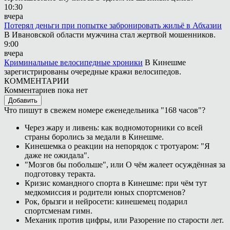
10:30
вчера
Потерял деньги при попытке забронировать жильё в Абхазии
В Ивановской области мужчина стал жертвой мошенников.
9:00
вчера
Криминальные велосипедные хроники
В Кинешме
зарегистрированы очередные кражи велосипедов.
КОММЕНТАРИИ
Комментариев пока нет
Добавить
Что пишут в свежем номере еженедельника "168 часов"?
Через жару и ливень: как водномоторники со всей
страны боролись за медали в Кинешме.
Кинешемка о реакции на непорядок с тротуаром: "Я
даже не ожидала".
"Мозгов бы побольше", или О чём жалеет осуждённая за
подготовку теракта.
Кризис командного спорта в Кинешме: при чём тут
медкомиссия и родители юных спортсменов?
Рок, брызги и нейросети: кинешемец подарил
спортсменам гимн.
Механик против цифры, или Разорение по старости лет.