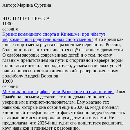
Автор: Марина Сургина
ЧТО ПИШЕТ ПРЕССА
11:00
сегодня
Кризис командного спорта в Кинешме: при чём тут
медкомиссия и родители юных спортсменов?
В то время как
юные спортсмены рвутся на различные первенства России,
большинство из них отсеиваются ещё на этапе медкомиссии.
О слабом здоровье современных детей и о том, почему
главным препятствием на пути к спортивной карьере порой
становятся иные планы родителей, узнаём из первых уст. На
наши вопросы ответил кинешемский тренер по женскому
волейболу Андрей Воронов.
10:00
сегодня
Механик против цифры, или Разорение по старости лет
Илья
Грачёв на восьмом десятке лет и не думал становиться
уверенным интернет-пользователем. Ему хватало тех
навыков, которые она освоил ещё в 2020-м, когда поменял
кнопочный телефон на смартфон, чтобы по видео беседовать
с закрывшимися от коронавируса детьми и внуками. Не
предполагал, что 2026-й вынудит его попытаться расширить
круг навыков и приведёт к разорению.