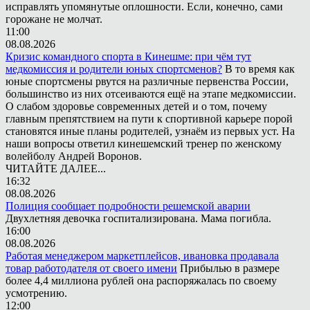
исправлять упомянутые оплошности. Если, конечно, сами
горожане не молчат.
11:00
08.08.2026
Кризис командного спорта в Кинешме: при чём тут
медкомиссия и родители юных спортсменов?
В то время как
юные спортсмены рвутся на различные первенства России,
большинство из них отсеиваются ещё на этапе медкомиссии.
О слабом здоровье современных детей и о том, почему
главным препятствием на пути к спортивной карьере порой
становятся иные планы родителей, узнаём из первых уст. На
наши вопросы ответил кинешемский тренер по женскому
волейболу Андрей Воронов.
ЧИТАЙТЕ ДАЛЕЕ...
16:32
08.08.2026
Полиция сообщает подробности решемской аварии
Двухлетняя девочка госпитализирована. Мама погибла.
16:00
08.08.2026
Работая менеджером маркетплейсов, ивановка продавала
товар работодателя от своего имени
Прибылью в размере
более 4,4 миллиона рублей она распоряжалась по своему
усмотрению.
12:00