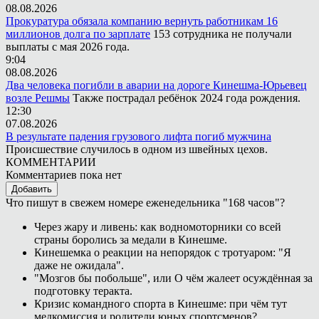
08.08.2026
Прокуратура обязала компанию вернуть работникам 16
миллионов долга по зарплате
153 сотрудника не получали
выплаты с мая 2026 года.
9:04
08.08.2026
Два человека погибли в аварии на дороге Кинешма-Юрьевец
возле Решмы
Также пострадал ребёнок 2024 года рождения.
12:30
07.08.2026
В результате падения грузового лифта погиб мужчина
Происшествие случилось в одном из швейных цехов.
КОММЕНТАРИИ
Комментариев пока нет
Добавить
Что пишут в свежем номере еженедельника "168 часов"?
Через жару и ливень: как водномоторники со всей
страны боролись за медали в Кинешме.
Кинешемка о реакции на непорядок с тротуаром: "Я
даже не ожидала".
"Мозгов бы побольше", или О чём жалеет осуждённая за
подготовку теракта.
Кризис командного спорта в Кинешме: при чём тут
медкомиссия и родители юных спортсменов?