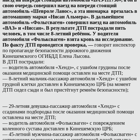
свою очередь совершил наезд на впереди стоящий
автомобиль «Шевроле Ланос», а эта иномарка врезалась в
автомашину марки «Нисан Альмера». В дальнейшем
автомобиль «Фольгсваген» совершил наезд на автомобиль
«ВАЗ» и «Ниссан». В результате ДТП пострадали пять
человек, в том числе 8-летний ребёнок. У водителя
автомобиля «Фольксваген» взята кровь на исследование.
По факту ДТП проводится проверка, —
говорит инспектор
по пропаганде безопасности дорожного движения
Кинешемскеого ОГИБДД Елена Лысова.
В ДТП пострадали:
— водитель автомобиля «Хендэ», с ушибом грудины после
оказания медицинской помощи оставлен на месте ДТП;
— 8-летний мальчик-пассажир автомобиля «Хендэ» с ушибом
грудной клетки доставлен в Кинешемскую ЦРБ (на момент
ДТП сидел сзади и был пристёгнут ремнём безопасности);
— 29-летняя девушка-пассажир автомобиля «Хендэ» с
ссадинами подбородка после оказания медицинской помощи
оставлена на месте ДТП;
— водитель автомобиля «Фольксваген» с повреждением
коленного сустава доставлен в Кинешемскую ЦРБ;
— 45-летний мужчина-пассажир автомобиля «Фольксваген» с
сотрясением головного мозга и ушибленной раной затылка