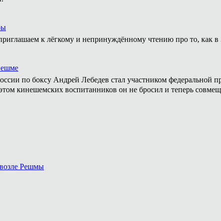
ры
приглашаем к лёгкому и непринуждённому чтению про то, как в 
нешме
ссии по боксу Андрей Лебедев стал участником федеральной пр
том кинешемских воспитанников он не бросил и теперь совмеща
 возле Решмы