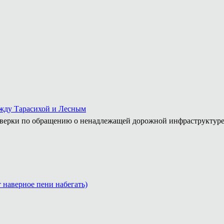
.
ежду Тарасихой и Лесным
роверки по обращению о ненадлежащей дорожной инфраструктур
т наверное пени набегать)