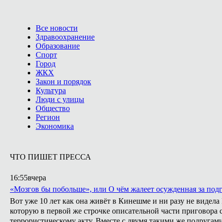
Все новости
Здравоохранение
Образование
Спорт
Город
ЖКХ
Закон и порядок
Культура
Люди с улицы
Общество
Регион
Экономика
ЧТО ПИШЕТ ПРЕССА
16:55
вчера
«Мозгов бы побольше», или О чём жалеет осужденная за подг
Вот уже 10 лет как она живёт в Кинешме и ни разу не видел
которую в первой же строчке описательной части приговора с
террористическому акту. Вместе с двумя такими же подругами