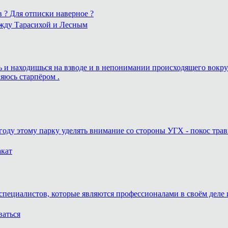
в ? Для отписки наверное ?
ежду Тарасихой и Лесным
ешь и находишься на взводе и в непонимании происходящего вокру
ляюсь старпёром .
году этому парку уделять внимание со стороны УГХ - покос трав
акат
специалистов, которые являются профессионалами в своём деле и
ваться