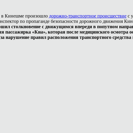
ва в Кинешме произошло
дорожно-транспортное происшествие
с у
 инспектор по пропаганде безопасности дорожного движения К
ршил столкновение с движущимся впереди в попутном напра
яя пассажирка «Киа», которая после медицинского осмотра о
а нарушение правил расположения транспортного средства н