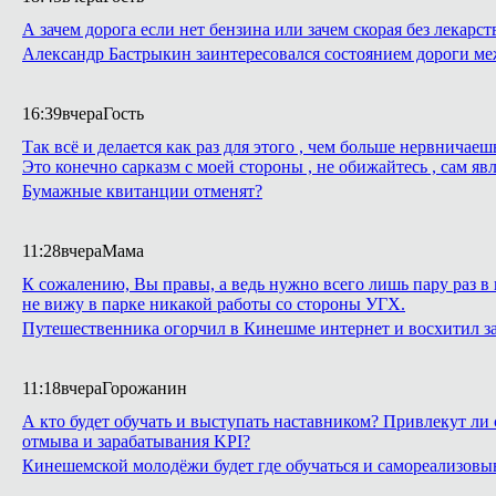
А зачем дорога если нет бензина или зачем скорая без лекарст
Александр Бастрыкин заинтересовался состоянием дороги м
16:39
вчера
Гость
Так всё и делается как раз для этого , чем больше нервнича
Это конечно сарказм с моей стороны , не обижайтесь , сам яв
Бумажные квитанции отменят?
11:28
вчера
Мама
К сожалению, Вы правы, а ведь нужно всего лишь пару раз в 
не вижу в парке никакой работы со стороны УГХ.
Путешественника огорчил в Кинешме интернет и восхитил з
11:18
вчера
Горожанин
А кто будет обучать и выступать наставником? Привлекут ли 
отмыва и зарабатывания KPI?
Кинешемской молодёжи будет где обучаться и самореализовы