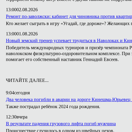
13:00
02.08.2026
Ремонт по-заволжски: кабинет для чиновника против кварти
Кто желает сыграть в игру «Угадай, где дороже»? Желающих 
13:00
01.08.2026
Новый земский тренер успевает трудиться в Наволоках и Ки
Победитель международных турниров и призёр чемпионата Ро
наволокском физкультурно-оздоровительном комплексе. При э
помогает его собственный наставник Геннадий Евсеев.
ЧИТАЙТЕ ДАЛЕЕ...
9:04
сегодня
Два человека погибли в аварии на дороге Кинешма-Юрьевец
Также пострадал ребёнок 2024 года рождения.
12:30
вчера
В результате падения грузового лифта погиб мужчина
Происшествие случилось в одном из швейных цехов.