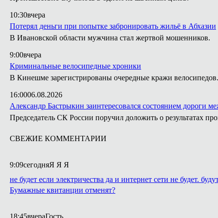
10:30
вчера
Потерял деньги при попытке забронировать жильё в Абхазии
В Ивановской области мужчина стал жертвой мошенников.
9:00
вчера
Криминальные велосипедные хроники
В Кинешме зарегистрированы очередные кражи велосипедов
16:00
06.08.2026
Александр Бастрыкин заинтересовался состоянием дороги м
Председатель СК России поручил доложить о результатах п
СВЕЖИЕ КОММЕНТАРИИ
9:09
сегодня
Я Я Я
не будет если электричества да и интернет сети не будет. буду
Бумажные квитанции отменят?
18:45
вчера
Гость