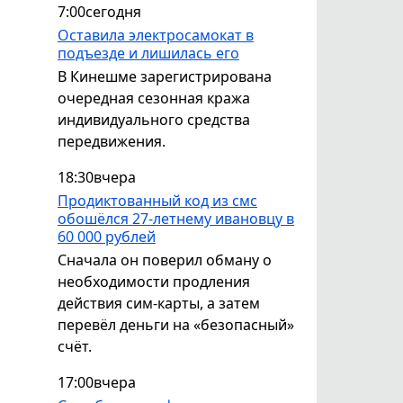
7:00
сегодня
Оставила электросамокат в
подъезде и лишилась его
В Кинешме зарегистрирована
очередная сезонная кража
индивидуального средства
передвижения.
18:30
вчера
Продиктованный код из смс
обошёлся 27-летнему ивановцу в
60 000 рублей
Сначала он поверил обману о
необходимости продления
действия сим-карты, а затем
перевёл деньги на «безопасный»
счёт.
17:00
вчера