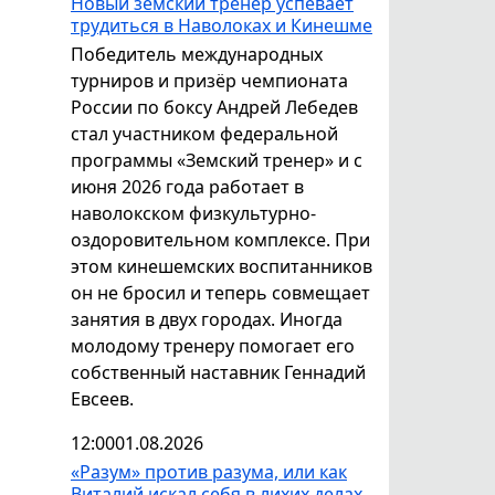
Новый земский тренер успевает
трудиться в Наволоках и Кинешме
Победитель международных
турниров и призёр чемпионата
России по боксу Андрей Лебедев
стал участником федеральной
программы «Земский тренер» и с
июня 2026 года работает в
наволокском физкультурно-
оздоровительном комплексе. При
этом кинешемских воспитанников
он не бросил и теперь совмещает
занятия в двух городах. Иногда
молодому тренеру помогает его
собственный наставник Геннадий
Евсеев.
12:00
01.08.2026
«Разум» против разума, или как
Виталий искал себя в лихих делах