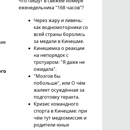
Что пишут в свежем номере
еженедельника "168 часов"?
Через жару и ливень:
как водномоторники со
всей страны боролись
за медали в Кинешме.
кие
Кинешемка о реакции
на непорядок с
тротуаром: "Я даже не
ожидала".
ого
"Мозгов бы
побольше", или О чём
жалеет осуждённая за
подготовку теракта.
Кризис командного
спорта в Кинешме: при
чём тут медкомиссия и
родители юных