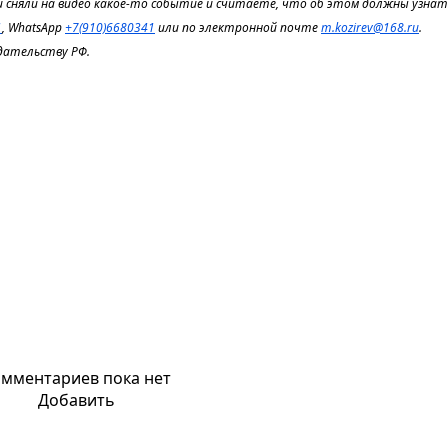
 сняли на видео какое-то событие и считаете, что об этом должны узнать
1
, WhatsApp
+7(910)6680341
или по электронной почте
m.kozirev@168.ru
.
дательству РФ.
мментариев пока нет
Добавить