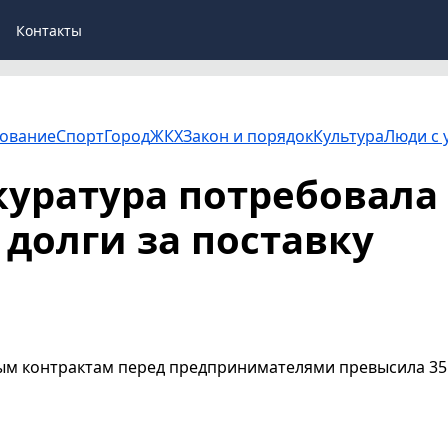
Контакты
ование
Спорт
Город
ЖКХ
Закон и порядок
Культура
Люди с 
уратура потребовала
 долги за поставку
ым контрактам перед предпринимателями превысила 35