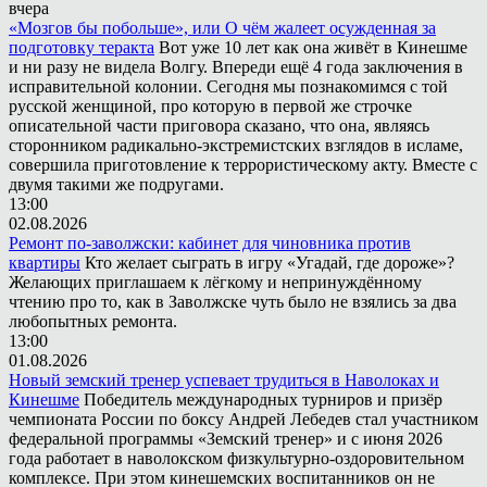
вчера
«Мозгов бы побольше», или О чём жалеет осужденная за
подготовку теракта
Вот уже 10 лет как она живёт в Кинешме
и ни разу не видела Волгу. Впереди ещё 4 года заключения в
исправительной колонии. Сегодня мы познакомимся с той
русской женщиной, про которую в первой же строчке
описательной части приговора сказано, что она, являясь
сторонником радикально-экстремистских взглядов в исламе,
совершила приготовление к террористическому акту. Вместе с
двумя такими же подругами.
13:00
02.08.2026
Ремонт по-заволжски: кабинет для чиновника против
квартиры
Кто желает сыграть в игру «Угадай, где дороже»?
Желающих приглашаем к лёгкому и непринуждённому
чтению про то, как в Заволжске чуть было не взялись за два
любопытных ремонта.
13:00
01.08.2026
Новый земский тренер успевает трудиться в Наволоках и
Кинешме
Победитель международных турниров и призёр
чемпионата России по боксу Андрей Лебедев стал участником
федеральной программы «Земский тренер» и с июня 2026
года работает в наволокском физкультурно-оздоровительном
комплексе. При этом кинешемских воспитанников он не