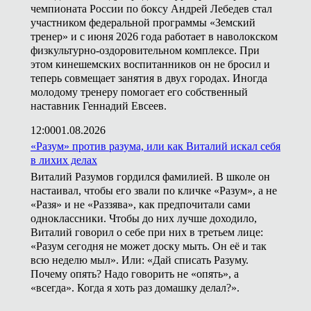
чемпионата России по боксу Андрей Лебедев стал
участником федеральной программы «Земский
тренер» и с июня 2026 года работает в наволокском
физкультурно-оздоровительном комплексе. При
этом кинешемских воспитанников он не бросил и
теперь совмещает занятия в двух городах. Иногда
молодому тренеру помогает его собственный
наставник Геннадий Евсеев.
12:00
01.08.2026
«Разум» против разума, или как Виталий искал себя
в лихих делах
Виталий Разумов гордился фамилией. В школе он
настаивал, чтобы его звали по кличке «Разум», а не
«Разя» и не «Раззява», как предпочитали сами
одноклассники. Чтобы до них лучше доходило,
Виталий говорил о себе при них в третьем лице:
«Разум сегодня не может доску мыть. Он её и так
всю неделю мыл». Или: «Дай списать Разуму.
Почему опять? Надо говорить не «опять», а
«всегда». Когда я хоть раз домашку делал?».