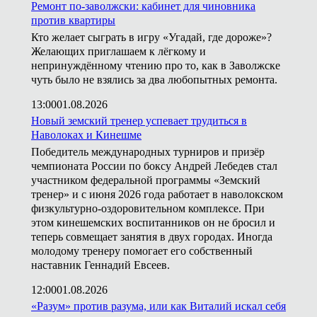
Ремонт по-заволжски: кабинет для чиновника
против квартиры
Кто желает сыграть в игру «Угадай, где дороже»?
Желающих приглашаем к лёгкому и
непринуждённому чтению про то, как в Заволжске
чуть было не взялись за два любопытных ремонта.
13:00
01.08.2026
Новый земский тренер успевает трудиться в
Наволоках и Кинешме
Победитель международных турниров и призёр
чемпионата России по боксу Андрей Лебедев стал
участником федеральной программы «Земский
тренер» и с июня 2026 года работает в наволокском
физкультурно-оздоровительном комплексе. При
этом кинешемских воспитанников он не бросил и
теперь совмещает занятия в двух городах. Иногда
молодому тренеру помогает его собственный
наставник Геннадий Евсеев.
12:00
01.08.2026
«Разум» против разума, или как Виталий искал себя