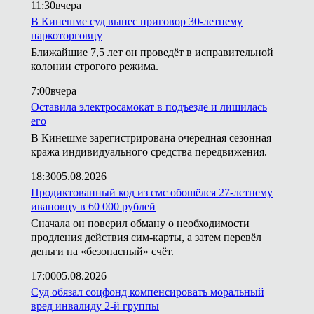
11:30
вчера
В Кинешме суд вынес приговор 30-летнему
наркоторговцу
Ближайшие 7,5 лет он проведёт в исправительной
колонии строгого режима.
7:00
вчера
Оставила электросамокат в подъезде и лишилась
его
В Кинешме зарегистрирована очередная сезонная
кража индивидуального средства передвижения.
18:30
05.08.2026
Продиктованный код из смс обошёлся 27-летнему
ивановцу в 60 000 рублей
Сначала он поверил обману о необходимости
продления действия сим-карты, а затем перевёл
деньги на «безопасный» счёт.
17:00
05.08.2026
Суд обязал соцфонд компенсировать моральный
вред инвалиду 2-й группы