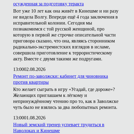
осужденная за подготовку теракта
Вот уже 10 лет как она живёт в Кинешме и ни разу
не видела Волгу. Впереди ещё 4 года заключения в
исправительной колонии. Сегодня мы
познакомимся с той русской женщиной, про
которую в первой же строчке описательной части
приговора сказано, что она, являясь сторонником
радикально-экстремистских взглядов в исламе,
совершила приготовление к террористическому
акту. Вместе с двумя такими же подругами.
13:00
02.08.2026
Ремонт по-заволжски: кабинет для чиновника
против квартиры
Кто желает сыграть в игру «Угадай, где дороже»?
Желающих приглашаем к лёгкому и
непринуждённому чтению про то, как в Заволжске
чуть было не взялись за два любопытных ремонта.
13:00
01.08.2026
Новый земский тренер успевает трудиться в
Наволоках и Кинешме