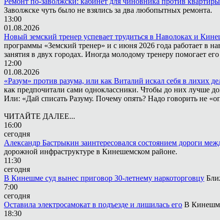
Ремонт по-заволжски: кабинет для чиновника против квартиры
Заволжске чуть было не взялись за два любопытных ремонта.
13:00
01.08.2026
Новый земский тренер успевает трудиться в Наволоках и Кин
программы «Земский тренер» и с июня 2026 года работает в н
занятия в двух городах. Иногда молодому тренеру помогает ег
12:00
01.08.2026
«Разум» против разума, или как Виталий искал себя в лихих де
как предпочитали сами одноклассники. Чтобы до них лучше дох
Или: «Дай списать Разуму. Почему опять? Надо говорить не «опя
ЧИТАЙТЕ ДАЛЕЕ...
16:00
сегодня
Александр Бастрыкин заинтересовался состоянием дороги меж
дорожной инфраструктуре в Кинешемском районе.
11:30
сегодня
В Кинешме суд вынес приговор 30-летнему наркоторговцу
Бли
7:00
сегодня
Оставила электросамокат в подъезде и лишилась его
В Кинешме
18:30