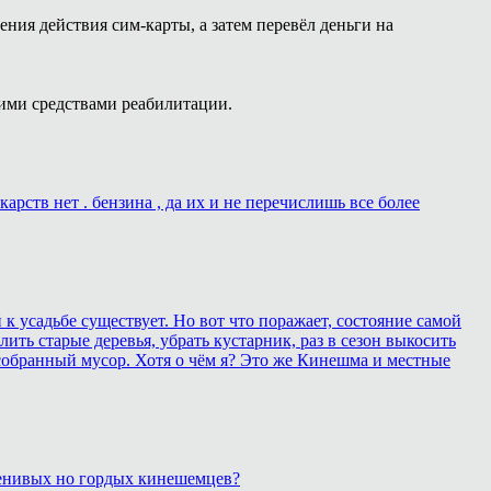
ния действия сим-карты, а затем перевёл деньги на
ими средствами реабилитации.
рств нет . бензина , да их и не перечислишь все более
 усадьбе существует. Но вот что поражает, состояние самой
ить старые деревья, убрать кустарник, раз в сезон выкосить
собранный мусор. Хотя о чём я? Это же Кинешма и местные
 ленивых но гордых кинешемцев?