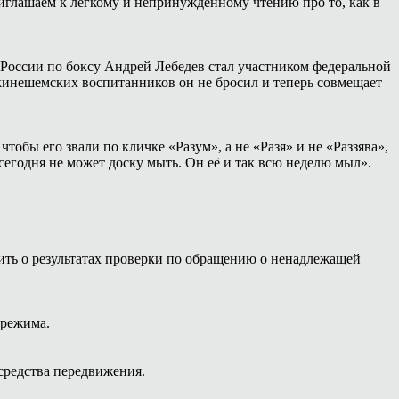
иглашаем к лёгкому и непринуждённому чтению про то, как в
России по боксу Андрей Лебедев стал участником федеральной
 кинешемских воспитанников он не бросил и теперь совмещает
тобы его звали по кличке «Разум», а не «Разя» и не «Раззява»,
сегодня не может доску мыть. Он её и так всю неделю мыл».
ть о результатах проверки по обращению о ненадлежащей
 режима.
средства передвижения.