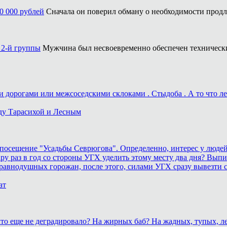
0 000 рублей
Сначала он поверил обману о необходимости продле
 2-й группы
Мужчина был несвоевременно обеспечен техническ
дорогами или межсоседскими склоками . Стыдоба . А то что лека
ду Тарасихой и Лесным
осещение "Усадьбы Севрюгова". Определенно, интерес у людей к
у раз в год со стороны УГХ уделить этому месту два дня? Выпил
равнодушных горожан, после этого, силами УГХ сразу вывезти 
ат
, что еще не деградировало? На жирных баб? На жадных, тупых,