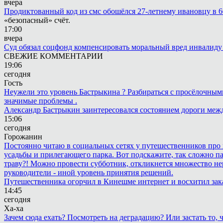
вчера
Продиктованный код из смс обошёлся 27-летнему ивановцу в 6
«безопасный» счёт.
17:00
вчера
Суд обязал соцфонд компенсировать моральный вред инвалиду
СВЕЖИЕ КОММЕНТАРИИ
19:06
сегодня
Гость
Неужели это уровень Бастрыкина ? Разбираться с просёлочными 
значимые проблемы .
Александр Бастрыкин заинтересовался состоянием дороги меж
15:06
сегодня
Горожанин
Постоянно читаю в социальных сетях у путешественников про п
усадьбы и прилегающего парка. Вот подскажите, так сложно пар
траву?! Можно провести субботник, откликнется множество не
руководители - иной уровень принятия решений.
Путешественника огорчил в Кинешме интернет и восхитил зак
14:45
сегодня
Ха-ха
Зачем сюда ехать? Посмотреть на деградацию? Или застать то