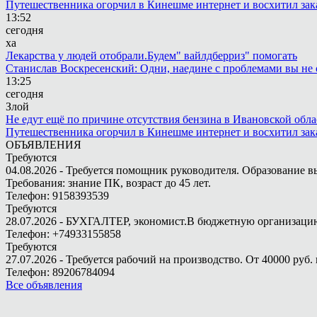
Путешественника огорчил в Кинешме интернет и восхитил зак
13:52
сегодня
ха
Лекарства у людей отобрали.Будем" вайлдберриз" помогать
Станислав Воскресенский: Одни, наедине с проблемами вы не 
13:25
сегодня
Злой
Не едут ещё по причине отсутствия бензина в Ивановской обла
Путешественника огорчил в Кинешме интернет и восхитил зак
ОБЪЯВЛЕНИЯ
Требуются
04.08.2026 - Требуется помощник руководителя. Образование в
Требования: знание ПК, возраст до 45 лет.
Телефон: 9158393539
Требуются
28.07.2026 - БУХГАЛТЕР, экономист.В бюджетную организацию.
Телефон: +74933155858
Требуются
27.07.2026 - Требуется рабочий на производство. От 40000 руб. 
Телефон: 89206784094
Все объявления