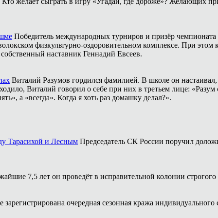
Кто желает сыграть в игру «Угадай, где дороже»? Желающих пр
ешме
Победитель международных турниров и призёр чемпионата 
аволокском физкультурно-оздоровительном комплексе. При этом
о собственный наставник Геннадий Евсеев.
лах
Виталий Разумов гордился фамилией. В школе он настаивал, ч
одило, Виталий говорил о себе при них в третьем лице: «Разум 
ть», а «всегда». Когда я хоть раз домашку делал?».
ду Тарасихой и Лесным
Председатель СК России поручил доложи
жайшие 7,5 лет он проведёт в исправительной колонии строгого
 зарегистрирована очередная сезонная кража индивидуального 