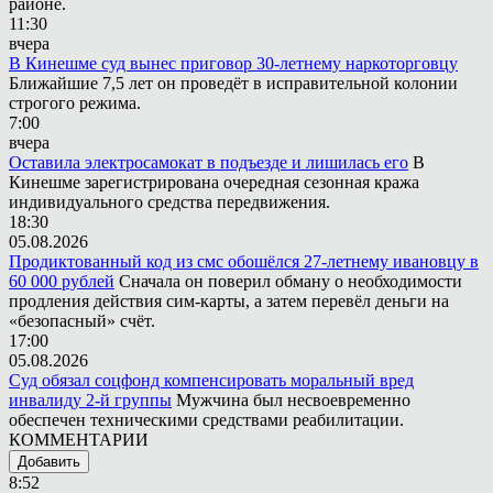
районе.
11:30
вчера
В Кинешме суд вынес приговор 30-летнему наркоторговцу
Ближайшие 7,5 лет он проведёт в исправительной колонии
строгого режима.
7:00
вчера
Оставила электросамокат в подъезде и лишилась его
В
Кинешме зарегистрирована очередная сезонная кража
индивидуального средства передвижения.
18:30
05.08.2026
Продиктованный код из смс обошёлся 27-летнему ивановцу в
60 000 рублей
Сначала он поверил обману о необходимости
продления действия сим-карты, а затем перевёл деньги на
«безопасный» счёт.
17:00
05.08.2026
Суд обязал соцфонд компенсировать моральный вред
инвалиду 2-й группы
Мужчина был несвоевременно
обеспечен техническими средствами реабилитации.
КОММЕНТАРИИ
Добавить
8:52