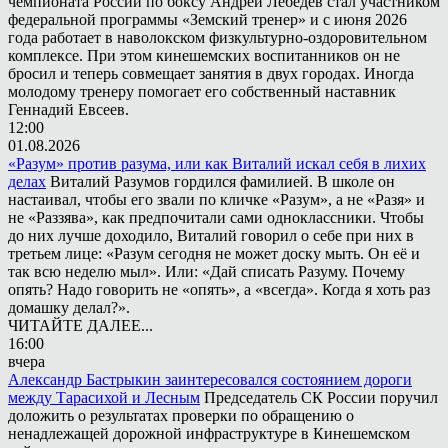
чемпионата России по боксу Андрей Лебедев стал участником
федеральной программы «Земский тренер» и с июня 2026
года работает в наволокском физкультурно-оздоровительном
комплексе. При этом кинешемских воспитанников он не
бросил и теперь совмещает занятия в двух городах. Иногда
молодому тренеру помогает его собственный наставник
Геннадий Евсеев.
12:00
01.08.2026
«Разум» против разума, или как Виталий искал себя в лихих
делах
Виталий Разумов гордился фамилией. В школе он
настаивал, чтобы его звали по кличке «Разум», а не «Разя» и
не «Раззява», как предпочитали сами одноклассники. Чтобы
до них лучше доходило, Виталий говорил о себе при них в
третьем лице: «Разум сегодня не может доску мыть. Он её и
так всю неделю мыл». Или: «Дай списать Разуму. Почему
опять? Надо говорить не «опять», а «всегда». Когда я хоть раз
домашку делал?».
ЧИТАЙТЕ ДАЛЕЕ...
16:00
вчера
Александр Бастрыкин заинтересовался состоянием дороги
между Тарасихой и Лесным
Председатель СК России поручил
доложить о результатах проверки по обращению о
ненадлежащей дорожной инфраструктуре в Кинешемском