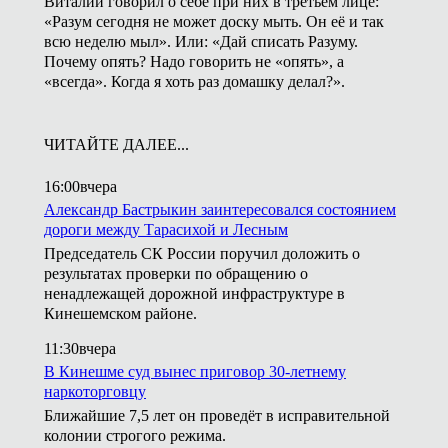
Виталий говорил о себе при них в третьем лице:
«Разум сегодня не может доску мыть. Он её и так
всю неделю мыл». Или: «Дай списать Разуму.
Почему опять? Надо говорить не «опять», а
«всегда». Когда я хоть раз домашку делал?».
ЧИТАЙТЕ ДАЛЕЕ...
16:00
вчера
Александр Бастрыкин заинтересовался состоянием
дороги между Тарасихой и Лесным
Председатель СК России поручил доложить о
результатах проверки по обращению о
ненадлежащей дорожной инфраструктуре в
Кинешемском районе.
11:30
вчера
В Кинешме суд вынес приговор 30-летнему
наркоторговцу
Ближайшие 7,5 лет он проведёт в исправительной
колонии строгого режима.