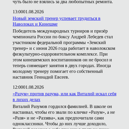
чуть было не взялись за два любопытных ремонта.
13:00
01.08.2026
Новый земский тренер успевает трудиться в
Наволоках и Кинешме
Победитель международных турниров и призёр
чемпионата России по боксу Андрей Лебедев стал
участником федеральной программы «Земский
тренер» и с июня 2026 года работает в наволокском
физкультурно-оздоровительном комплексе. При
этом кинешемских воспитанников он не бросил и
теперь совмещает занятия в двух городах. Иногда
молодому тренеру помогает его собственный
наставник Геннадий Евсеев.
12:00
01.08.2026
«Разум» против разума, или как Виталий искал себя
в лихих делах
Виталий Разумов гордился фамилией. В школе он
настаивал, чтобы его звали по кличке «Разум», а не
«Разя» и не «Раззява», как предпочитали сами
одноклассники. Чтобы до них лучше доходило,