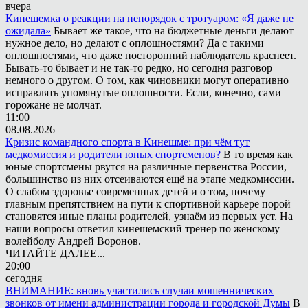
вчера
Кинешемка о реакции на непорядок с тротуаром: «Я даже не
ожидала»
Бывает же такое, что на бюджетные деньги делают
нужное дело, но делают с оплошностями? Да с такими
оплошностями, что даже посторонний наблюдатель краснеет.
Бывать-то бывает и не так-то редко, но сегодня разговор
немного о другом. О том, как чиновники могут оперативно
исправлять упомянутые оплошности. Если, конечно, сами
горожане не молчат.
11:00
08.08.2026
Кризис командного спорта в Кинешме: при чём тут
медкомиссия и родители юных спортсменов?
В то время как
юные спортсмены рвутся на различные первенства России,
большинство из них отсеиваются ещё на этапе медкомиссии.
О слабом здоровье современных детей и о том, почему
главным препятствием на пути к спортивной карьере порой
становятся иные планы родителей, узнаём из первых уст. На
наши вопросы ответил кинешемский тренер по женскому
волейболу Андрей Воронов.
ЧИТАЙТЕ ДАЛЕЕ...
20:00
сегодня
ВНИМАНИЕ: вновь участились случаи мошеннических
звонков от имени администрации города и городской Думы
В