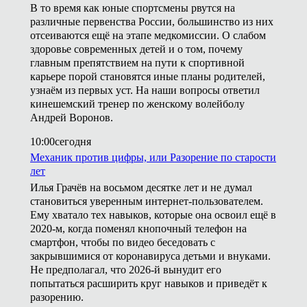
В то время как юные спортсмены рвутся на
различные первенства России, большинство из них
отсеиваются ещё на этапе медкомиссии. О слабом
здоровье современных детей и о том, почему
главным препятствием на пути к спортивной
карьере порой становятся иные планы родителей,
узнаём из первых уст. На наши вопросы ответил
кинешемский тренер по женскому волейболу
Андрей Воронов.
10:00
сегодня
Механик против цифры, или Разорение по старости
лет
Илья Грачёв на восьмом десятке лет и не думал
становиться уверенным интернет-пользователем.
Ему хватало тех навыков, которые она освоил ещё в
2020-м, когда поменял кнопочный телефон на
смартфон, чтобы по видео беседовать с
закрывшимися от коронавируса детьми и внуками.
Не предполагал, что 2026-й вынудит его
попытаться расширить круг навыков и приведёт к
разорению.