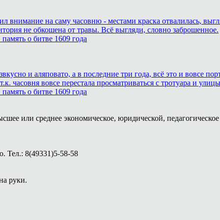
тил внимание на саму часовню - местами краска отвалилась, выг
итория не обкошена от травы. Всё выгляди, словно заброшенное.
память о битве 1609 года
звкусно и аляповато, а в последние три года, всё это и вовсе п
.к. часовня вовсе перестала просматриваться с тротуара и улицы
память о битве 1609 года
ысшее или среднее экономическое, юридической, педагогическое 
 Тел.: 8(49331)5-58-58
на руки.