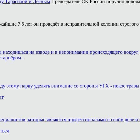
ду Тарасихой и Лесным
Председатель СК России поручил доложи
жайшие 7,5 лет он проведёт в исправительной колонии строгого
ь и находишься на взводе и в непонимании происходящего вокруг 
старпёром .
оду этому парку уделять внимание со стороны УГХ - покос травы
ат
пециалистов, которые являются профессионалами в своём деле и 
ться