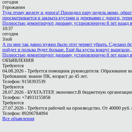
сегодня
Горожанин
Туда этому железу и дорога! Проходил пару недель мимо, обра
просматривается и закрыта кустами и деревьями с дороги, терр
Полностью демонтируют диораму, установленную 8 лет назад в 
10:37
сегодня
Злой
А по мне так давно нужно было этот чермет убрать. Сделано бе
пойдет и пользы будет больше. Ещё бы кусты вокруг вырезали, т
Полностью демонтируют диораму, установленную 8 лет назад в 
ОБЪЯВЛЕНИЯ
Требуются
04.08.2026 - Требуется помощник руководителя. Образование в
Требования: знание ПК, возраст до 45 лет.
Телефон: 9158393539
Требуются
28.07.2026 - БУХГАЛТЕР, экономист.В бюджетную организацию.
Телефон: +74933155858
Требуются
27.07.2026 - Требуется рабочий на производство. От 40000 руб. 
Телефон: 89206784094
Все объявления