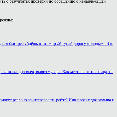
ть о результатах проверки по обращению о ненадлежащей
 режима.
, тем быстрее уйдёшь в тот мир .Уступай дорогу молодым . Это
, выпилка деревьев, вывоз мусора. Как местная жительница, не
смогут реально заинтересовать ребят? Или проект для отмыва и