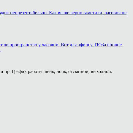
лядит непрезентабельно. Как выше верно заметили, часовня не
ортило пространство у часовни. Вот для афиш у ТЮЗа вполне
.
и пр. График работы: день, ночь, отсыпной, выходной.