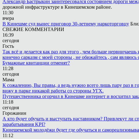
Александр Бастрыкин заинтересовался состоянием дороги меж
дорожной инфраструктуре в Кинешемском районе.
11:30
вчера
В Кинешме суд вынес приговор 30-летнему наркоторговцу
Бли
СВЕЖИЕ КОММЕНТАРИИ
16:39
сегодня
Гость
Так всё и делается как раз для этого , чем больше нервничаеш
конечно сарказм с моей стороны , не обижайтесь , сам являюсь 
Бумажные квитанции отменят?
11:28
сегодня
Мама
К сожалению, Вы правы, а ведь нужно всего лишь пару раз в г
вижу в парке никакой работы со стороны УГХ.
Путешественника огорчил в Кинешме интернет и восхитил зак
11:18
сегодня
Горожанин
А кто будет обучать и выступать наставником? Привлекут ли с
зарабатывания KPI?
Кинешемской молодёжи будет где обучаться и самореализовыва
11:12