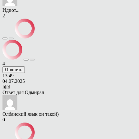
Идиот...
2
4
Ответить
13:49
04.07.2025
hjfd
Ответ для
Одмирал
Олбанский язык он такой)
0