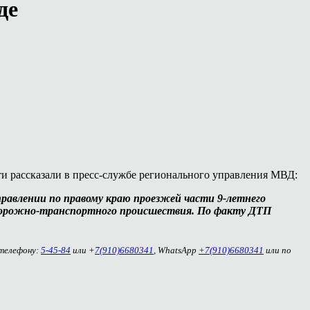
де
и рассказали в пресс-службе регионального управления МВД:
равлении по правому краю проезжей части 9-летнего
 дорожно-транспортного происшествия. По факту ДТП
 телефону:
5-45-84
или +
7(910)6680341
, WhatsApp
+7(910)6680341
или по