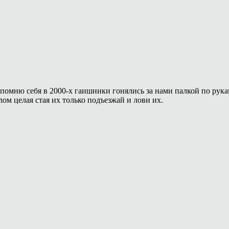
помню себя в 2000-х гаишники гонялись за нами палкой по рука
лом целая стая их только подъезжай и лови их.