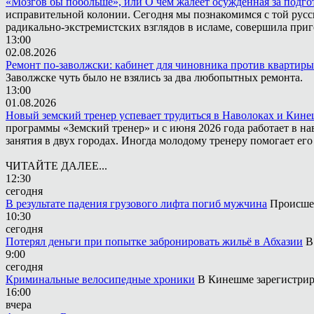
«Мозгов бы побольше», или О чём жалеет осужденная за подго
исправительной колонии. Сегодня мы познакомимся с той русск
радикально-экстремистских взглядов в исламе, совершила приг
13:00
02.08.2026
Ремонт по-заволжски: кабинет для чиновника против квартиры
Заволжске чуть было не взялись за два любопытных ремонта.
13:00
01.08.2026
Новый земский тренер успевает трудиться в Наволоках и Кин
программы «Земский тренер» и с июня 2026 года работает в н
занятия в двух городах. Иногда молодому тренеру помогает ег
ЧИТАЙТЕ ДАЛЕЕ...
12:30
сегодня
В результате падения грузового лифта погиб мужчина
Происшес
10:30
сегодня
Потерял деньги при попытке забронировать жильё в Абхазии
В
9:00
сегодня
Криминальные велосипедные хроники
В Кинешме зарегистрир
16:00
вчера