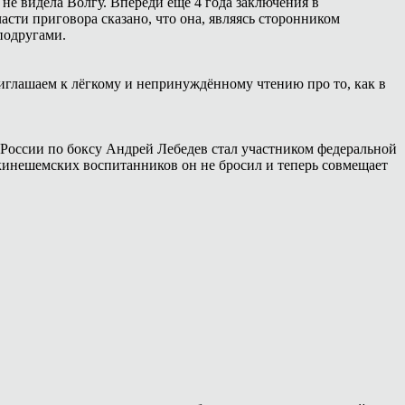
 не видела Волгу. Впереди ещё 4 года заключения в
сти приговора сказано, что она, являясь сторонником
подругами.
иглашаем к лёгкому и непринуждённому чтению про то, как в
России по боксу Андрей Лебедев стал участником федеральной
 кинешемских воспитанников он не бросил и теперь совмещает