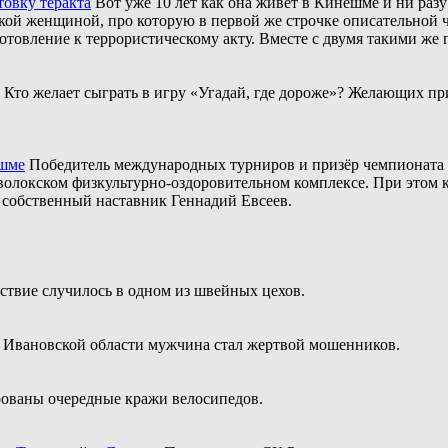
товку теракта
Вот уже 10 лет как она живёт в Кинешме и ни разу
ой женщиной, про которую в первой же строчке описательной ча
отовление к террористическому акту. Вместе с двумя такими же 
Кто желает сыграть в игру «Угадай, где дороже»? Желающих пр
ешме
Победитель международных турниров и призёр чемпионата 
аволокском физкультурно-оздоровительном комплексе. При этом
о собственный наставник Геннадий Евсеев.
твие случилось в одном из швейных цехов.
 Ивановской области мужчина стал жертвой мошенников.
ованы очередные кражи велосипедов.