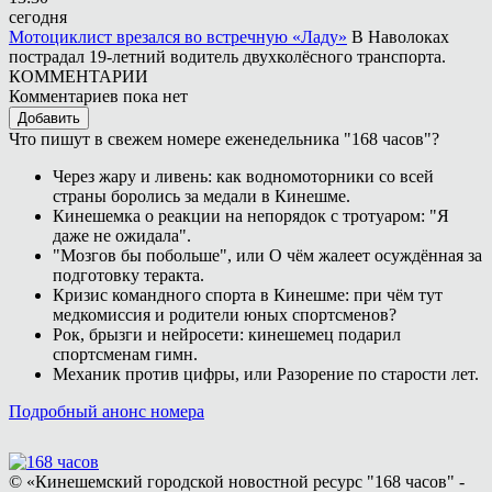
сегодня
Мотоциклист врезался во встречную «Ладу»
В Наволоках
пострадал 19-летний водитель двухколёсного транспорта.
КОММЕНТАРИИ
Комментариев пока нет
Добавить
Что пишут в свежем номере еженедельника "168 часов"?
Через жару и ливень: как водномоторники со всей
страны боролись за медали в Кинешме.
Кинешемка о реакции на непорядок с тротуаром: "Я
даже не ожидала".
"Мозгов бы побольше", или О чём жалеет осуждённая за
подготовку теракта.
Кризис командного спорта в Кинешме: при чём тут
медкомиссия и родители юных спортсменов?
Рок, брызги и нейросети: кинешемец подарил
спортсменам гимн.
Механик против цифры, или Разорение по старости лет.
Подробный анонс номера
© «Кинешемский городской новостной ресурс "168 часов" -