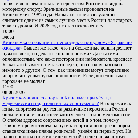
первый день чемпионата и первенства России по водно-
моторному спорту. Зрелищные заезды проводятся на
Кинешемке с 1985 года. Наша акватория заслуженно
считается одним из самых лучших мест в России для стартов
такого уровня. И 2026 год не стал исключением.
10:00
вчера
Кинешемка о реакции на непорядок с тротуаром: «Я даже не
ожидала»
Бывает же такое, что на бюджетные деньги делают
нужное дело, но делают с оплошностями? Да с такими
оплошностями, что даже посторонний наблюдатель краснеет.
Бывать-то бывает и не так-то редко, но сегодня разговор
немного о другом. О том, как чиновники могут оперативно
исправлять упомянутые оплошности. Если, конечно, сами
горожане не молчат.
11:00
08.08.2026
Кризис командного спорта в Кинешме: при чём тут
медкомиссия и родители юных спортсменов?
В то время как
юные спортсмены рвутся на различные первенства России,
большинство из них отсеиваются ещё на этапе медкомиссии.
О слабом здоровье современных детей и о том, почему
главным препятствием на пути к спортивной карьере порой
становятся иные планы родителей, узнаём из первых уст. На
наши вопросы ответил кинешемский тренер по женскому