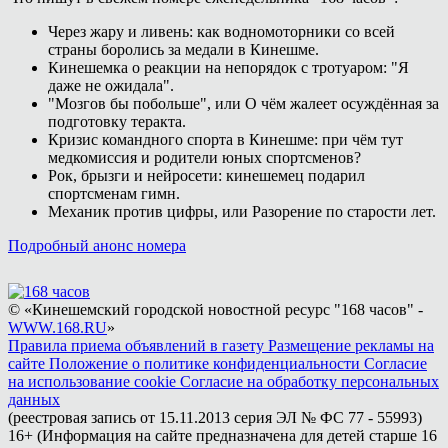
Через жару и ливень: как водномоторники со всей
страны боролись за медали в Кинешме.
Кинешемка о реакции на непорядок с тротуаром: "Я
даже не ожидала".
"Мозгов бы побольше", или О чём жалеет осуждённая за
подготовку теракта.
Кризис командного спорта в Кинешме: при чём тут
медкомиссия и родители юных спортсменов?
Рок, брызги и нейросети: кинешемец подарил
спортсменам гимн.
Механик против цифры, или Разорение по старости лет.
Подробный анонс номера
© «Кинешемский городской новостной ресурс "168 часов" -
WWW.168.RU
»
Правила приема объявлений в газету
Размещение рекламы на
сайте
Положение о политике конфиденциальности
Согласие
на использование cookie
Согласие на обработку персональных
данных
(реестровая запись от 15.11.2013 серия ЭЛ № ФС 77 - 55993)
16+ (Информация на сайте предназначена для детей старше 16