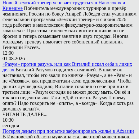
Новый земский тренер успевает трудиться в Наволоках и
Кинешме
Победитель международных турниров и призёр
чемпионата России по боксу Андрей Лебедев стал участником
федеральной программы «Земский тренер» и с июня 2026
года работает в наволокском физкультурно-оздоровительном
комплексе. При этом кинешемских воспитанников он не
бросил и теперь совмещает занятия в двух городах. Иногда
молодому тренеру помогает его собственный наставник
Геннадий Евсеев.
12:00
01.08.2026
«Разум» против разума, или как Виталий искал себя в лихих
делах
Виталий Разумов гордился фамилией. В школе он
настаивал, чтобы его звали по кличке «Разум», а не «Разя» и
не «Раззява», как предпочитали сами одноклассники. Чтобы
до них лучше доходило, Виталий говорил о себе при них в
третьем лице: «Разум сегодня не может доску мыть. Он её и
так всю неделю мыл». Или: «Дай списать Разуму. Почему
опять? Надо говорить не «опять», а «всегда». Когда я хоть раз
домашку делал?».
ЧИТАЙТЕ ДАЛЕЕ...
10:30
сегодня
Потерял деньги при попытке забронировать жильё в Абхазии
В Ивановской области мужчина стал жертвой мошенников.