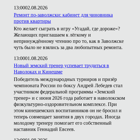
13:00
02.08.2026
Ремонт по-заволжски: кабинет для чиновника
против квартиры
Кто желает сыграть в игру «Угадай, где дороже»?
Желающих приглашаем к лёгкому и
непринуждённому чтению про то, как в Заволжске
чуть было не взялись за два любопытных ремонта.
13:00
01.08.2026
Новый земский тренер успевает трудиться в
Наволоках и Кинешме
Победитель международных турниров и призёр
чемпионата России по боксу Андрей Лебедев стал
участником федеральной программы «Земский
тренер» и с июня 2026 года работает в наволокском
физкультурно-оздоровительном комплексе. При
этом кинешемских воспитанников он не бросил и
теперь совмещает занятия в двух городах. Иногда
молодому тренеру помогает его собственный
наставник Геннадий Евсеев.