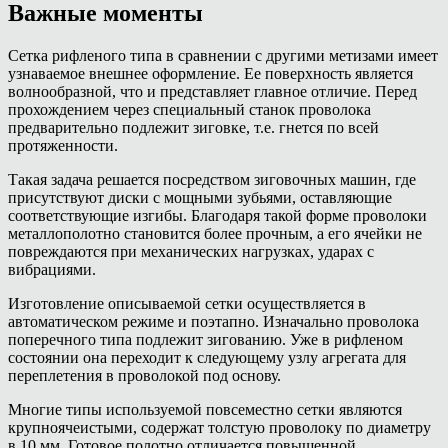
Важные моменты
Сетка рифленого типа в сравнении с другими метизами имеет
узнаваемое внешнее оформление. Ее поверхность является
волнообразной, что и представляет главное отличие. Перед
прохождением через специальный станок проволока
предварительно подлежит зиговке, т.е. гнется по всей
протяженности.
Такая задача решается посредством зиговочных машин, где
присутствуют диски с мощными зубьями, оставляющие
соответствующие изгибы. Благодаря такой форме проволоки
металлополотно становится более прочным, а его ячейки не
повреждаются при механических нагрузках, ударах с
вибрациями.
Изготовление описываемой сетки осуществляется в
автоматическом режиме и поэтапно. Изначально проволока
поперечного типа подлежит зигованию. Уже в рифленом
состоянии она переходит к следующему узлу агрегата для
переплетения в проволокой под основу.
Многие типы используемой повсеместно сетки являются
крупноячеистыми, содержат толстую проволоку по диаметру
в 10 мм. Готовое полотно отличается повышенной