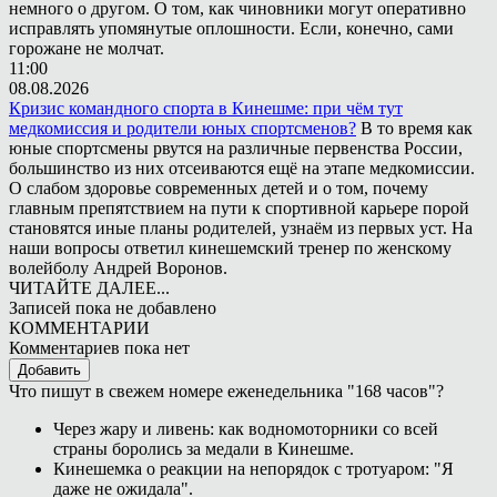
немного о другом. О том, как чиновники могут оперативно
исправлять упомянутые оплошности. Если, конечно, сами
горожане не молчат.
11:00
08.08.2026
Кризис командного спорта в Кинешме: при чём тут
медкомиссия и родители юных спортсменов?
В то время как
юные спортсмены рвутся на различные первенства России,
большинство из них отсеиваются ещё на этапе медкомиссии.
О слабом здоровье современных детей и о том, почему
главным препятствием на пути к спортивной карьере порой
становятся иные планы родителей, узнаём из первых уст. На
наши вопросы ответил кинешемский тренер по женскому
волейболу Андрей Воронов.
ЧИТАЙТЕ ДАЛЕЕ...
Записей пока не добавлено
КОММЕНТАРИИ
Комментариев пока нет
Добавить
Что пишут в свежем номере еженедельника "168 часов"?
Через жару и ливень: как водномоторники со всей
страны боролись за медали в Кинешме.
Кинешемка о реакции на непорядок с тротуаром: "Я
даже не ожидала".