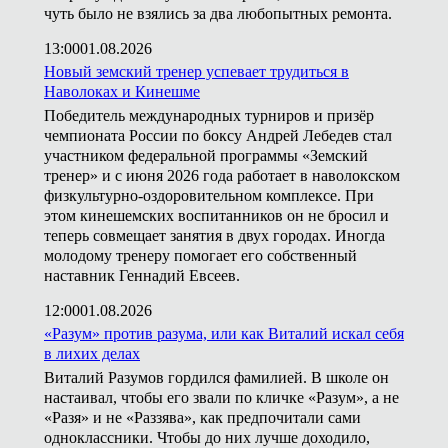
чуть было не взялись за два любопытных ремонта.
13:00
01.08.2026
Новый земский тренер успевает трудиться в
Наволоках и Кинешме
Победитель международных турниров и призёр
чемпионата России по боксу Андрей Лебедев стал
участником федеральной программы «Земский
тренер» и с июня 2026 года работает в наволокском
физкультурно-оздоровительном комплексе. При
этом кинешемских воспитанников он не бросил и
теперь совмещает занятия в двух городах. Иногда
молодому тренеру помогает его собственный
наставник Геннадий Евсеев.
12:00
01.08.2026
«Разум» против разума, или как Виталий искал себя
в лихих делах
Виталий Разумов гордился фамилией. В школе он
настаивал, чтобы его звали по кличке «Разум», а не
«Разя» и не «Раззява», как предпочитали сами
одноклассники. Чтобы до них лучше доходило,