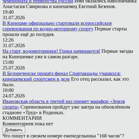
чемпионата и первенства России
Ими оказались наволокчанка
Анастасия Смирнова и кинешемец Евгений Безенов.
19:40
31.07.2026
В Кинешме официально стартовали всероссийские
соревнования по водно-моторному спорту
Первые старты
прошли ещё до полудня.
12:26
31.07.2026
На старт, водомоторники! Гонки начинаются!
Первые заезды
на Кинешемке уже в самом разгаре.
15:00
25.07.2026
В Белореченске прошёл финал Спартакиады учащихся:
кинешемский спортсмен в деле
Его отец рассказал, как это
было.
10:00
24.07.2026
Ивановская область в третий раз примет марафон «Земля
спорта»
Соревнования пройдут уже завтра на обновлённом
стадионе «Труд» в Родниках.
КОММЕНТАРИИ
Комментариев пока нет
Добавить
Что пишут в свежем номере еженедельника "168 часов"?