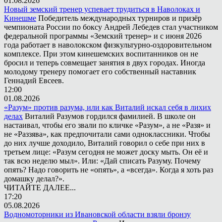
01.08.2026
Новый земский тренер успевает трудиться в Наволоках и
Кинешме
Победитель международных турниров и призёр
чемпионата России по боксу Андрей Лебедев стал участником
федеральной программы «Земский тренер» и с июня 2026
года работает в наволокском физкультурно-оздоровительном
комплексе. При этом кинешемских воспитанников он не
бросил и теперь совмещает занятия в двух городах. Иногда
молодому тренеру помогает его собственный наставник
Геннадий Евсеев.
12:00
01.08.2026
«Разум» против разума, или как Виталий искал себя в лихих
делах
Виталий Разумов гордился фамилией. В школе он
настаивал, чтобы его звали по кличке «Разум», а не «Разя» и
не «Раззява», как предпочитали сами одноклассники. Чтобы
до них лучше доходило, Виталий говорил о себе при них в
третьем лице: «Разум сегодня не может доску мыть. Он её и
так всю неделю мыл». Или: «Дай списать Разуму. Почему
опять? Надо говорить не «опять», а «всегда». Когда я хоть раз
домашку делал?».
ЧИТАЙТЕ ДАЛЕЕ...
17:20
05.08.2026
Водномоторники из Ивановской области взяли бронзу