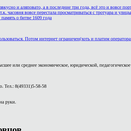
звкусно и аляповато, а в последние три года, всё это и вовсе п
.к. часовня вовсе перестала просматриваться с тротуара и улицы
память о битве 1609 года
ользоваться. Потом интернет ограничен(хоть и платим оператора
ысшее или среднее экономическое, юридической, педагогическое 
 Тел.: 8(49331)5-58-58
на руки.
овцов