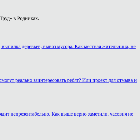
Труд» в Родниках.
, выпилка деревьев, вывоз мусора. Как местная жительница, не
смогут реально заинтересовать ребят? Или проект для отмыва и
лядит непрезентабельно. Как выше верно заметили, часовня не