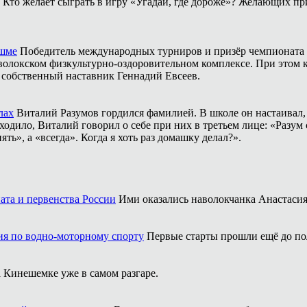
Кто желает сыграть в игру «Угадай, где дороже»? Желающих пр
ешме
Победитель международных турниров и призёр чемпионата 
аволокском физкультурно-оздоровительном комплексе. При этом
о собственный наставник Геннадий Евсеев.
лах
Виталий Разумов гордился фамилией. В школе он настаивал, ч
одило, Виталий говорил о себе при них в третьем лице: «Разум 
ть», а «всегда». Когда я хоть раз домашку делал?».
ата и первенства России
Ими оказались наволокчанка Анастаси
ия по водно-моторному спорту
Первые старты прошли ещё до по
 Кинешемке уже в самом разгаре.