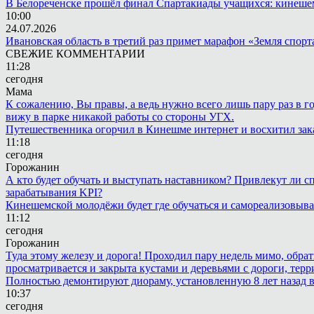
В Белореченске прошёл финал Спартакиады учащихся: кинешем
10:00
24.07.2026
Ивановская область в третий раз примет марафон «Земля спорт
СВЕЖИЕ КОММЕНТАРИИ
11:28
сегодня
Мама
К сожалению, Вы правы, а ведь нужно всего лишь пару раз в г
вижу в парке никакой работы со стороны УГХ.
Путешественника огорчил в Кинешме интернет и восхитил зак
11:18
сегодня
Горожанин
А кто будет обучать и выступать наставником? Привлекут ли с
зарабатывания KPI?
Кинешемской молодёжи будет где обучаться и самореализовыва
11:12
сегодня
Горожанин
Туда этому железу и дорога! Проходил пару недель мимо, обра
просматривается и закрыта кустами и деревьями с дороги, терр
Полностью демонтируют диораму, установленную 8 лет назад в 
10:37
сегодня