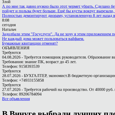
Злой
А по мне так давно нужно было этот чермет убрать. Сделано бе
пойдет и пользы будет больше. Ещё бы кусты вокруг вырезали, т
Полностью демонтируют диораму, установленную 8 лет назад в 
8:08
сегодня
Натальч
Задолбали этим "Госуслуги". Да не хочу я этим приложением п
Не каждый дома может пользоваться вайфаем.
Бумажные квитанции отменят?
ОБЪЯВЛЕНИЯ
Требуются
04.08.2026 - Требуется помощник руководителя. Образование в
Требования: знание ПК, возраст до 45 лет.
Телефон: 9158393539
Требуются
28.07.2026 - БУХГАЛТЕР, экономист.В бюджетную организацию.
Телефон: +74933155858
Требуются
27.07.2026 - Требуется рабочий на производство. От 40000 руб. 
Телефон: 89206784094
Все объявления
В Вичуге выбрали лучших пл