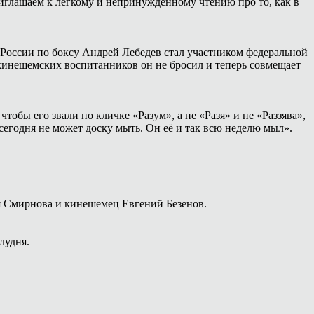
иглашаем к лёгкому и непринуждённому чтению про то, как в
России по боксу Андрей Лебедев стал участником федеральной
 кинешемских воспитанников он не бросил и теперь совмещает
тобы его звали по кличке «Разум», а не «Разя» и не «Раззява»,
сегодня не может доску мыть. Он её и так всю неделю мыл».
я Смирнова и кинешемец Евгений Безенов.
лудня.