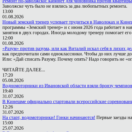
Ремонт по-заволжски: кабинет для чиновника против квартиры
Заволжске чуть было не взялись за два любопытных ремонта.
13:00
01.08.2026
Новый земский тренер успевает трудиться в Наволоках и Кин
программы «Земский тренер» и с июня 2026 года работает в н
занятия в двух городах. Иногда молодому тренеру помогает ег
12:00
01.08.2026
«Разум» против разума, или как Виталий искал себя в лихих де
как предпочитали сами одноклассники. Чтобы до них лучше дох
Или: «Дай списать Разуму. Почему опять? Надо говорить не «опя
ЧИТАЙТЕ ДАЛЕЕ...
17:20
05.08.2026
Водномоторники из Ивановской области взяли бронзу чемпион
19:40
31.07.2026
В Кинешме официально стартовали всероссийские соревнован
12:26
31.07.2026
На старт, водомоторники! Гонки начинаются!
Первые заезды на
15:00
25.07.2026