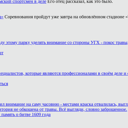
ский спортсмен в деле
Его отец рассказал, как это было.
а»
Соревнования пройдут уже завтра на обновлённом стадионе «
оду этому парку уделять внимание со стороны УГХ - покос травы
ат
пециалистов, которые являются профессионалами в своём деле и 
ться
тил внимание на саму часовню - местами краска отвалилась, выг
итория не обкошена от травы. Всё выгляди, словно заброшенное.
память о битве 1609 года