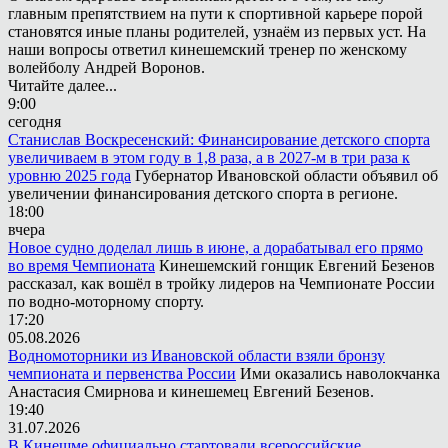
главным препятствием на пути к спортивной карьере порой
становятся иные планы родителей, узнаём из первых уст. На
наши вопросы ответил кинешемский тренер по женскому
волейболу Андрей Воронов.
Читайте далее...
9:00
сегодня
Станислав Воскресенский: Финансирование детского спорта
увеличиваем в этом году в 1,8 раза, а в 2027-м в три раза к
уровню 2025 года
Губернатор Ивановской области объявил об
увеличении финансирования детского спорта в регионе.
18:00
вчера
Новое судно доделал лишь в июне, а дорабатывал его прямо
во время Чемпионата
Кинешемский гонщик Евгений Безенов
рассказал, как вошёл в тройку лидеров на Чемпионате России
по водно-моторному спорту.
17:20
05.08.2026
Водномоторники из Ивановской области взяли бронзу
чемпионата и первенства России
Ими оказались наволокчанка
Анастасия Смирнова и кинешемец Евгений Безенов.
19:40
31.07.2026
В Кинешме официально стартовали всероссийские