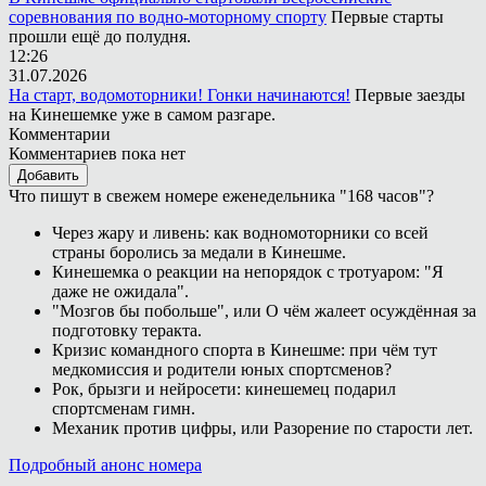
соревнования по водно-моторному спорту
Первые старты
прошли ещё до полудня.
12:26
31.07.2026
На старт, водомоторники! Гонки начинаются!
Первые заезды
на Кинешемке уже в самом разгаре.
Комментарии
Комментариев пока нет
Добавить
Что пишут в свежем номере еженедельника "168 часов"?
Через жару и ливень: как водномоторники со всей
страны боролись за медали в Кинешме.
Кинешемка о реакции на непорядок с тротуаром: "Я
даже не ожидала".
"Мозгов бы побольше", или О чём жалеет осуждённая за
подготовку теракта.
Кризис командного спорта в Кинешме: при чём тут
медкомиссия и родители юных спортсменов?
Рок, брызги и нейросети: кинешемец подарил
спортсменам гимн.
Механик против цифры, или Разорение по старости лет.
Подробный анонс номера