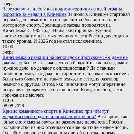
вчера
Через жару и ливень: как водномоторники со всей страны
боролись за медали в Кинешме
31 июля в Кинешме стартовал
первый день чемпионата и первенства России по водно-
моторному спорту. Зрелищные заезды проводятся на
Кинешемке с 1985 года. Наша акватория заслуженно
считается одним из самых лучших мест в России для стартов
такого уровня. И 2026 год не стал исключением.
10:00
вчера
Кинешемка о реакции на непорядок с тротуаром: «Я даже не
ожидала»
Бывает же такое, что на бюджетные деньги делают
нужное дело, но делают с оплошностями? Да с такими
оплошностями, что даже посторонний наблюдатель краснеет.
Бывать-то бывает и не так-то редко, но сегодня разговор
немного о другом. О том, как чиновники могут оперативно
исправлять упомянутые оплошности. Если, конечно, сами
горожане не молчат.
11:00
08.08.2026
Кризис командного спорта в Кинешме: при чём тут
медкомиссия и родители юных спортсменов?
В то время как
юные спортсмены рвутся на различные первенства России,
большинство из них отсеиваются ещё на этапе медкомиссии.
О слабом здоровье современных детей и о том, почему