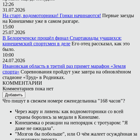
12:26
31.07.2026
На старт, водомоторники! Гонки начинаются!
Первые заезды
на Кинешемке уже в самом разгаре.
15:00
25.07.2026
В Белореченске прошёл финал Спартакиады учащихся:
кинешемский спортсмен в деле
Его отец рассказал, как это
было.
10:00
24.07.2026
Ивановская область в третий раз примет марафон «Земля
спорта»
Соревнования пройдут уже завтра на обновлённом
стадионе «Труд» в Родниках.
КОММЕНТАРИИ
Комментариев пока нет
Добавить
Что пишут в свежем номере еженедельника "168 часов"?
Через жару и ливень: как водномоторники со всей
страны боролись за медали в Кинешме.
Кинешемка о реакции на непорядок с тротуаром: "Я
даже не ожидала".
"Мозгов бы побольше", или О чём жалеет осуждённая за
подготовку теракта.