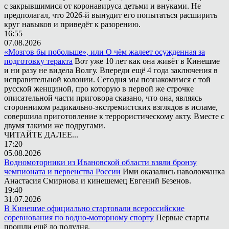
с закрывшимися от коронавируса детьми и внуками. Не
предполагал, что 2026-й вынудит его попытаться расширить
круг навыков и приведёт к разорению.
16:55
07.08.2026
«Мозгов бы побольше», или О чём жалеет осужденная за
подготовку теракта
Вот уже 10 лет как она живёт в Кинешме
и ни разу не видела Волгу. Впереди ещё 4 года заключения в
исправительной колонии. Сегодня мы познакомимся с той
русской женщиной, про которую в первой же строчке
описательной части приговора сказано, что она, являясь
сторонником радикально-экстремистских взглядов в исламе,
совершила приготовление к террористическому акту. Вместе с
двумя такими же подругами.
ЧИТАЙТЕ ДАЛЕЕ...
17:20
05.08.2026
Водномоторники из Ивановской области взяли бронзу
чемпионата и первенства России
Ими оказались наволокчанка
Анастасия Смирнова и кинешемец Евгений Безенов.
19:40
31.07.2026
В Кинешме официально стартовали всероссийские
соревнования по водно-моторному спорту
Первые старты
прошли ещё до полудня.