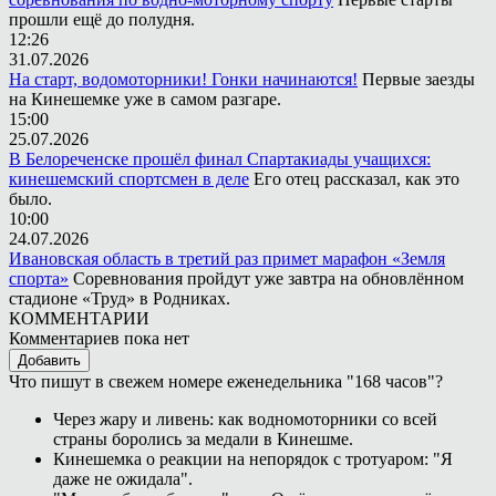
прошли ещё до полудня.
12:26
31.07.2026
На старт, водомоторники! Гонки начинаются!
Первые заезды
на Кинешемке уже в самом разгаре.
15:00
25.07.2026
В Белореченске прошёл финал Спартакиады учащихся:
кинешемский спортсмен в деле
Его отец рассказал, как это
было.
10:00
24.07.2026
Ивановская область в третий раз примет марафон «Земля
спорта»
Соревнования пройдут уже завтра на обновлённом
стадионе «Труд» в Родниках.
КОММЕНТАРИИ
Комментариев пока нет
Добавить
Что пишут в свежем номере еженедельника "168 часов"?
Через жару и ливень: как водномоторники со всей
страны боролись за медали в Кинешме.
Кинешемка о реакции на непорядок с тротуаром: "Я
даже не ожидала".