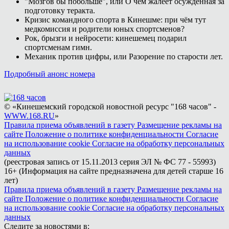
"Мозгов бы побольше", или О чём жалеет осуждённая за
подготовку теракта.
Кризис командного спорта в Кинешме: при чём тут
медкомиссия и родители юных спортсменов?
Рок, брызги и нейросети: кинешемец подарил
спортсменам гимн.
Механик против цифры, или Разорение по старости лет.
Подробный анонс номера
© «Кинешемский городской новостной ресурс "168 часов" -
WWW.168.RU
»
Правила приема объявлений в газету
Размещение рекламы на
сайте
Положение о политике конфиденциальности
Согласие
на использование cookie
Согласие на обработку персональных
данных
(реестровая запись от 15.11.2013 серия ЭЛ № ФС 77 - 55993)
16+ (Информация на сайте предназначена для детей старше 16
лет)
Правила приема объявлений в газету
Размещение рекламы на
сайте
Положение о политике конфиденциальности
Согласие
на использование cookie
Согласие на обработку персональных
данных
Следите за новостями в: