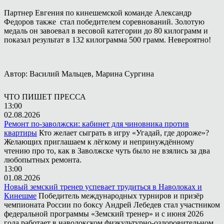
Партнер Евгения по кинешемской команде Александр
Федоров также стал победителем соревнований. Золотую
медаль он завоевал в весовой категории до 80 килограмм и
показал результат в 132 килограмма 500 грамм. Невероятно!
Автор: Василий Мальцев, Марина Сургина
ЧТО ПИШЕТ ПРЕССА
13:00
02.08.2026
Ремонт по-заволжски: кабинет для чиновника против
квартиры
Кто желает сыграть в игру «Угадай, где дороже»?
Желающих приглашаем к лёгкому и непринуждённому
чтению про то, как в Заволжске чуть было не взялись за два
любопытных ремонта.
13:00
01.08.2026
Новый земский тренер успевает трудиться в Наволоках и
Кинешме
Победитель международных турниров и призёр
чемпионата России по боксу Андрей Лебедев стал участником
федеральной программы «Земский тренер» и с июня 2026
года работает в наволокском физкультурно-оздоровительном