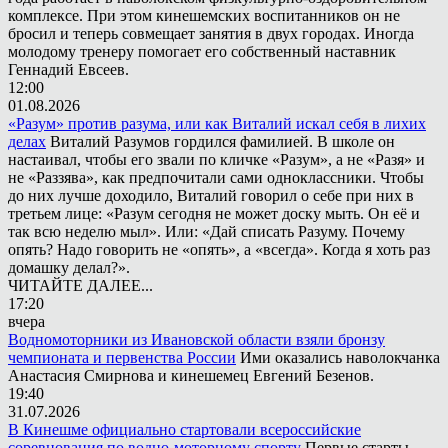
комплексе. При этом кинешемских воспитанников он не
бросил и теперь совмещает занятия в двух городах. Иногда
молодому тренеру помогает его собственный наставник
Геннадий Евсеев.
12:00
01.08.2026
«Разум» против разума, или как Виталий искал себя в лихих
делах
Виталий Разумов гордился фамилией. В школе он
настаивал, чтобы его звали по кличке «Разум», а не «Разя» и
не «Раззява», как предпочитали сами одноклассники. Чтобы
до них лучше доходило, Виталий говорил о себе при них в
третьем лице: «Разум сегодня не может доску мыть. Он её и
так всю неделю мыл». Или: «Дай списать Разуму. Почему
опять? Надо говорить не «опять», а «всегда». Когда я хоть раз
домашку делал?».
ЧИТАЙТЕ ДАЛЕЕ...
17:20
вчера
Водномоторники из Ивановской области взяли бронзу
чемпионата и первенства России
Ими оказались наволокчанка
Анастасия Смирнова и кинешемец Евгений Безенов.
19:40
31.07.2026
В Кинешме официально стартовали всероссийские
соревнования по водно-моторному спорту
Первые старты