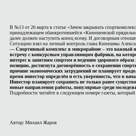
В №13 от 26 марта в статье «Зачем закрывать спорткомплек
принадлежащем обанкротившейся «Кинешемской прядильно-тк
далее должен наступить конец всему. И договорным отноше
Ситуацию взял на личный контроль глава Кинешмы Алексан
— Спортивный комплекс в микрорайоне – это важный и 
встречу с конкурсным управляющим фабрики, на которой
интерес к занятиям спортом и ведению здорового образа
позицию, достигнута договорённость о сохранении спор
причине экономических затруднений не планирует продо
время инвестор определён и есть уверенность, что в на
Инвестор планирует сохранить не только ранее существо
новые направления работы, популярные среди молодеж
Подробности читайте в следующем номере газеты, который 
Автор: Михаил Жаров