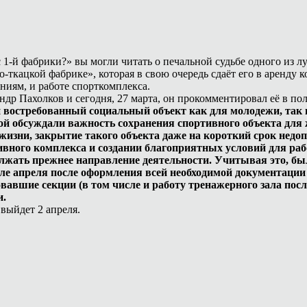
с 1-й фабрики?» вы могли читать о печальной судьбе одного из
ацкой фабрике», которая в свою очередь сдаёт его в аренду к
ниям, и работе спорткомплекса.
др Пахолков и сегодня, 27 марта, он прокомментировал её в п
востребованный социальный объект как для молодежи, так и
 обсуждали важность сохранения спортивного объекта для ж
 жизни, закрытие такого объекта даже на короткий срок нед
тивного комплекса и создании благоприятных условий для ра
лжать прежнее направление деятельности. Учитывая это, был
чале апреля после оформления всей необходимой документации
вавшие секции (в том числе и работу тренажерного зала посл
и.
выйдет 2 апреля.