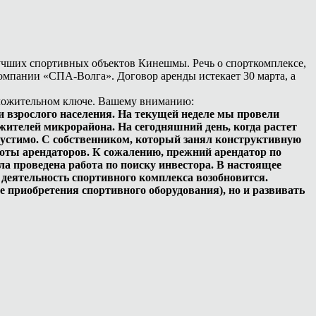
 лучших спортивных объектов Кинешмы. Речь о спорткомплексе,
омпании «СПА-Волга». Договор аренды истекает 30 марта, а
оложительном ключе. Вашему вниманию:
 взрослого населения. На текущей неделе мы провели
ителей микрорайона. На сегодняшний день, когда растет
опустимо. С собственником, который занял конструктивную
боты арендаторов. К сожалению, прежний арендатор по
а проведена работа по поиску инвестора. В настоящее
 деятельность спортивного комплекса возобновится.
е приобретения спортивного оборудования), но и развивать