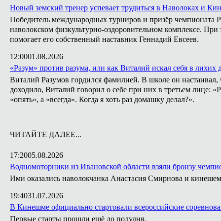
Новый земский тренер успевает трудиться в Наволоках и Ки
Победитель международных турниров и призёр чемпионата Ро
наволокском физкультурно-оздоровительном комплексе. При э
помогает его собственный наставник Геннадий Евсеев.
12:00
01.08.2026
«Разум» против разума, или как Виталий искал себя в лихих 
Виталий Разумов гордился фамилией. В школе он настаивал, ч
доходило, Виталий говорил о себе при них в третьем лице: «
«опять», а «всегда». Когда я хоть раз домашку делал?».
ЧИТАЙТЕ ДАЛЕЕ...
17:20
05.08.2026
Водномоторники из Ивановской области взяли бронзу чемпио
Ими оказались наволокчанка Анастасия Смирнова и кинешем
19:40
31.07.2026
В Кинешме официально стартовали всероссийские соревнова
Первые старты прошли ещё до полудня.