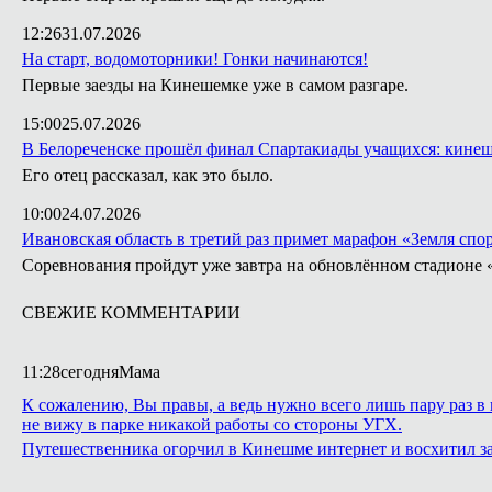
12:26
31.07.2026
На старт, водомоторники! Гонки начинаются!
Первые заезды на Кинешемке уже в самом разгаре.
15:00
25.07.2026
В Белореченске прошёл финал Спартакиады учащихся: кинеш
Его отец рассказал, как это было.
10:00
24.07.2026
Ивановская область в третий раз примет марафон «Земля спо
Соревнования пройдут уже завтра на обновлённом стадионе 
СВЕЖИЕ КОММЕНТАРИИ
11:28
сегодня
Мама
К сожалению, Вы правы, а ведь нужно всего лишь пару раз в 
не вижу в парке никакой работы со стороны УГХ.
Путешественника огорчил в Кинешме интернет и восхитил з