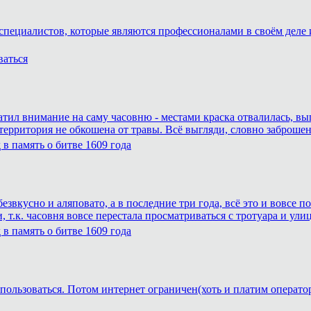
специалистов, которые являются профессионалами в своём деле и
ваться
атил внимание на саму часовню - местами краска отвалилась, вы
 территория не обкошена от травы. Всё выгляди, словно заброшен
в память о битве 1609 года
езвкусно и аляповато, а в последние три года, всё это и вовсе
 т.к. часовня вовсе перестала просматриваться с тротуара и ули
в память о битве 1609 года
пользоваться. Потом интернет ограничен(хоть и платим операто