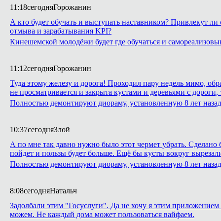
11:18
сегодня
Горожанин
А кто будет обучать и выступать наставником? Привлекут ли 
отмыва и зарабатывания KPI?
Кинешемской молодёжи будет где обучаться и самореализовы
11:12
сегодня
Горожанин
Туда этому железу и дорога! Проходил пару недель мимо, обр
не просматривается и закрыта кустами и деревьями с дороги,
Полностью демонтируют диораму, установленную 8 лет назад 
10:37
сегодня
Злой
А по мне так давно нужно было этот чермет убрать. Сделано б
пойдет и пользы будет больше. Ещё бы кусты вокруг вырезали,
Полностью демонтируют диораму, установленную 8 лет назад 
8:08
сегодня
Натальч
Задолбали этим "Госуслуги". Да не хочу я этим приложением 
можем. Не каждый дома может пользоваться вайфаем.