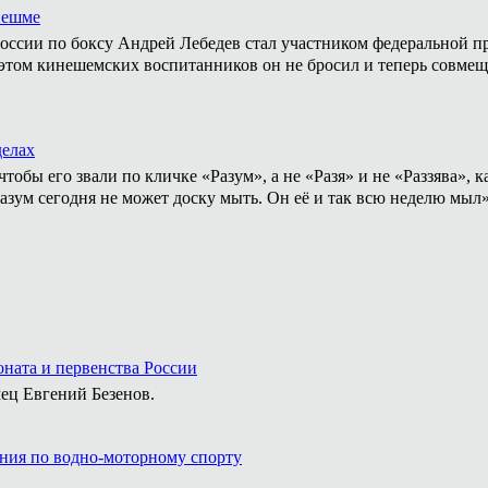
нешме
ссии по боксу Андрей Лебедев стал участником федеральной пр
том кинешемских воспитанников он не бросил и теперь совмеща
делах
тобы его звали по кличке «Разум», а не «Разя» и не «Раззява»,
Разум сегодня не может доску мыть. Он её и так всю неделю мыл
ната и первенства России
ец Евгений Безенов.
ния по водно-моторному спорту