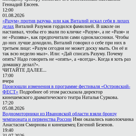
Геннадий Евсеев.
12:00
01.08.2026
«Разум» против разума, или как Виталий искал себя в лихих
делах
Виталий Разумов гордился фамилией. В школе он
настаивал, чтобы его звали по кличке «Разум», а не «Разя» и
не «Раззява», как предпочитали сами одноклассники. Чтобы
до них лучше доходило, Виталий говорил о себе при них в
третьем лице: «Разум сегодня не может доску мыть. Он её и
так всю неделю мыл». Или: «Дай списать Разуму. Почему
опять? Надо говорить не «опять», а «всегда». Когда я хоть раз
домашку делал?».
ЧИТАЙТЕ ДАЛЕЕ...
17:00
вчера
Произошли изменения в программе фестиваля «Островский-
ФЕСТ»
Подробнее об этом рассказала директор
кинешемского драматического театра Наталья Суркова.
17:20
05.08.2026
Водномоторники из Ивановской области взяли бронзу
чемпионата и первенства России
Ими оказались наволокчанка
Анастасия Смирнова и кинешемец Евгений Безенов.
19:40
31.07.2026