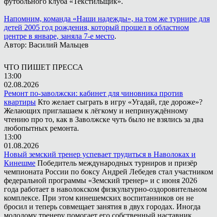
футбольного клуба «Текстильщик».
Напомним, команда «Наши надежды», на том же турнире для
детей 2005 год рождения, который прошел в областном
центре в январе, заняла 7-е место
.
Автор: Василий Мальцев
ЧТО ПИШЕТ ПРЕССА
13:00
02.08.2026
Ремонт по-заволжски: кабинет для чиновника против
квартиры
Кто желает сыграть в игру «Угадай, где дороже»?
Желающих приглашаем к лёгкому и непринуждённому
чтению про то, как в Заволжске чуть было не взялись за два
любопытных ремонта.
13:00
01.08.2026
Новый земский тренер успевает трудиться в Наволоках и
Кинешме
Победитель международных турниров и призёр
чемпионата России по боксу Андрей Лебедев стал участником
федеральной программы «Земский тренер» и с июня 2026
года работает в наволокском физкультурно-оздоровительном
комплексе. При этом кинешемских воспитанников он не
бросил и теперь совмещает занятия в двух городах. Иногда
молодому тренеру помогает его собственный наставник