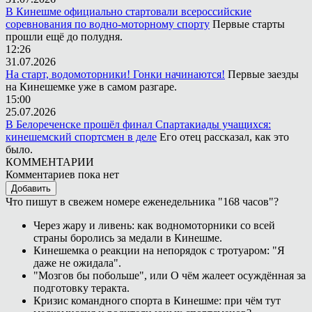
В Кинешме официально стартовали всероссийские
соревнования по водно-моторному спорту
Первые старты
прошли ещё до полудня.
12:26
31.07.2026
На старт, водомоторники! Гонки начинаются!
Первые заезды
на Кинешемке уже в самом разгаре.
15:00
25.07.2026
В Белореченске прошёл финал Спартакиады учащихся:
кинешемский спортсмен в деле
Его отец рассказал, как это
было.
КОММЕНТАРИИ
Комментариев пока нет
Добавить
Что пишут в свежем номере еженедельника "168 часов"?
Через жару и ливень: как водномоторники со всей
страны боролись за медали в Кинешме.
Кинешемка о реакции на непорядок с тротуаром: "Я
даже не ожидала".
"Мозгов бы побольше", или О чём жалеет осуждённая за
подготовку теракта.
Кризис командного спорта в Кинешме: при чём тут