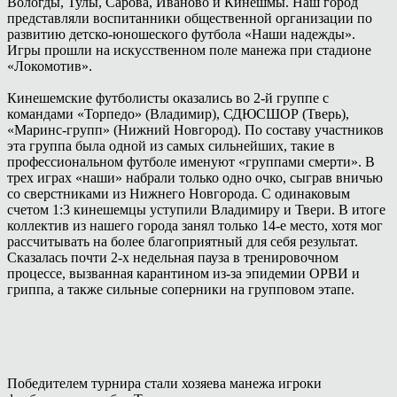
Вологды, Тулы, Сарова, Иваново и Кинешмы. Наш город
представляли воспитанники общественной организации по
развитию детско-юношеского футбола «Наши надежды».
Игры прошли на искусственном поле манежа при стадионе
«Локомотив».
Кинешемские футболисты оказались во 2-й группе с
командами «Торпедо» (Владимир), СДЮСШОР (Тверь),
«Маринс-групп» (Нижний Новгород). По составу участников
эта группа была одной из самых сильнейших, такие в
профессиональном футболе именуют «группами смерти». В
трех играх «наши» набрали только одно очко, сыграв вничью
со сверстниками из Нижнего Новгорода. С одинаковым
счетом 1:3 кинешемцы уступили Владимиру и Твери. В итоге
коллектив из нашего города занял только 14-е место, хотя мог
рассчитывать на более благоприятный для себя результат.
Сказалась почти 2-х недельная пауза в тренировочном
процессе, вызванная карантином из-за эпидемии ОРВИ и
гриппа, а также сильные соперники на групповом этапе.
Победителем турнира стали хозяева манежа игроки