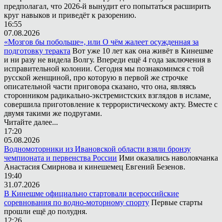
предполагал, что 2026-й вынудит его попытаться расширить
круг навыков и приведёт к разорению.
16:55
07.08.2026
«Мозгов бы побольше», или О чём жалеет осужденная за
подготовку теракта
Вот уже 10 лет как она живёт в Кинешме
и ни разу не видела Волгу. Впереди ещё 4 года заключения в
исправительной колонии. Сегодня мы познакомимся с той
русской женщиной, про которую в первой же строчке
описательной части приговора сказано, что она, являясь
сторонником радикально-экстремистских взглядов в исламе,
совершила приготовление к террористическому акту. Вместе с
двумя такими же подругами.
Читайте далее...
17:20
05.08.2026
Водномоторники из Ивановской области взяли бронзу
чемпионата и первенства России
Ими оказались наволокчанка
Анастасия Смирнова и кинешемец Евгений Безенов.
19:40
31.07.2026
В Кинешме официально стартовали всероссийские
соревнования по водно-моторному спорту
Первые старты
прошли ещё до полудня.
12:26