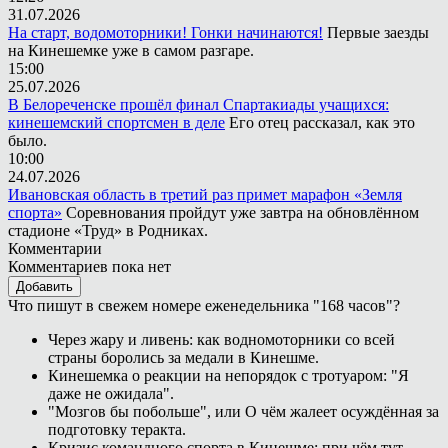
31.07.2026
На старт, водомоторники! Гонки начинаются!
Первые заезды
на Кинешемке уже в самом разгаре.
15:00
25.07.2026
В Белореченске прошёл финал Спартакиады учащихся:
кинешемский спортсмен в деле
Его отец рассказал, как это
было.
10:00
24.07.2026
Ивановская область в третий раз примет марафон «Земля
спорта»
Соревнования пройдут уже завтра на обновлённом
стадионе «Труд» в Родниках.
Комментарии
Комментариев пока нет
Добавить
Что пишут в свежем номере еженедельника "168 часов"?
Через жару и ливень: как водномоторники со всей
страны боролись за медали в Кинешме.
Кинешемка о реакции на непорядок с тротуаром: "Я
даже не ожидала".
"Мозгов бы побольше", или О чём жалеет осуждённая за
подготовку теракта.
Кризис командного спорта в Кинешме: при чём тут