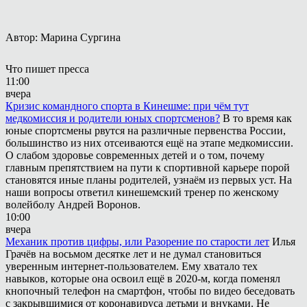
Автор: Марина Сургина
Что пишет пресса
11:00
вчера
Кризис командного спорта в Кинешме: при чём тут
медкомиссия и родители юных спортсменов?
В то время как
юные спортсмены рвутся на различные первенства России,
большинство из них отсеиваются ещё на этапе медкомиссии.
О слабом здоровье современных детей и о том, почему
главным препятствием на пути к спортивной карьере порой
становятся иные планы родителей, узнаём из первых уст. На
наши вопросы ответил кинешемский тренер по женскому
волейболу Андрей Воронов.
10:00
вчера
Механик против цифры, или Разорение по старости лет
Илья
Грачёв на восьмом десятке лет и не думал становиться
уверенным интернет-пользователем. Ему хватало тех
навыков, которые она освоил ещё в 2020-м, когда поменял
кнопочный телефон на смартфон, чтобы по видео беседовать
с закрывшимися от коронавируса детьми и внуками. Не