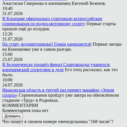
Анастасия Смирнова и кинешемец Евгений Безенов.
19:40
31.07.2026
В Кинешме официально стартовали всероссийские
соревнования по водно-моторному спорту
Первые старты
прошли ещё до полудня.
12:26
31.07.2026
На старт, водомоторники! Гонки начинаются!
Первые заезды
на Кинешемке уже в самом разгаре.
15:00
25.07.2026
В Белореченске прошёл финал Спартакиады учащихся:
кинешемский спортсмен в деле
Его отец рассказал, как это
было.
10:00
24.07.2026
Ивановская область в третий раз примет марафон «Земля
спорта»
Соревнования пройдут уже завтра на обновлённом
стадионе «Труд» в Родниках.
КОММЕНТАРИИ
Комментариев пока нет
Добавить
Что пишут в свежем номере еженедельника "168 часов"?