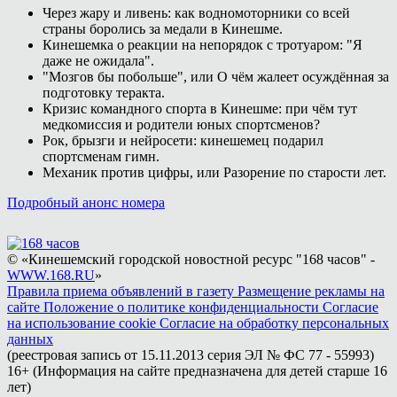
Через жару и ливень: как водномоторники со всей
страны боролись за медали в Кинешме.
Кинешемка о реакции на непорядок с тротуаром: "Я
даже не ожидала".
"Мозгов бы побольше", или О чём жалеет осуждённая за
подготовку теракта.
Кризис командного спорта в Кинешме: при чём тут
медкомиссия и родители юных спортсменов?
Рок, брызги и нейросети: кинешемец подарил
спортсменам гимн.
Механик против цифры, или Разорение по старости лет.
Подробный анонс номера
© «Кинешемский городской новостной ресурс "168 часов" -
WWW.168.RU
»
Правила приема объявлений в газету
Размещение рекламы на
сайте
Положение о политике конфиденциальности
Согласие
на использование cookie
Согласие на обработку персональных
данных
(реестровая запись от 15.11.2013 серия ЭЛ № ФС 77 - 55993)
16+ (Информация на сайте предназначена для детей старше 16
лет)