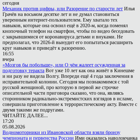
сегодня
Механик против цифры, или Разорение по старости лет
Илья
Грачёв на восьмом десятке лет и не думал становиться
уверенным интернет-пользователем. Ему хватало тех
навыков, которые она освоил ещё в 2020-м, когда поменял
кнопочный телефон на смартфон, чтобы по видео беседовать
с закрывшимися от коронавируса детьми и внуками. Не
предполагал, что 2026-й вынудит его попытаться расширить
круг навыков и приведёт к разорению.
16:55
вчера
«Мозгов бы побольше», или О чём жалеет осужденная за
подготовку теракта
Вот уже 10 лет как она живёт в Кинешме
и ни разу не видела Волгу. Впереди ещё 4 года заключения в
исправительной колонии. Сегодня мы познакомимся с той
русской женщиной, про которую в первой же строчке
описательной части приговора сказано, что она, являясь
сторонником радикально-экстремистских взглядов в исламе,
совершила приготовление к террористическому акту. Вместе с
двумя такими же подругами.
ЧИТАЙТЕ ДАЛЕЕ...
17:20
05.08.2026
Водномоторники из Ивановской области взяли бронзу
чемпионата и первенства России
Ими оказались наволокчанка