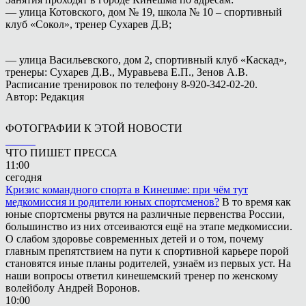
— улица Котовского, дом № 19, школа № 10 – спортивный
клуб «Сокол», тренер Сухарев Д.В;
— улица Васильевского, дом 2, спортивный клуб «Каскад»,
тренеры: Сухарев Д.В., Муравьева Е.П., Зенов А.В.
Расписание тренировок по телефону 8-920-342-02-20.
Автор: Редакция
ФОТОГРАФИИ К ЭТОЙ НОВОСТИ
ЧТО ПИШЕТ ПРЕССА
11:00
сегодня
Кризис командного спорта в Кинешме: при чём тут
медкомиссия и родители юных спортсменов?
В то время как
юные спортсмены рвутся на различные первенства России,
большинство из них отсеиваются ещё на этапе медкомиссии.
О слабом здоровье современных детей и о том, почему
главным препятствием на пути к спортивной карьере порой
становятся иные планы родителей, узнаём из первых уст. На
наши вопросы ответил кинешемский тренер по женскому
волейболу Андрей Воронов.
10:00