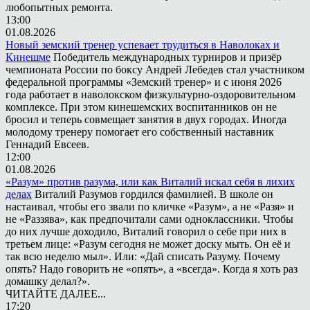
любопытных ремонта.
13:00
01.08.2026
Новый земский тренер успевает трудиться в Наволоках и
Кинешме
Победитель международных турниров и призёр
чемпионата России по боксу Андрей Лебедев стал участником
федеральной программы «Земский тренер» и с июня 2026
года работает в наволокском физкультурно-оздоровительном
комплексе. При этом кинешемских воспитанников он не
бросил и теперь совмещает занятия в двух городах. Иногда
молодому тренеру помогает его собственный наставник
Геннадий Евсеев.
12:00
01.08.2026
«Разум» против разума, или как Виталий искал себя в лихих
делах
Виталий Разумов гордился фамилией. В школе он
настаивал, чтобы его звали по кличке «Разум», а не «Разя» и
не «Раззява», как предпочитали сами одноклассники. Чтобы
до них лучше доходило, Виталий говорил о себе при них в
третьем лице: «Разум сегодня не может доску мыть. Он её и
так всю неделю мыл». Или: «Дай списать Разуму. Почему
опять? Надо говорить не «опять», а «всегда». Когда я хоть раз
домашку делал?».
ЧИТАЙТЕ ДАЛЕЕ...
17:20