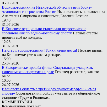
05.08.2026
Водномоторники из Ивановской области взяли бронзу
чемпионата и первенства России
Ими оказались наволокчанка
Анастасия Смирнова и кинешемец Евгений Безенов.
19:40
31.07.2026
В Кинешме официально стартовали всероссийские
соревнования по водно-моторному спорту
Первые старты
прошли ещё до полудня.
12:26
31.07.2026
На старт, водомоторники! Гонки начинаются!
Первые заезды
на Кинешемке уже в самом разгаре.
15:00
25.07.2026
В Белореченске прошёл финал Спартакиады учащихся:
кинешемский спортсмен в деле
Его отец рассказал, как это
было.
10:00
24.07.2026
Ивановская область в третий раз примет марафон «Земля
спорта»
Соревнования пройдут уже завтра на обновлённом
стадионе «Труд» в Родниках.
КОММЕНТАРИИ
Комментариев пока нет