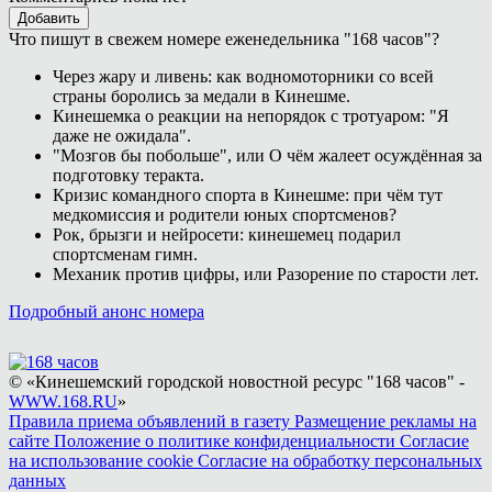
Добавить
Что пишут в свежем номере еженедельника "168 часов"?
Через жару и ливень: как водномоторники со всей
страны боролись за медали в Кинешме.
Кинешемка о реакции на непорядок с тротуаром: "Я
даже не ожидала".
"Мозгов бы побольше", или О чём жалеет осуждённая за
подготовку теракта.
Кризис командного спорта в Кинешме: при чём тут
медкомиссия и родители юных спортсменов?
Рок, брызги и нейросети: кинешемец подарил
спортсменам гимн.
Механик против цифры, или Разорение по старости лет.
Подробный анонс номера
© «Кинешемский городской новостной ресурс "168 часов" -
WWW.168.RU
»
Правила приема объявлений в газету
Размещение рекламы на
сайте
Положение о политике конфиденциальности
Согласие
на использование cookie
Согласие на обработку персональных
данных