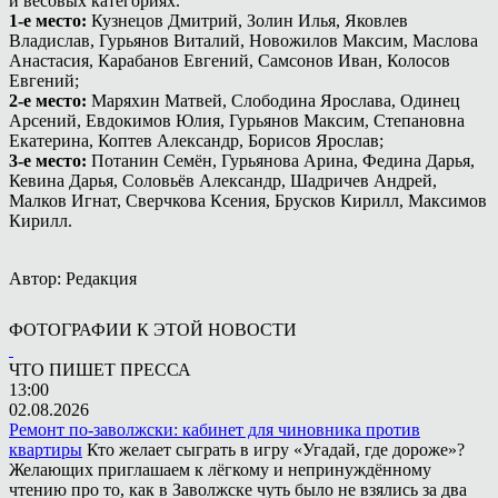
и весовых категориях.
1-е место:
Кузнецов Дмитрий, Золин Илья, Яковлев
Владислав, Гурьянов Виталий, Новожилов Максим, Маслова
Анастасия, Карабанов Евгений, Самсонов Иван, Колосов
Евгений;
2-е место:
Маряхин Матвей, Слободина Ярослава, Одинец
Арсений, Евдокимов Юлия, Гурьянов Максим, Степановна
Екатерина, Коптев Александр, Борисов Ярослав;
3-е место:
Потанин Семён, Гурьянова Арина, Федина Дарья,
Кевина Дарья, Соловьёв Александр, Шадричев Андрей,
Малков Игнат, Сверчкова Ксения, Брусков Кирилл, Максимов
Кирилл.
Автор: Редакция
ФОТОГРАФИИ К ЭТОЙ НОВОСТИ
ЧТО ПИШЕТ ПРЕССА
13:00
02.08.2026
Ремонт по-заволжски: кабинет для чиновника против
квартиры
Кто желает сыграть в игру «Угадай, где дороже»?
Желающих приглашаем к лёгкому и непринуждённому
чтению про то, как в Заволжске чуть было не взялись за два