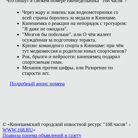
Что пишут в свежем номере еженедельника "168 часов"?
Через жару и ливень: как водномоторники со
всей страны боролись за медали в Кинешме.
Кинешемка о реакции на непорядок с тротуаром:
"Я даже не ожидала".
"Мозгов бы побольше", или О чём жалеет
осуждённая за подготовку теракта.
Кризис командного спорта в Кинешме: при чём
тут медкомиссия и родители юных спортсменов?
Рок, брызги и нейросети: кинешемец подарил
спортсменам гимн.
Механик против цифры, или Разорение по
старости лет.
Подробный анонс номера
© «Кинешемский городской новостной ресурс "168 часов" -
WWW.168.RU
»
Правила приема объявлений в газету