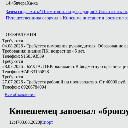
14:45
вчера
Ха-ха
Зачем сюда ехать? Посмотреть на деградацию? Или застать т
Путешественника огорчил в Кинешме интернет и восхитил з
ОБЪЯВЛЕНИЯ
Требуются
04.08.2026 - Требуется помощник руководителя. Образование в
Требования: знание ПК, возраст до 45 лет.
Телефон: 9158393539
Требуются
28.07.2026 - БУХГАЛТЕР, экономист.В бюджетную организацию.
Телефон: +74933155858
Требуются
27.07.2026 - Требуется рабочий на производство. От 40000 руб. 
Телефон: 89206784094
Все объявления
Кинешемец завоевал «бронзу
12:47
03.08.2020
|
Спорт