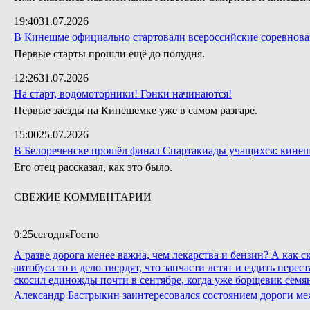
19:40
31.07.2026
В Кинешме официально стартовали всероссийские соревнова
Первые старты прошли ещё до полудня.
12:26
31.07.2026
На старт, водомоторники! Гонки начинаются!
Первые заезды на Кинешемке уже в самом разгаре.
15:00
25.07.2026
В Белореченске прошёл финал Спартакиады учащихся: кинеш
Его отец рассказал, как это было.
СВЕЖИЕ КОММЕНТАРИИ
0:25
сегодня
Гостю
А разве дорога менее важна, чем лекарства и бензин? А как
автобуса то и дело твердят, что запчасти летят и ездить пе
скосил единожды почти в сентябре, когда уже борщевик семян
Александр Бастрыкин заинтересовался состоянием дороги м