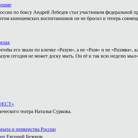
нешме
ссии по боксу Андрей Лебедев стал участником федеральной пр
том кинешемских воспитанников он не бросил и теперь совмеща
делах
тобы его звали по кличке «Разум», а не «Разя» и не «Раззява»,
Разум сегодня не может доску мыть. Он её и так всю неделю мыл
-ФЕСТ»
ического театра Наталья Суркова.
ната и первенства России
ец Евгений Безенов.