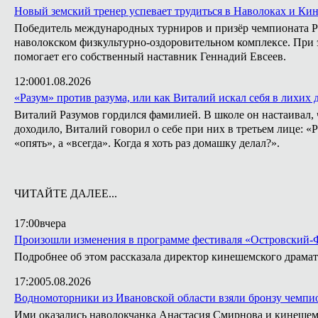
Новый земский тренер успевает трудиться в Наволоках и Ки
Победитель международных турниров и призёр чемпионата Ро
наволокском физкультурно-оздоровительном комплексе. При э
помогает его собственный наставник Геннадий Евсеев.
12:00
01.08.2026
«Разум» против разума, или как Виталий искал себя в лихих 
Виталий Разумов гордился фамилией. В школе он настаивал, ч
доходило, Виталий говорил о себе при них в третьем лице: «
«опять», а «всегда». Когда я хоть раз домашку делал?».
ЧИТАЙТЕ ДАЛЕЕ...
17:00
вчера
Произошли изменения в программе фестиваля «Островский
Подробнее об этом рассказала директор кинешемского драмат
17:20
05.08.2026
Водномоторники из Ивановской области взяли бронзу чемпио
Ими оказались наволокчанка Анастасия Смирнова и кинешем