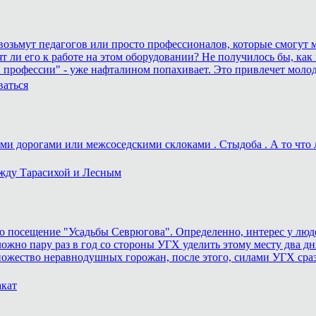
а возьмут педагогов или просто профессионалов, которые смогут м
ят ли его к работе на этом оборудовании? Не получилось бы, как 
 профессии" - уже нафталином попахивает. Это привлечет моло
ваться
и дорогами или межсоседскими склоками . Стыдоба . А то что ле
ежду Тарасихой и Лесным
 посещение "Усадьбы Севрюгова". Определенно, интерес у людей
ожно пару раз в год со стороны УГХ уделить этому месту два дня
ножество неравнодушных горожан, после этого, силами УГХ сра
акат