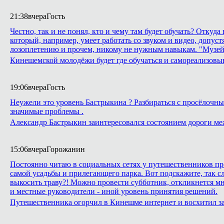
21:38
вчера
Гость
Честно, так и не понял, кто и чему там будет обучать? Откуд
который, например, умеет работать со звуком и видео, допуст
лозоплетению и прочем, никому не нужным навыкам. "Музей
Кинешемской молодёжи будет где обучаться и самореализовы
19:06
вчера
Гость
Неужели это уровень Бастрыкина ? Разбираться с просёлочным
значимые проблемы .
Александр Бастрыкин заинтересовался состоянием дороги м
15:06
вчера
Горожанин
Постоянно читаю в социальных сетях у путешественников про
самой усадьбы и прилегающего парка. Вот подскажите, так сл
выкосить траву?! Можно провести субботник, откликнется м
и местные руководители - иной уровень принятия решений.
Путешественника огорчил в Кинешме интернет и восхитил з