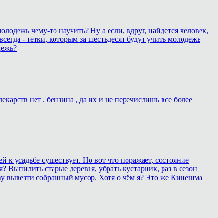
олодежь чему-то научить? Ну а если, вдруг, найдется человек,
всегда - тетки, которым за шестьдесят будут учить молодежь
дежь?
карств нет . бензина , да их и не перечислишь все более
 к усадьбе существует. Но вот что поражает, состояние
? Выпилить старые деревья, убрать кустарник, раз в сезон
зу вывезти собранный мусор. Хотя о чём я? Это же Кинешма