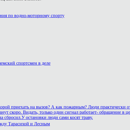
ния по водно-моторному спорту
емский спортсмен в деле
 скорой приехать на вызов? А как пожарным? Люди практически о
рестанут скоро. Видать, только один сигнал работает- обращение
а сбросил.У остановки люди сами косят траву.
ежду Тарасихой и Лесным