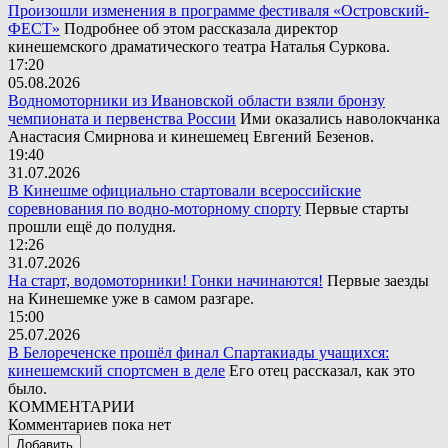
Произошли изменения в программе фестиваля «Островский-
ФЕСТ»
Подробнее об этом рассказала директор
кинешемского драматического театра Наталья Суркова.
17:20
05.08.2026
Водномоторники из Ивановской области взяли бронзу
чемпионата и первенства России
Ими оказались наволокчанка
Анастасия Смирнова и кинешемец Евгений Безенов.
19:40
31.07.2026
В Кинешме официально стартовали всероссийские
соревнования по водно-моторному спорту
Первые старты
прошли ещё до полудня.
12:26
31.07.2026
На старт, водомоторники! Гонки начинаются!
Первые заезды
на Кинешемке уже в самом разгаре.
15:00
25.07.2026
В Белореченске прошёл финал Спартакиады учащихся:
кинешемский спортсмен в деле
Его отец рассказал, как это
было.
КОММЕНТАРИИ
Комментариев пока нет
Добавить