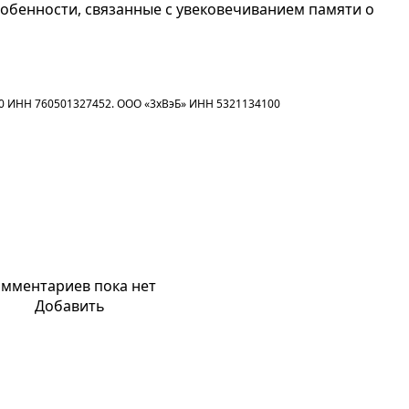
собенности, связанные с увековечиванием памяти о
0 ИНН 760501327452. ООО «3хВэБ» ИНН 5321134100
мментариев пока нет
Добавить