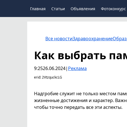
Главная
Статьи
Объявления
Фотоконкурс
Все новости
Здравоохранение
Образ
Как выбрать па
9:25
26.06.2024
|
Реклама
erid: 2VtzquckcLG
Надгробие служит не только местом памя
жизненные достижения и характер. Важно
чтобы точно передать все эти аспекты.