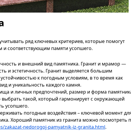
а
учитывать ряд ключевых критериев, которые помогут
м и соответствующим памяти усопшего.
ечность и внешний вид памятника. Гранит и мрамор —
ть и эстетичность. Гранит выделяется большим
устойчивостью к погодным условиям, в то время как
ид и уникальность каждого камня.
бища и личных предпочтений, размер и форма памятник
о выбрать такой, который гармонирует с окружающей
ть усопшего.
ерживать погодные воздействия – ключевой момент дл
ика. Хороший памятник из гранита можно посмотреть 
les/zakazat-nedorogoj-pamyatnik-iz-granita.html
.