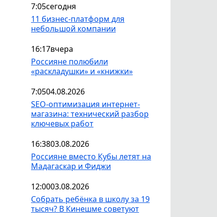
7:05
сегодня
11 бизнес-платформ для
небольшой компании
16:17
вчера
Россияне полюбили
«раскладушки» и «книжки»
7:05
04.08.2026
SEO-оптимизация интернет-
магазина: технический разбор
ключевых работ
16:38
03.08.2026
Россияне вместо Кубы летят на
Мадагаскар и Фиджи
12:00
03.08.2026
Собрать ребёнка в школу за 19
тысяч? В Кинешме советуют