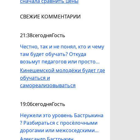
сначала сравнить цены
СВЕЖИЕ КОММЕНТАРИИ
21:38
сегодня
Гость
Честно, так и не понял, кто и чему
там будет обучать? Откуда
возьмут педагогов или просто
профессионалов, которые смогут
Кинешемской молодёжи будет где
молодежь чему-то научить? Ну а
обучаться и
если, вдруг, найдется человек,
самореализовываться
который, например, умеет
работать со звуком и видео,
19:06
сегодня
Гость
допустят ли его к работе на этом
оборудовании? Не получилось бы,
Неужели это уровень Бастрыкина
как всегда - тетки, которым за
? Разбираться с просёлочными
шестьдесят будут учить молодежь
дорогами или межсоседскими
лозоплетению и прочем, никому
склоками . Стыдоба . А то что
Александр Бастрыкин