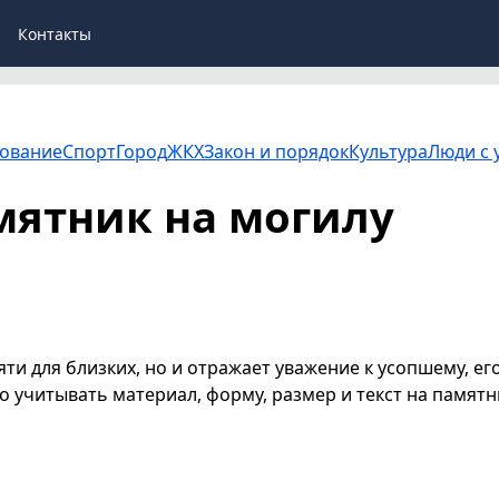
Контакты
ование
Спорт
Город
ЖКХ
Закон и порядок
Культура
Люди с 
мятник на могилу
ти для близких, но и отражает уважение к усопшему, ег
 учитывать материал, форму, размер и текст на памятн