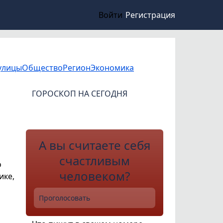
Войти
Регистрация
улицы
Общество
Регион
Экономика
ГОРОСКОП НА СЕГОДНЯ
А вы считаете себя
счастливым
о
человеком?
ике,
Проголосовать