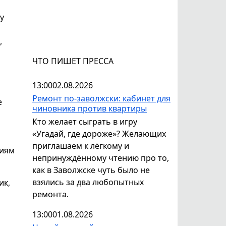
у
,
ЧТО ПИШЕТ ПРЕССА
13:00
02.08.2026
Ремонт по-заволжски: кабинет для
е
чиновника против квартиры
Кто желает сыграть в игру
«Угадай, где дороже»? Желающих
приглашаем к лёгкому и
риям
непринуждённому чтению про то,
как в Заволжске чуть было не
взялись за два любопытных
ик,
ремонта.
13:00
01.08.2026