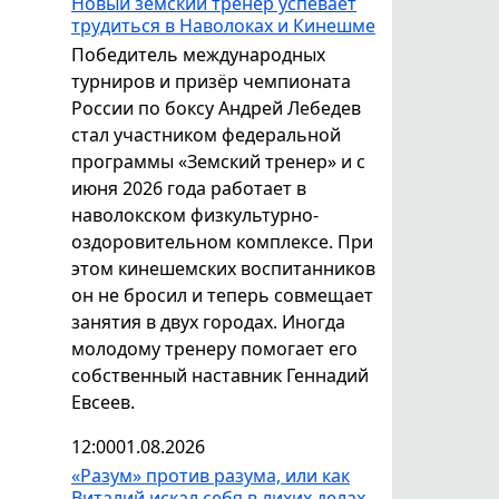
Новый земский тренер успевает
трудиться в Наволоках и Кинешме
Победитель международных
турниров и призёр чемпионата
России по боксу Андрей Лебедев
стал участником федеральной
программы «Земский тренер» и с
июня 2026 года работает в
наволокском физкультурно-
оздоровительном комплексе. При
этом кинешемских воспитанников
он не бросил и теперь совмещает
занятия в двух городах. Иногда
молодому тренеру помогает его
собственный наставник Геннадий
Евсеев.
12:00
01.08.2026
«Разум» против разума, или как
Виталий искал себя в лихих делах