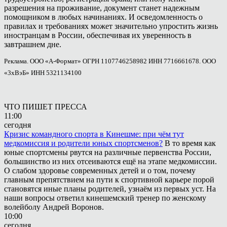
разрешения на проживание, документ станет надежным
помощником в любых начинаниях. И осведомленность о
правилах и требованиях может значительно упростить жизнь
иностранцам в России, обеспечивая их уверенность в
завтрашнем дне.
Реклама. ООО «А-Формат» ОГРН 1107746258982 ИНН 7716661678. ООО
«3хВэБ» ИНН 5321134100
ЧТО ПИШЕТ ПРЕССА
11:00
сегодня
Кризис командного спорта в Кинешме: при чём тут
медкомиссия и родители юных спортсменов?
В то время как
юные спортсмены рвутся на различные первенства России,
большинство из них отсеиваются ещё на этапе медкомиссии.
О слабом здоровье современных детей и о том, почему
главным препятствием на пути к спортивной карьере порой
становятся иные планы родителей, узнаём из первых уст. На
наши вопросы ответил кинешемский тренер по женскому
волейболу Андрей Воронов.
10:00
сегодня