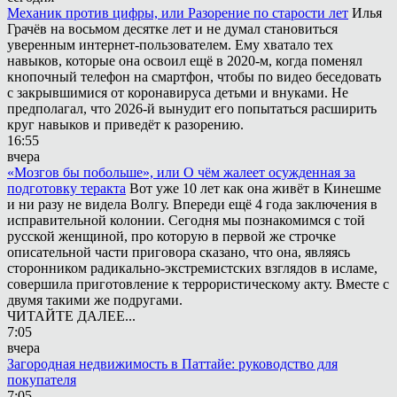
Механик против цифры, или Разорение по старости лет
Илья
Грачёв на восьмом десятке лет и не думал становиться
уверенным интернет-пользователем. Ему хватало тех
навыков, которые она освоил ещё в 2020-м, когда поменял
кнопочный телефон на смартфон, чтобы по видео беседовать
с закрывшимися от коронавируса детьми и внуками. Не
предполагал, что 2026-й вынудит его попытаться расширить
круг навыков и приведёт к разорению.
16:55
вчера
«Мозгов бы побольше», или О чём жалеет осужденная за
подготовку теракта
Вот уже 10 лет как она живёт в Кинешме
и ни разу не видела Волгу. Впереди ещё 4 года заключения в
исправительной колонии. Сегодня мы познакомимся с той
русской женщиной, про которую в первой же строчке
описательной части приговора сказано, что она, являясь
сторонником радикально-экстремистских взглядов в исламе,
совершила приготовление к террористическому акту. Вместе с
двумя такими же подругами.
ЧИТАЙТЕ ДАЛЕЕ...
7:05
вчера
Загородная недвижимость в Паттайе: руководство для
покупателя
7:05