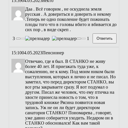
15:39
04.05.2023
некто
Даа . Всё говорим , не оскуднела земля
русская . А довериться и доверить и некому
.Теперь не одно поколение будет пожинать
плоды того что в головы вбито и вбивается до
сих пор , в виде скреп .
3
1
Ответить
15:10
04.05.2023
Пенсионер
Отвечаю, где я был. В СТАНКО не живу
более 40 лет. И приезжать туда уже, к
сожалению, не к кому. Под моим ником были
выступления, которых я лично и не писал. Но
заметил, что перед директором СТАНКО, вы
все рты закрываете сразу. Я вот подумал о
другом. Писал же человек, что ему птичка на
хвосте принесла новость о том, что в
трудовой книжке Рясина появится новая
запись. Уж не он ли будет директором
санатория СТАНКО? Пономарева , говорят,
уже давно собирается уходить. Недаром он в
СТАНКО обосновался! Как вам такой