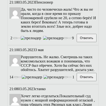
21:18
03.05.2023
Пенсионер
Да, чисто по человечески-жаль! Что ж вы не
орали, когда в свое время по приказу
Пономаревой срубили не 20, а сотню берёз! И
каких берез! Вековых! А теперь готовы в
землю втоптать всех! Злые все, добрее надо
быть к людям.
2
9
Ответить
21:10
03.05.2023
3 мая
Разрушитель. Не жалко. Смотришь на таких
комсомольских вожаков и понимаешь, что
СССР был обречен. Хотя бы сейчас без них
обойтись. Хватит разрушителей, досыта уже.
14
1
Ответить
21:08
03.05.2023
станко
Хочет легко отделаться.Показательный суд
нужен с мощной информационной оглаской ,
пора убирать этих Рясиных как класс.Людм