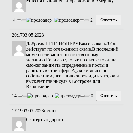
Миссия выполнена-пора домой в Америку
4
2
Ответить
20:17
03.05.2023
Доброму ПЕНСИОНЕРУ.Вам его жаль?! Он
действует по отлаженной схеме.В последний
момент сливается по собственному
желанию.Если его уволят по статье,то он не
сможет занимать определённые посты и
работать в этой сфере.А,уволившись по
собственному желанию,он отсидится годок и
выскачет где-нибудь в Костроме или
Владимире.
14
0
Ответить
17:19
03.05.2023
некто
Скатертью дорога .