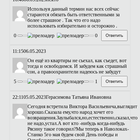
Используя данный термин нас всех сейчас
стараются обязать быть ответственными за
более страшное . Так что его надо
использовать избирательно и осторожно .
0
0
Ответить
11:15
06.05.2023
Он ещё из квартиры не сьехал, как съедет, вот
тогда и освободимся. И забудем как страшный
сон, а правоохранители надеюсь не забудут
5
1
Ответить
22:11
05.05.2023
Герасимова Татьяна Ивановна
Сегодня встретила Виктора Васильевича,выглядит
хорошо.Сказала ему,что народ хочет его
возвращения.Заулыбался,но,естественно,сказал,что
не надо,устал.А вот кто -нибудь когда-нибудь
Рясину такое говорил?Мы теперь в Наволоках-
Станко 5го мая будем свой День победы и