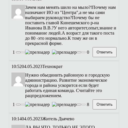
Зачем нам менять шило на мыло?!Почему нам
назначают ИО из "Центра",а не мы сами
выбираем руководство?Почему бы не
поставить главой Кинешемского р-на
Иванова В.В.?У него авторитет,опыт,знание и
понимание людей.А возраст для такого поста
до 80 -это нормально.К тому же он в
прекрасной форме.
1
0
Ответить
10:52
04.05.2023
Технократ
Нужно обьединить районную и городскую
администрацию. Развитие экономическое
города и района ускорится если будет
работать единая команда. Считайте это
рацпредложением.
1
8
Ответить
10:14
04.05.2023
Житель Дьячево
ДА ВЫ ЧТО. ТОЛЬКО НЕ ЭТОГО