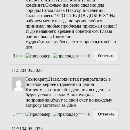
комбинат.Сколько им было сделано для
города.Потом глава Нав.гор.поселения!
Сколько здесь "ЕГО СЛЕДОВ ДОБРЫХ"!На
рабочем месте всегда во время,любого
принимал,любые проблемы прихожан решал!
И до недавнего времени советником Главы
района был...Только он
мудрый,видел,небось,чего творится,отошёл от
дел...
3
0
Ответить
11:52
04.05.2023
Технократу.Наволоки итак превратились в
посёлок,вернее отдалённый район
Кинешмы,а после объеденения все деньги
будут утекать в туда.А жители,как
попрошайки,будут за свой счет по каждому
вопросу мотаться за 20км
1
0
Ответить
11:31
04.05.2023