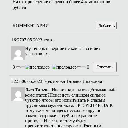
На их проведение выделено более 4-х миллионов
рублей.
КОММЕНТАРИИ
Добавить
16:27
07.05.2023
некто
Ну теперь наверное не как глава и без
участковых .
3
0
Ответить
22:58
06.05.2023
Герасимова Татьяна Ивановна -
Я-то Татьяна Ивановна,а вы кто ,безымянный
коментатор?Ненависть слишком сильное
чувство,чтобы его испытывать к слабым
трусливым мужичонкам.ПРЕЗРЕНИЕ-ДА.К
тому же у меня здесь несколько другие
задачи:здоровье людей и сохранение
природы.И все,кто этому будет
препятствовать последуют за Рясиным.