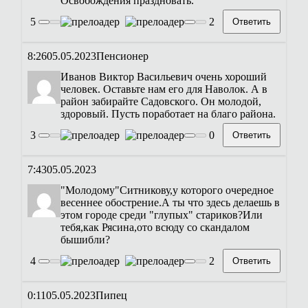
Освобождения праздновать.
5
2
Ответить
8:26
05.05.2023
Пенсионер
Иванов Виктор Васильевич очень хороший
человек. Оставьте нам его для Наволок. А в
район забирайте Садовского. Он молодой,
здоровый. Пусть поработает на благо района.
3
0
Ответить
7:43
05.05.2023
"Молодому"Ситникову,у которого очередное
весеннее обострение.А ты что здесь делаешь в
этом городе среди "глупых" стариков?Или
тебя,как Рясина,ото всюду со скандалом
бышибли?
4
2
Ответить
0:11
05.05.2023
Пипец