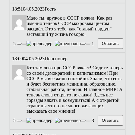
18:51
04.05.2023
Гость
Мало ты, дружок в СССР пожил. Как раз
именно теперь СССР махровым цветом
расцвёл. Это я тебе, как "старый пэрдун"
заставший ту жизнь говорю.
5
1
Ответить
18:09
04.05.2023
Пенсионер
Кто там чего про СССР вякает! Сидите теперь
со своей демократией и капитализмом! При
СССР мы все жили спокойно. Знали, что есть
и будет бесплатная медицина, образование,
стабильная работа, пенсия! И главное МИР! А
теперь слова открыто не скажи! Здесь все
горазды вякать и возмущаться! А с открытой
страницы что то не много желающих
высказать свое мнение!
5
3
Ответить