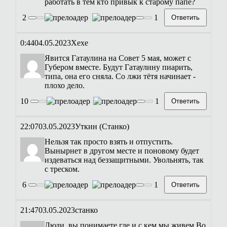
работать в тем кто привык к старому папе?
2
1
Ответить
0:44
04.05.2023
Хехе
Явится Гатаулина на Совет 5 мая, может с
Губером вместе. Будут Гатаулину пиарить,
типа, она его сняла. Со лжи тётя начинает -
плохо дело.
10
1
Ответить
22:07
03.05.2023
Уткин (Станко)
Нельзя так просто взять и отпустить.
Вынырнет в другом месте и поновому будет
издеваться над беззащитными. Увольнять, так
с треском.
6
1
Ответить
21:47
03.05.2023
станко
Люди, вы понимаете где и с кем мы живем.Во