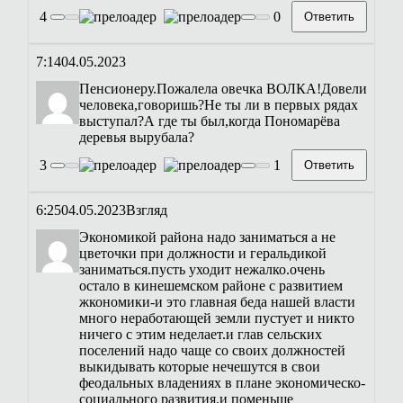
4
0
Ответить
7:14
04.05.2023
Пенсионеру.Пожалела овечка ВОЛКА!Довели
человека,говоришь?Не ты ли в первых рядах
выступал?А где ты был,когда Пономарёва
деревья вырубала?
3
1
Ответить
6:25
04.05.2023
Взгляд
Экономикой района надо заниматься а не
цветочки при должности и геральдикой
заниматься.пусть уходит нежалко.очень
остало в кинешемском районе с развитием
жкономики-и это главная беда нашей власти
много неработающей земли пустует и никто
ничего с этим неделает.и глав сельских
поселений надо чаще со своих должностей
выкидывать которые нечешутся в свои
феодальных владениях в плане экономическо-
социального развития.и поменьше