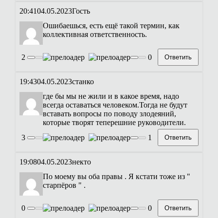
20:41
04.05.2023
Гость
Ошибаешься, есть ещё такой термин, как
коллективная ответственность.
2
0
Ответить
19:43
04.05.2023
станко
где бы мы не жили и в какое время, надо
всегда оставаться человеком.Тогда не будут
вставать вопросы по поводу злодеяний,
которые творят теперешние руководители.
3
1
Ответить
19:08
04.05.2023
некто
По моему вы оба правы . Я кстати тоже из "
старпёров " .
0
0
Ответить