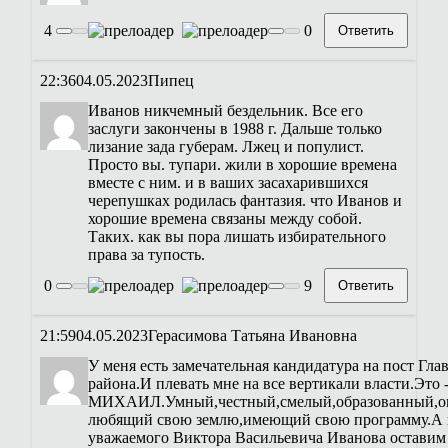
4
0
Ответить
22:36
04.05.2023
Пипец
Иванов никчемный бездельник. Все его
заслуги закончены в 1988 г. Дальше только
лизание зада губерам. Лжец и популист.
Просто вы. тупари. жили в хорошие времена
вместе с ним. и в ваших засахарившихся
черепушках родилась фантазия. что Иванов и
хорошие времена связаны между собой.
Таких. как вы пора лишать избирательного
права за тупость.
0
9
Ответить
21:59
04.05.2023
Герасимова Татьяна Ивановна
У меня есть замечательная кандидатура на пост Гл
района.И плевать мне на все вертикали власти.Эт
МИХАИЛ.Умный,честный,смелый,образованный,о
любящий свою землю,имеющий свою программу.А 
уважаемого Виктора Васильевича Иванова оставим