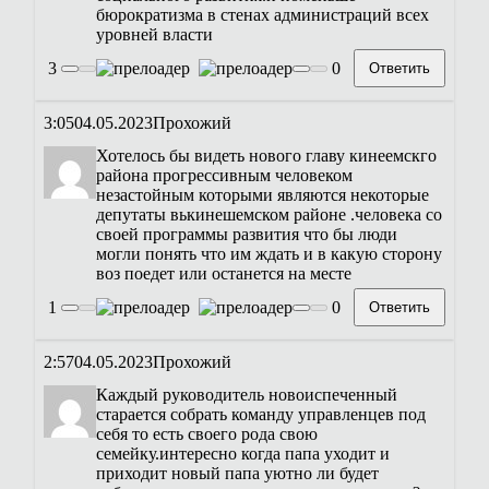
бюрократизма в стенах администраций всех
уровней власти
3
0
Ответить
3:05
04.05.2023
Прохожий
Хотелось бы видеть нового главу кинеемскго
района прогрессивным человеком
незастойным которыми являются некоторые
депутаты вькинешемском районе .человека со
своей программы развития что бы люди
могли понять что им ждать и в какую сторону
воз поедет или останется на месте
1
0
Ответить
2:57
04.05.2023
Прохожий
Каждый руководитель новоиспеченный
старается собрать команду управленцев под
себя то есть своего рода свою
семейку.интересно когда папа уходит и
приходит новый папа уютно ли будет