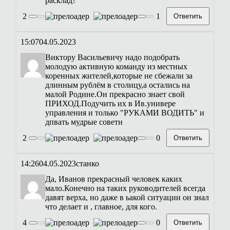
расклад?
2
1
Ответить
15:07
04.05.2023
Виктору Васильевичу надо подобрать
молодую активную команду из местных
коренных жителей,которые не сбежали за
длинным рублём в столицу,а остались на
малой Родине.Он прекрасно знает свой
ПРИХОД.Подучить их в Ив.универе
управления и только "РУКАМИ ВОДИТЬ" и
дпвать мудрые советн
2
0
Ответить
14:26
04.05.2023
станко
Да, Иванов прекрасный человек каких
мало.Конечно на таких руководителей всегда
давят верха, но даже в ьакой ситуации он знал
что делает и , главное, для кого.
4
0
Ответить