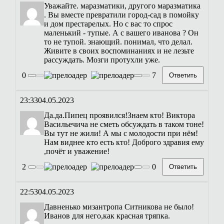
Уважайте. маразматики, другого маразматика
. Вы вместе превратили город-сад в помойку
и дом престарелых. Но с вас то спрос
маленький - тупые. А с вашего иванова ? Он
то не тупой. знающий. понимал, что делал.
Живите в своих воспоминаниях и не лезьте
рассуждать. Мозги протухли уже.
0
7
Ответить
23:33
04.05.2023
Да.да.Пипец проявился!Знаем кто! Виктора
Васильечича не сметь обсуждать в таком тоне!
Вы тут не жили! А мы с молодости при нём!
Нам виднее кто есть кто! Доброго здравия ему
,почёт и уважение!
2
0
Ответить
22:53
04.05.2023
Давненько мизантропа Ситникова не было!
Иванов для него,как красная тряпка.