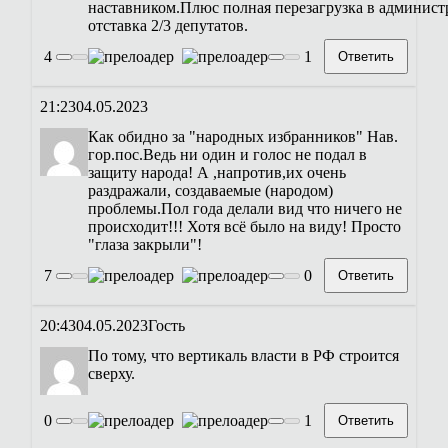
наставником.Плюс полная перезагрузка в админис
отставка 2/3 депутатов.
4
1
Ответить
21:23
04.05.2023
Как обидно за "народных избранников" Нав.
гор.пос.Ведь ни один и голос не подал в
защиту народа! А ,напротив,их очень
раздражали, создаваемые (народом)
проблемы.Пол года делали вид что ничего не
происходит!!! Хотя всё было на виду! Просто
"глаза закрыли"!
7
0
Ответить
20:43
04.05.2023
Гость
По тому, что вертикаль власти в РФ строится
сверху.
0
1
Ответить