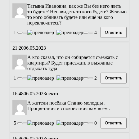
Татьяна Ивановна, как же Вы без него жить
то будете? Ненавидеть то кого будете? Желчью
то кого обливать будете или ещё на кого
переключитесь?
1
4
Ответить
21:20
06.05.2023
А кто сказал, что он собирается съезжать с
квартиры? Будет приезжать в выходные
отдыхать туда
1
2
Ответить
16:48
06.05.2023
некто
А жители посёлка Станко молодцы .
Процветания и спокойствия вам всем .
5
0
Ответить
16:46
06.05.2023
некто