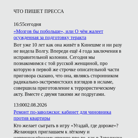
ЧТО ПИШЕТ ПРЕССА
16:55
сегодня
«Мозгов бы побольше», или О чём жалеет
осужденная за подготовку теракта
Вот уже 10 лет как она живёт в Кинешме и ни разу
не видела Волгу. Впереди ещё 4 года заключения в
исправительной колонии. Сегодня мы
познакомимся с той русской женщиной, про
которую в первой же строчке описательной части
приговора сказано, что она, являясь сторонником
радикально-экстремистских взглядов в исламе,
совершила приготовление к террористическому
акту. Вместе с двумя такими же подругами.
13:00
02.08.2026
Ремонт по-заволжски: кабинет для чиновника
против квартиры
Кто желает сыграть в игру «Угадай, где дороже»?
Желающих приглашаем к лёгкому и
непринуждённому чтению про то, как в Заволжске