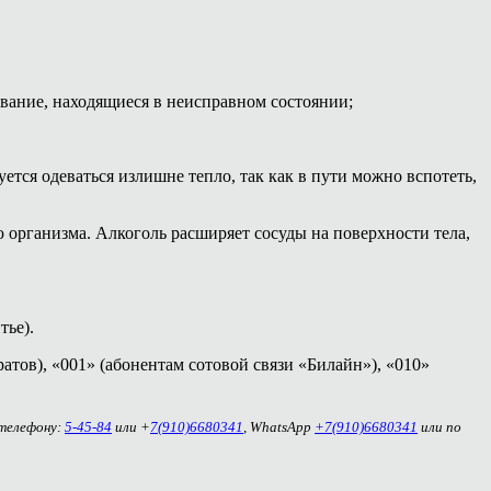
вание, находящиеся в неисправном состоянии;
уется одеваться излишне тепло, так как в пути можно вспотеть,
 организма. Алкоголь расширяет сосуды на поверхности тела,
тье).
атов), «001» (абонентам сотовой связи «Билайн»), «010»
 телефону:
5-45-84
или +
7(910)6680341
, WhatsApp
+7(910)6680341
или по