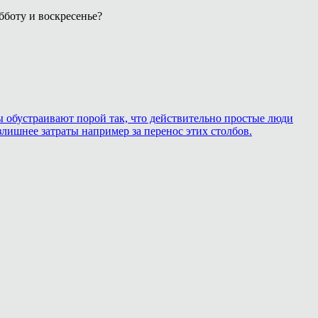
боту и воскресенье?
ры обустраивают порой так, что действительно простые люди
лишнее затраты например за перенос этих столбов.