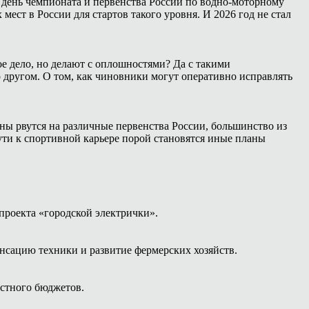
 день чемпионата и первенства России по водно-моторному
ест в России для стартов такого уровня. И 2026 год не стал
е дело, но делают с оплошностями? Да с такими
о другом. О том, как чиновники могут оперативно исправлять
ны рвутся на различные первенства России, большинство из
ути к спортивной карьере порой становятся иные планы
проекта «городской электрички».
нсацию техники и развитие фермерских хозяйств.
естного бюджетов.