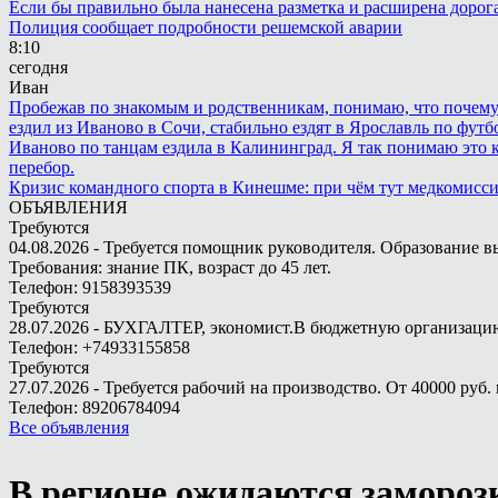
Если бы правильно была нанесена разметка и расширена дорога 
Полиция сообщает подробности решемской аварии
8:10
сегодня
Иван
Пробежав по знакомым и родственникам, понимаю, что почему то
ездил из Иваново в Сочи, стабильно ездят в Ярославль по футбо
Иваново по танцам ездила в Калининград. Я так понимаю это ка
перебор.
Кризис командного спорта в Кинешме: при чём тут медкомисс
ОБЪЯВЛЕНИЯ
Требуются
04.08.2026 - Требуется помощник руководителя. Образование в
Требования: знание ПК, возраст до 45 лет.
Телефон: 9158393539
Требуются
28.07.2026 - БУХГАЛТЕР, экономист.В бюджетную организацию.
Телефон: +74933155858
Требуются
27.07.2026 - Требуется рабочий на производство. От 40000 руб. 
Телефон: 89206784094
Все объявления
В регионе ожидаются замороз