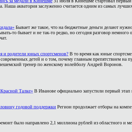
лись за медали в Кинешме
31 июля в Кинешме стартовал первый
. Наша акватория заслуженно считается одним из самых лучших м
жидала»
Бывает же такое, что на бюджетные деньги делают нужно
ать-то бывает и не так-то редко, но сегодня разговор немного 
чат.
ия и родители юных спортсменов?
В то время как юные спортсме
 современных детей и о том, почему главным препятствием на п
инешемский тренер по женскому волейболу Андрей Воронов.
«Красной Талке»
В Иванове официально запустили первый этап 
оловину годовой поддержки
Регион продолжает отборы на компе
ремонт было направлено 2,1 миллиона рублей из областного и м