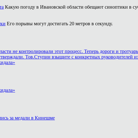
та
Какую погоду в Ивановской области обещают синоптики в суб
тки
Его порывы могут достигать 20 метров в секунду.
власти не контролировали этот процесс. Теперь дороги и тротуа
утверждали. Тов.Ступин взыщите с конкретных руководителей из
жидала»
жидала»
лись за медали в Кинешме