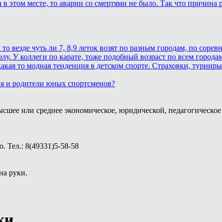
в этом месте, то аварии со смертями не было. Так что причина р
 везде чуть ли 7, 8,9 леток возят по разным городам, по соревн
лу. У коллеги по карате, тоже подобный возраст по всем городам
кая то модная тенденция в детском спорте. Страховки, турниры.
ия и родители юных спортсменов?
ысшее или среднее экономическое, юридической, педагогическое 
 Тел.: 8(49331)5-58-58
на руки.
ки