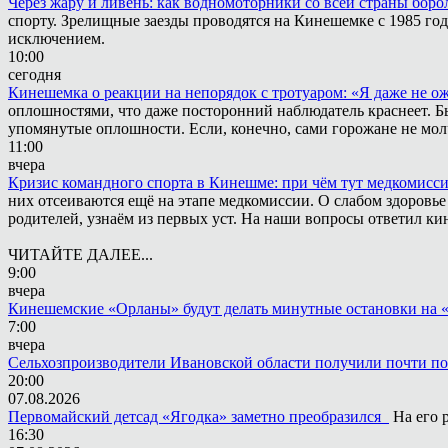
Через жару и ливень: как водномоторники со всей страны боро
спорту. Зрелищные заезды проводятся на Кинешемке с 1985 года
исключением.
10:00
сегодня
Кинешемка о реакции на непорядок с тротуаром: «Я даже не о
оплошностями, что даже посторонний наблюдатель краснеет. Быв
упомянутые оплошности. Если, конечно, сами горожане не мол
11:00
вчера
Кризис командного спорта в Кинешме: при чём тут медкомисс
них отсеиваются ещё на этапе медкомиссии. О слабом здоровье
родителей, узнаём из первых уст. На наши вопросы ответил к
ЧИТАЙТЕ ДАЛЕЕ...
9:00
вчера
Кинешемские «Орланы» будут делать минутные остановки на 
7:00
вчера
Сельхозпроизводители Ивановской области получили почти п
20:00
07.08.2026
Первомайский детсад «Ягодка» заметно преобразился
На его 
16:30