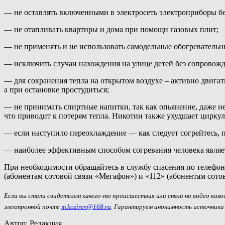
— не оставлять включенными в электросеть электроприборы бе
— не отапливать квартиры и дома при помощи газовых плит;
— не применять и не использовать самодельные обогревательн
— исключить случаи нахождения на улице детей без сопровожд
— для сохранения тепла на открытом воздухе – активно двигать
а при остановке простудиться;
— не принимать спиртные напитки, так как опьянение, даже н
что приводит к потерям тепла. Никотин также ухудшает цирку
— если наступило переохлаждение — как следует согрейтесь, 
— наиболее эффективным способом согревания человека являетс
При необходимости обращайтесь в службу спасения по телефона
(абонентам сотовой связи «Мегафон») и «112» (абонентам сото
Если вы стали свидетелем какого-то происшествия или сняли на видео как
электронной почте
m.kozirev@168.ru
. Гарантируем анонимность источника
Автор: Редакция