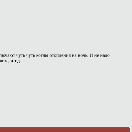
ключают чуть чуть котлы отопления на ночь. И не надо
х , и.т.д.