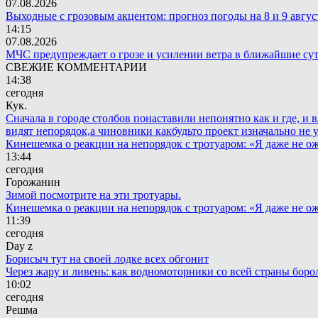
07.08.2026
Выходные с грозовым акцентом: прогноз погоды на 8 и 9 авгус
14:15
07.08.2026
МЧС предупреждает о грозе и усилении ветра в ближайшие су
СВЕЖИЕ КОММЕНТАРИИ
14:38
сегодня
Кук.
Сначала в городе столбов понаставили непонятно как и где, и 
видят непорядок,а чиновники какбудьто проект изначально не 
Кинешемка о реакции на непорядок с тротуаром: «Я даже не о
13:44
сегодня
Горожанин
Зимой посмотрите на эти тротуары.
Кинешемка о реакции на непорядок с тротуаром: «Я даже не о
11:39
сегодня
Day z
Борисыч тут на своей лодке всех обгонит
Через жару и ливень: как водномоторники со всей страны боро
10:02
сегодня
Решма