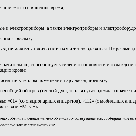
з присмотра и в ночное время;
ые и электроприборы, а также электроприборы и электрооборудо
ения взрослых;
ся, не мокнуть, плотно питаться и тепло одеваться. Не рекоменд
езначительное, способствует усилению сонливости и охлаждению
ляцию крови;
посидите в теплом помещении пару часов, поешьте;
я общий обогрев (теплый душ, теплая сухая одежда, горячее пи
м: «01» (со стационарных аппаратов), «112» (с мобильных аппар
вой связи «МТС»).
ое-то событие и считаете, что об этом должны узнать все, сообщите нам по
 согласно законодательству РФ.