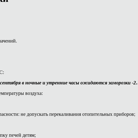
начений.
С:
сентября в ночные и утренние часы ожидаются заморозки -
мпературы воздуха:
асности: не допускать перекаливания отопительных приборов;
пку печей детям;