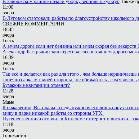
В Заволжском районе начали уборку зерновых культур
Также п
11:00
вчера
В Луговом стартовали работы по благоустройству школьного д
СВЕЖИЕ КОММЕНТАРИИ
18:45
вчера
Гость
А зачем дорога если нет бензина или зачем скорая без лекарств
Александр Бастрыкин заинтересовался состоянием дороги меж
16:39
вчера
Гость
Так всё и делается как раз для этого , чем больше нервничаеш
конечно сарказм с моей стороны , не обижайтесь , сам являюсь 
Бумажные квитанции отменят?
11:28
вчера
Мама
К сожалению, Вы правы, а ведь нужно всего лишь пару раз в г
вижу в парке никакой работы со стороны УГХ.
Путешественника огорчил в Кинешме интернет и восхитил зак
11:18
вчера
Горожанин