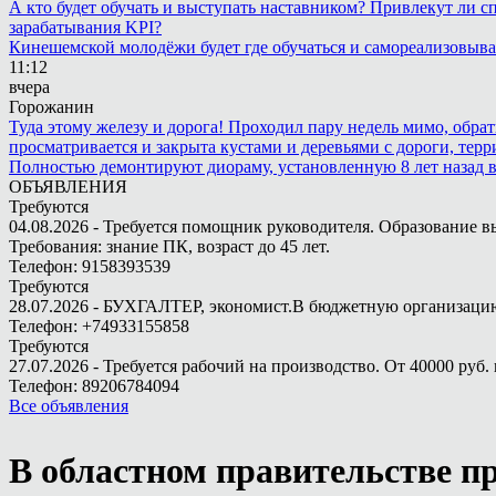
А кто будет обучать и выступать наставником? Привлекут ли с
зарабатывания KPI?
Кинешемской молодёжи будет где обучаться и самореализовыва
11:12
вчера
Горожанин
Туда этому железу и дорога! Проходил пару недель мимо, обра
просматривается и закрыта кустами и деревьями с дороги, терр
Полностью демонтируют диораму, установленную 8 лет назад в 
ОБЪЯВЛЕНИЯ
Требуются
04.08.2026 - Требуется помощник руководителя. Образование в
Требования: знание ПК, возраст до 45 лет.
Телефон: 9158393539
Требуются
28.07.2026 - БУХГАЛТЕР, экономист.В бюджетную организацию.
Телефон: +74933155858
Требуются
27.07.2026 - Требуется рабочий на производство. От 40000 руб. 
Телефон: 89206784094
Все объявления
В областном правительстве п