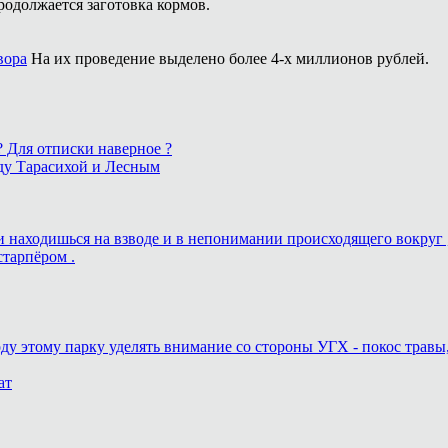
родолжается заготовка кормов.
вора
На их проведение выделено более 4-х миллионов рублей.
 ? Для отписки наверное ?
ду Тарасихой и Лесным
ь и находишься на взводе и в непонимании происходящего вокруг 
старпёром .
оду этому парку уделять внимание со стороны УГХ - покос травы
ат