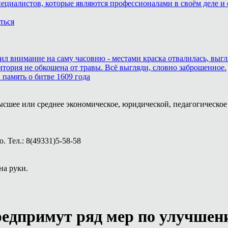
пециалистов, которые являются профессионалами в своём деле и 
ться
тил внимание на саму часовню - местами краска отвалилась, выг
итория не обкошена от травы. Всё выгляди, словно заброшенное.
память о битве 1609 года
ысшее или среднее экономическое, юридической, педагогическое 
 Тел.: 8(49331)5-58-58
на руки.
редпримут ряд мер по улучше