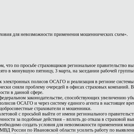
словия для невозможности применения мошеннических схем».
ом, что по просьбе страховщиков региональное правительство в
о в минувшую пятницу, 3 марта, на заседании рабочей группы 
одаж электронных полисов ОСАГО и реализация в регионе систе
ески сняли проблему очередей в офисах страховых компаний. В 
ости в данной сфере.
федеральном законодательстве, способствующих увеличению убы
олисов ОСАГО и через систему единого агента в настоящее вре
едобросовестные страхователи и мошенники.
летовой с просьбой выйти от имени регионального правительст
нности за подобные действия – вплоть до отказа в страховой в
необходимо создать условия для невозможности применения моше
УМВД России по Ивановской области усилить работу по выявле