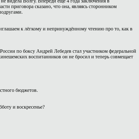
 не видела Волгу. Впереди ещё 4 года заключения в
сти приговора сказано, что она, являясь сторонником
подругами.
иглашаем к лёгкому и непринуждённому чтению про то, как в
России по боксу Андрей Лебедев стал участником федеральной
 кинешемских воспитанников он не бросил и теперь совмещает
естного бюджетов.
боту и воскресенье?