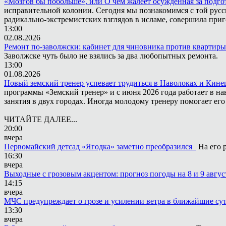
«Мозгов бы побольше», или О чём жалеет осужденная за подго
исправительной колонии. Сегодня мы познакомимся с той русск
радикально-экстремистских взглядов в исламе, совершила приг
13:00
02.08.2026
Ремонт по-заволжски: кабинет для чиновника против квартиры
Заволжске чуть было не взялись за два любопытных ремонта.
13:00
01.08.2026
Новый земский тренер успевает трудиться в Наволоках и Кин
программы «Земский тренер» и с июня 2026 года работает в н
занятия в двух городах. Иногда молодому тренеру помогает ег
ЧИТАЙТЕ ДАЛЕЕ...
20:00
вчера
Первомайский детсад «Ягодка» заметно преобразился
На его 
16:30
вчера
Выходные с грозовым акцентом: прогноз погоды на 8 и 9 авгус
14:15
вчера
МЧС предупреждает о грозе и усилении ветра в ближайшие су
13:30
вчера