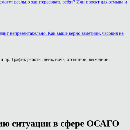
смогут реально заинтересовать ребят? Или проект для отмыва и
лядит непрезентабельно. Как выше верно заметили, часовня не
и пр. График работы: день, ночь, отсыпной, выходной.
нию ситуации в сфере ОСАГО