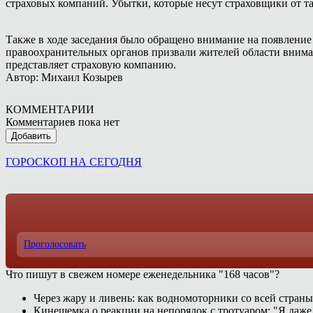
страховых компаний. Убытки, которые несут страховщики от та
Также в ходе заседания было обращено внимание на появление
правоохранительных органов призвали жителей области внимате
представляет страховую компанию.
Автор: Михаил Козырев
КОММЕНТАРИИ
Комментариев пока нет
Добавить
ГОРОСКОП НА СЕГОДНЯ
Проголосовать
Что пишут в свежем номере еженедельника "168 часов"?
Через жару и ливень: как водномоторники со всей страны
Кинешемка о реакции на непорядок с тротуаром: "Я даже