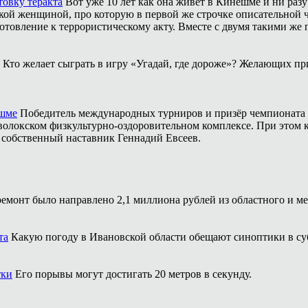
товку теракта
Вот уже 10 лет как она живёт в Кинешме и ни разу
ой женщиной, про которую в первой же строчке описательной ча
отовление к террористическому акту. Вместе с двумя такими же 
Кто желает сыграть в игру «Угадай, где дороже»? Желающих пр
ешме
Победитель международных турниров и призёр чемпионата 
аволокском физкультурно-оздоровительном комплексе. При этом
о собственный наставник Геннадий Евсеев.
ремонт было направлено 2,1 миллиона рублей из областного и м
та
Какую погоду в Ивановской области обещают синоптики в суб
тки
Его порывы могут достигать 20 метров в секунду.