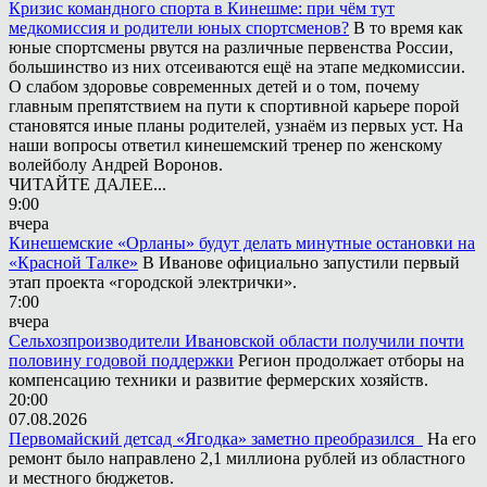
Кризис командного спорта в Кинешме: при чём тут
медкомиссия и родители юных спортсменов?
В то время как
юные спортсмены рвутся на различные первенства России,
большинство из них отсеиваются ещё на этапе медкомиссии.
О слабом здоровье современных детей и о том, почему
главным препятствием на пути к спортивной карьере порой
становятся иные планы родителей, узнаём из первых уст. На
наши вопросы ответил кинешемский тренер по женскому
волейболу Андрей Воронов.
ЧИТАЙТЕ ДАЛЕЕ...
9:00
вчера
Кинешемские «Орланы» будут делать минутные остановки на
«Красной Талке»
В Иванове официально запустили первый
этап проекта «городской электрички».
7:00
вчера
Сельхозпроизводители Ивановской области получили почти
половину годовой поддержки
Регион продолжает отборы на
компенсацию техники и развитие фермерских хозяйств.
20:00
07.08.2026
Первомайский детсад «Ягодка» заметно преобразился
На его
ремонт было направлено 2,1 миллиона рублей из областного
и местного бюджетов.