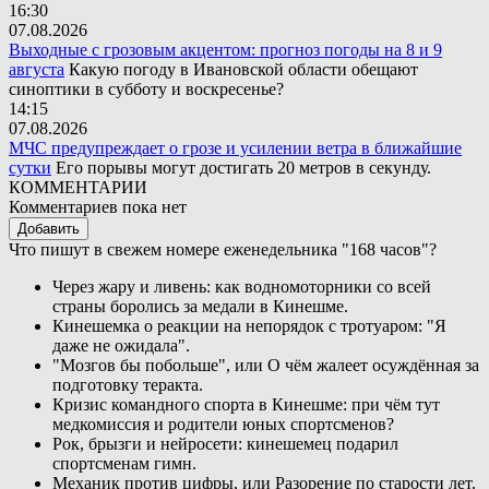
16:30
07.08.2026
Выходные с грозовым акцентом: прогноз погоды на 8 и 9
августа
Какую погоду в Ивановской области обещают
синоптики в субботу и воскресенье?
14:15
07.08.2026
МЧС предупреждает о грозе и усилении ветра в ближайшие
сутки
Его порывы могут достигать 20 метров в секунду.
КОММЕНТАРИИ
Комментариев пока нет
Добавить
Что пишут в свежем номере еженедельника "168 часов"?
Через жару и ливень: как водномоторники со всей
страны боролись за медали в Кинешме.
Кинешемка о реакции на непорядок с тротуаром: "Я
даже не ожидала".
"Мозгов бы побольше", или О чём жалеет осуждённая за
подготовку теракта.
Кризис командного спорта в Кинешме: при чём тут
медкомиссия и родители юных спортсменов?
Рок, брызги и нейросети: кинешемец подарил
спортсменам гимн.
Механик против цифры, или Разорение по старости лет.