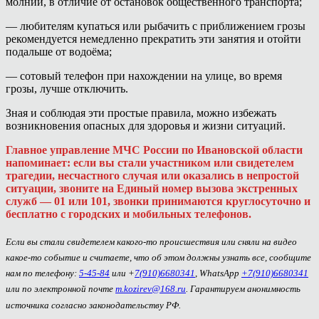
молний, в отличие от остановок общественного транспорта;
— любителям купаться или рыбачить с приближением грозы
рекомендуется немедленно прекратить эти занятия и отойти
подальше от водоёма;
— сотовый телефон при нахождении на улице, во время
грозы, лучше отключить.
Зная и соблюдая эти простые правила, можно избежать
возникновения опасных для здоровья и жизни ситуаций.
Главное управление МЧС России по Ивановской области
напоминает: если вы стали участником или свидетелем
трагедии, несчастного случая или оказались в непростой
ситуации, звоните на Единый номер вызова экстренных
служб — 01 или 101, звонки принимаются круглосуточно и
бесплатно с городских и мобильных телефонов.
Если вы стали свидетелем какого-то происшествия или сняли на видео
какое-то событие и считаете, что об этом должны узнать все, сообщите
нам по телефону:
5-45-84
или +
7(910)6680341
, WhatsApp
+7(910)6680341
или по электронной почте
m.kozirev@168.ru
. Гарантируем анонимность
источника согласно законодательству РФ.