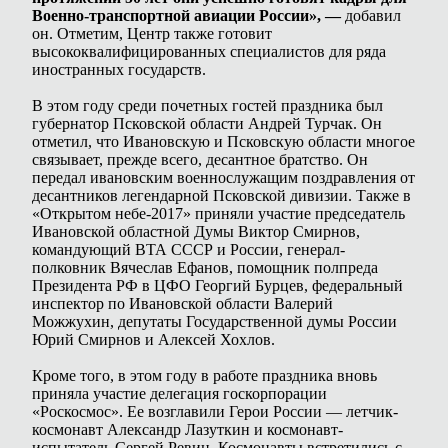
Военно-транспортной авиации России», —
добавил
он. Отметим, Центр также готовит
высококвалифицированных специалистов для ряда
иностранных государств.
В этом году среди почетных гостей праздника был
губернатор Псковской области Андрей Турчак. Он
отметил, что Ивановскую и Псковскую области многое
связывает, прежде всего, десантное братство. Он
передал ивановским военнослужащим поздравления от
десантников легендарной Псковской дивизии. Также в
«Открытом небе-2017» приняли участие председатель
Ивановской областной Думы Виктор Смирнов,
командующий ВТА СССР и России, генерал-
полковник Вячеслав Ефанов, помощник полпреда
Президента РФ в ЦФО Георгий Бурцев, федеральный
инспектор по Ивановской области Валерий
Можжухин, депутаты Государственной думы России
Юрий Смирнов и Алексей Хохлов.
Кроме того, в этом году в работе праздника вновь
приняла участие делегация госкорпорации
«Роскосмос». Ее возглавили Герои России — летчик-
космонавт Александр Лазуткин и космонавт-
испытатель Сергей Ревин. Космонавты встретились с