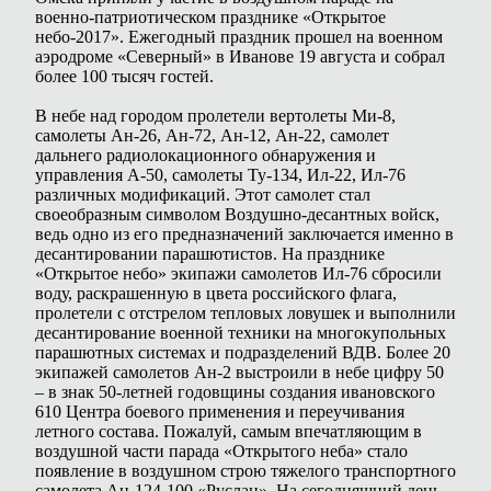
военно-патриотическом празднике «Открытое
небо-2017». Ежегодный праздник прошел на военном
аэродроме «Северный» в Иванове 19 августа и собрал
более 100 тысяч гостей.
В небе над городом пролетели вертолеты Ми-8,
самолеты Ан-26, Ан-72, Ан-12, Ан-22, самолет
дальнего радиолокационного обнаружения и
управления А-50, самолеты Ту-134, Ил-22, Ил-76
различных модификаций. Этот самолет стал
своеобразным символом Воздушно-десантных войск,
ведь одно из его предназначений заключается именно в
десантировании парашютистов. На празднике
«Открытое небо» экипажи самолетов Ил-76 сбросили
воду, раскрашенную в цвета российского флага,
пролетели с отстрелом тепловых ловушек и выполнили
десантирование военной техники на многокупольных
парашютных системах и подразделений ВДВ. Более 20
экипажей самолетов Ан-2 выстроили в небе цифру 50
– в знак 50-летней годовщины создания ивановского
610 Центра боевого применения и переучивания
летного состава. Пожалуй, самым впечатляющим в
воздушной части парада «Открытого неба» стало
появление в воздушном строю тяжелого транспортного
самолета Ан-124-100 «Руслан». На сегодняшний день