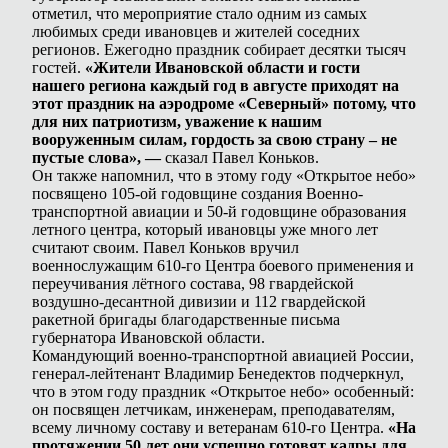
отметил, что мероприятие стало одним из самых
любимых среди ивановцев и жителей соседних
регионов. Ежегодно праздник собирает десятки тысяч
гостей.
«Жители Ивановской области и гости
нашего региона каждый год в августе приходят на
этот праздник на аэродроме «Северный» потому, что
для них патриотизм, уважение к нашим
вооруженным силам, гордость за свою страну – не
пустые слова», —
сказал Павел Коньков.
Он также напомнил, что в этому году «Открытое небо»
посвящено 105-ой годовщине создания Военно-
транспортной авиации и 50-й годовщине образования
летного центра, который ивановцы уже много лет
считают своим. Павел Коньков вручил
военнослужащим 610-го Центра боевого применения и
переучивания лётного состава, 98 гвардейской
воздушно-десантной дивизии и 112 гвардейской
ракетной бригады благодарственные письма
губернатора Ивановской области.
Командующий военно-транспортной авиацией России,
генерал-лейтенант Владимир Бенедектов подчеркнул,
что в этом году праздник «Открытое небо» особенный:
он посвящен летчикам, инженерам, преподавателям,
всему личному составу и ветеранам 610-го Центра.
«На
протяжении 50 лет они успешно готовят кадры для