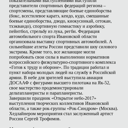
показательными выступлениями выступили
представители спортивных федераций региона –
спортсмены, представляющие боевые единоборства
(бокс, всестилевое каратэ, кендо, кудо, смешанные
боевые единоборства, дзюдо, киокусинкай, сетокан,
тхэквандо), спортивную гимнастику и аэробику,
пейнтбол, стрельбу из лука, регби. Федерация
автомобильного спорта Ивановской области
организовала выставку спортивных автомобилей. А
сильнейшие атлеты России представили шоу силового
экстрима. Кроме того, все желающие могли
попробовать свои силы в выполнении нормативов
всероссийского физкультурно-спортивного комплекса
«Готов к труду и обороне». По традиции работал и
пункт набора молодых людей на службу в Российской
армии. В небе для зрителей выступила авиация
ДОСААФ с фигурами высшего пилотажа на Як-52,
свое мастерство продемонстрировали
дельтапланеристы и парапланеристы.
Завершили праздник «Открытое небо-2017»
выступления творческих коллективов Ивановской
области, а также рок-группы «Рок-Синдром» (Москва).
Хедлайнером мероприятия стал заслуженный артист
России Сергей Трофимов.