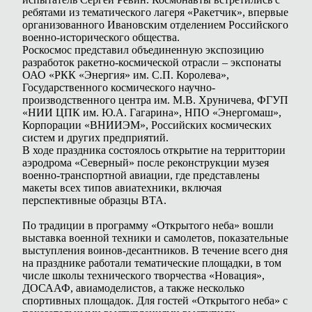
ребятами из тематического лагеря «Ракетчик», впервые
организованного Ивановским отделением Российского
военно-исторического общества.
Роскосмос представил объединенную экспозицию
разработок ракетно-космической отрасли – экспонаты
ОАО «РКК «Энергия» им. С.П. Королева»,
Государственного космического научно-
производственного центра им. М.В. Хруничева, ФГУП
«НИИ ЦПК им. Ю.А. Гагарина», НПО «Энергомаш»,
Корпорации «ВНИИЭМ», Российских космических
систем и других предприятий.
В ходе праздника состоялось открытие на территтории
аэродрома «Северный» после реконструкции музея
военно-транспортной авиации, где представлены
макеты всех типов авиатехники, включая
перспективные образцы ВТА.
По традиции в программу «Открытого неба» вошли
выставка военной техники и самолетов, показательные
выступления воинов-десантников. В течение всего дня
на празднике работали тематические площадки, в том
числе школы технического творчества «Новация»,
ДОСААФ, авиамоделистов, а также несколько
спортивных площадок. Для гостей «Открытого неба» с