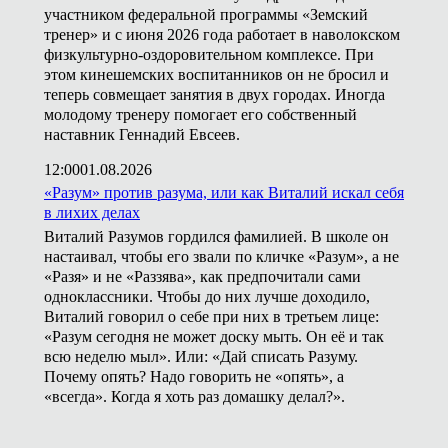
участником федеральной программы «Земский
тренер» и с июня 2026 года работает в наволокском
физкультурно-оздоровительном комплексе. При
этом кинешемских воспитанников он не бросил и
теперь совмещает занятия в двух городах. Иногда
молодому тренеру помогает его собственный
наставник Геннадий Евсеев.
12:00
01.08.2026
«Разум» против разума, или как Виталий искал себя
в лихих делах
Виталий Разумов гордился фамилией. В школе он
настаивал, чтобы его звали по кличке «Разум», а не
«Разя» и не «Раззява», как предпочитали сами
одноклассники. Чтобы до них лучше доходило,
Виталий говорил о себе при них в третьем лице:
«Разум сегодня не может доску мыть. Он её и так
всю неделю мыл». Или: «Дай списать Разуму.
Почему опять? Надо говорить не «опять», а
«всегда». Когда я хоть раз домашку делал?».