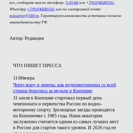
все, сообщите нам по телефону:
5-45-84
или +
7(910)6680341
,
WhatsApp
+7(910)6680341
или по электронной почте
m.kozirev@168.ru
. Гарантируем анонимность источника согласно
законодательству РФ.
Автор: Редакция
ЧТО ПИШЕТ ПРЕССА
11:00
вчера
Через жару и ливень: как водномоторники со всей
страны боролись за медали в Кинешме
31 июля в Кинешме стартовал первый день
чемпионата и первенства России по водно-
моторному спорту. Зрелищные заезды проводятся
на Кинешемке с 1985 года. Наша акватория
заслуженно считается одним из самых лучших мест
в России для стартов такого уровня. И 2026 год не