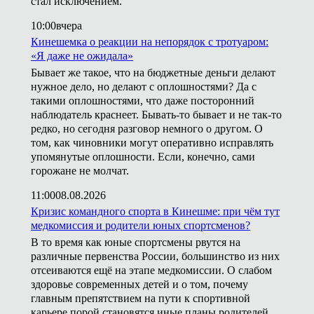
стал исключением.
10:00
вчера
Кинешемка о реакции на непорядок с тротуаром:
«Я даже не ожидала»
Бывает же такое, что на бюджетные деньги делают
нужное дело, но делают с оплошностями? Да с
такими оплошностями, что даже посторонний
наблюдатель краснеет. Бывать-то бывает и не так-то
редко, но сегодня разговор немного о другом. О
том, как чиновники могут оперативно исправлять
упомянутые оплошности. Если, конечно, сами
горожане не молчат.
11:00
08.08.2026
Кризис командного спорта в Кинешме: при чём тут
медкомиссия и родители юных спортсменов?
В то время как юные спортсмены рвутся на
различные первенства России, большинство из них
отсеиваются ещё на этапе медкомиссии. О слабом
здоровье современных детей и о том, почему
главным препятствием на пути к спортивной
карьере порой становятся иные планы родителей,